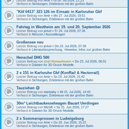
Letzter Beitrag von
Amir
«
Di 28. Jul 2026, 21:23
Verfasst in
Sichtungen, Erlebnisse mit der großen Bahn
"Köf 6413" 323 126 im Einsatz in Karlsruher Gbf
Letzter Beitrag von
Amir
«
Mo 27. Jul 2026, 19:51
Verfasst in
Sichtungen, Erlebnisse mit der großen Bahn
Fahrtag in Westheim am 19. und 20. September 2026
Letzter Beitrag von
jerkel
«
Fr 24. Jul 2026, 07:36
Verfasst in
Messen / Ausstellungen
Großensee neu
Letzter Beitrag von
jerkel
«
Do 23. Jul 2026, 07:39
Verfasst in
Literaturbesprechung, -hinweise, Infos zur großen Bahn
Henschel DHG 500
Letzter Beitrag von
Axel Hempelmann
«
Do 23. Jul 2026, 06:01
Verfasst in
Dateien für 3D-Druck-Modelle
2 x 151 in Karlsruhe Gbf (KonRail & Hectorrail)
Letzter Beitrag von
Amir
«
So 19. Jul 2026, 21:42
Verfasst in
Sichtungen, Erlebnisse mit der großen Bahn
Tauziehen 😉
Letzter Beitrag von
elanbaby
«
Mi 15. Jul 2026, 14:43
Verfasst in
Sichtungen, Erlebnisse mit der großen Bahn
30m³ Leichtbaukesselwagen Bauart Uerdingen
Letzter Beitrag von
MichiK
«
So 21. Jun 2026, 17:27
Verfasst in
Dateien für 3D-Druck-Modelle
2 x Sommersprossen in Ludwigsburg
Letzter Beitrag von
Amir
«
Do 18. Jun 2026, 15:22
Verfasst in
Sichtungen, Erlebnisse mit der großen Bahn