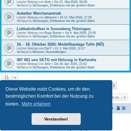
Letzter Beitrag von
Amir
«
Do 21. Mai 2026, 09:09
Verfasst in
Sichtungen, Erlebnisse mit der großen Bahn
Autarker Weichenantrieb
Letzter Beitrag von
alttenere
«
Di 12. Mai 2026, 17:55
Verfasst in
Sichtungen, Erlebnisse mit der großen Bahn
Lokbahnhoffest in Sonneberg Thüringen.
Letzter Beitrag von
Bugs Bunny
«
Sa 9. Mai 2026, 22:05
Verfasst in
Sichtungen, Erlebnisse mit der großen Bahn
16. - 18. Oktober 2026: Modellbautage Tulln (NÖ)
Letzter Beitrag von
DerT
«
Fr 1. Mai 2026, 11:17
Verfasst in
Messen / Ausstellungen
487 001 von SETG mit Holzzug in Karlsruhe
Letzter Beitrag von
Amir
«
Do 30. Apr 2026, 22:02
Verfasst in
Sichtungen, Erlebnisse mit der großen Bahn
Seite
1
von
27
1
2
3
4
5
27
Nächst
Die Suche ergab 652 Treffer
…
Diese Website nutzt Cookies, um dir den
bestmöglichen Komfort bei der Nutzung zu
Gehe zu
bieten.
Mehr erfahren
Startseite
Portal
Foren-Übersicht
Verstanden!
Powered by
phpBB
® Forum Software © phpBB Limited
Customized by
WireSys
Datenschutz
|
Nutzungsbedingungen