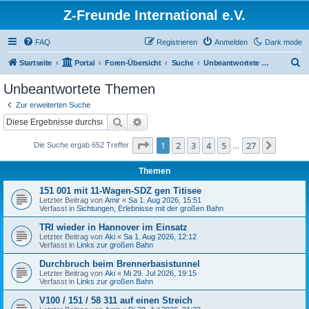
Z-Freunde International e.V.
FAQ
Registrieren
Anmelden
Dark mode
S
Startseite
Portal
Foren-Übersicht
Suche
Unbeantwortete Themen
u
Unbeantwortete Themen
c
Zur erweiterten Suche
h
Suche
Erweiterte Suche
e
Seite
1
von
27
1
2
3
4
5
27
Nächst
Die Suche ergab 652 Treffer
…
Themen
151 001 mit 11-Wagen-SDZ gen Titisee
Letzter Beitrag von
Amir
«
Sa 1. Aug 2026, 15:51
Verfasst in
Sichtungen, Erlebnisse mit der großen Bahn
TRI wieder in Hannover im Einsatz
Letzter Beitrag von
Aki
«
Sa 1. Aug 2026, 12:12
Verfasst in
Links zur großen Bahn
Durchbruch beim Brennerbasistunnel
Letzter Beitrag von
Aki
«
Mi 29. Jul 2026, 19:15
Verfasst in
Links zur großen Bahn
V100 / 151 / 58 311 auf einen Streich