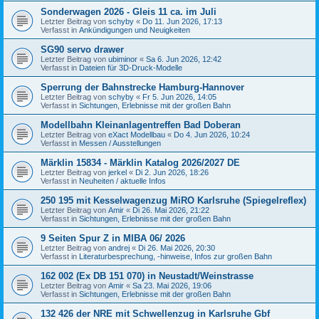
Sonderwagen 2026 - Gleis 11 ca. im Juli
Letzter Beitrag von
schyby
«
Do 11. Jun 2026, 17:13
Verfasst in
Ankündigungen und Neuigkeiten
SG90 servo drawer
Letzter Beitrag von
ubiminor
«
Sa 6. Jun 2026, 12:42
Verfasst in
Dateien für 3D-Druck-Modelle
Sperrung der Bahnstrecke Hamburg-Hannover
Letzter Beitrag von
schyby
«
Fr 5. Jun 2026, 14:05
Verfasst in
Sichtungen, Erlebnisse mit der großen Bahn
Modellbahn Kleinanlagentreffen Bad Doberan
Letzter Beitrag von
eXact Modellbau
«
Do 4. Jun 2026, 10:24
Verfasst in
Messen / Ausstellungen
Märklin 15834 - Märklin Katalog 2026/2027 DE
Letzter Beitrag von
jerkel
«
Di 2. Jun 2026, 18:26
Verfasst in
Neuheiten / aktuelle Infos
250 195 mit Kesselwagenzug MiRO Karlsruhe (Spiegelreflex)
Letzter Beitrag von
Amir
«
Di 26. Mai 2026, 21:22
Verfasst in
Sichtungen, Erlebnisse mit der großen Bahn
9 Seiten Spur Z in MIBA 06/ 2026
Letzter Beitrag von
andrej
«
Di 26. Mai 2026, 20:30
Verfasst in
Literaturbesprechung, -hinweise, Infos zur großen Bahn
162 002 (Ex DB 151 070) in Neustadt/Weinstrasse
Letzter Beitrag von
Amir
«
Sa 23. Mai 2026, 19:06
Verfasst in
Sichtungen, Erlebnisse mit der großen Bahn
132 426 der NRE mit Schwellenzug in Karlsruhe Gbf