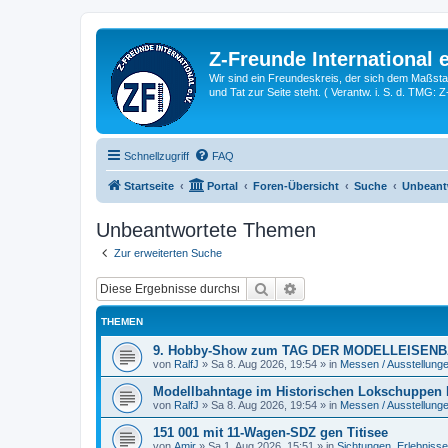
Z-Freunde International e
Wir sind ein Freundeskreis, der sich dem Maßstab 
und Tat zur Seite steht. ( Verantw. i. S. d. TMG: 
Schnellzugriff
FAQ
Startseite
Portal
Foren-Übersicht
Suche
Unbeant
Unbeantwortete Themen
Zur erweiterten Suche
Suche
Erweiterte Suche
THEMEN
9. Hobby-Show zum TAG DER MODELLEISENBA
von
RalfJ
»
Sa 8. Aug 2026, 19:54
» in
Messen / Ausstellung
Modellbahntage im Historischen Lokschuppen H
von
RalfJ
»
Sa 8. Aug 2026, 19:54
» in
Messen / Ausstellung
151 001 mit 11-Wagen-SDZ gen Titisee
von
Amir
»
Sa 1. Aug 2026, 15:51
» in
Sichtungen, Erlebniss