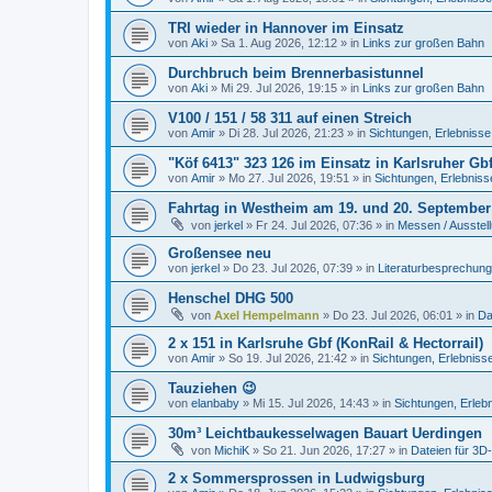
TRI wieder in Hannover im Einsatz
von
Aki
»
Sa 1. Aug 2026, 12:12
» in
Links zur großen Bahn
Durchbruch beim Brennerbasistunnel
von
Aki
»
Mi 29. Jul 2026, 19:15
» in
Links zur großen Bahn
V100 / 151 / 58 311 auf einen Streich
von
Amir
»
Di 28. Jul 2026, 21:23
» in
Sichtungen, Erlebnisse
"Köf 6413" 323 126 im Einsatz in Karlsruher Gb
von
Amir
»
Mo 27. Jul 2026, 19:51
» in
Sichtungen, Erlebniss
Fahrtag in Westheim am 19. und 20. September
von
jerkel
»
Fr 24. Jul 2026, 07:36
» in
Messen / Ausstel
Großensee neu
von
jerkel
»
Do 23. Jul 2026, 07:39
» in
Literaturbesprechung
Henschel DHG 500
von
Axel Hempelmann
»
Do 23. Jul 2026, 06:01
» in
Da
2 x 151 in Karlsruhe Gbf (KonRail & Hectorrail)
von
Amir
»
So 19. Jul 2026, 21:42
» in
Sichtungen, Erlebniss
Tauziehen 😉
von
elanbaby
»
Mi 15. Jul 2026, 14:43
» in
Sichtungen, Erleb
30m³ Leichtbaukesselwagen Bauart Uerdingen
von
MichiK
»
So 21. Jun 2026, 17:27
» in
Dateien für 3D
2 x Sommersprossen in Ludwigsburg