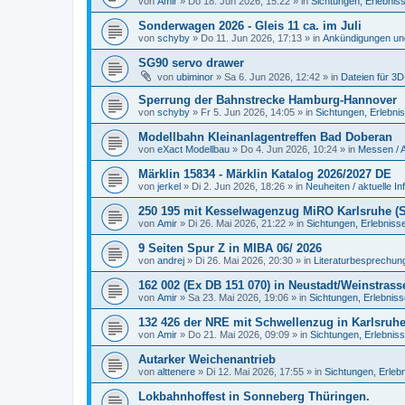
von
Amir
»
Do 18. Jun 2026, 15:22
» in
Sichtungen, Erlebnis
Sonderwagen 2026 - Gleis 11 ca. im Juli
von
schyby
»
Do 11. Jun 2026, 17:13
» in
Ankündigungen un
SG90 servo drawer
von
ubiminor
»
Sa 6. Jun 2026, 12:42
» in
Dateien für 3
Sperrung der Bahnstrecke Hamburg-Hannover
von
schyby
»
Fr 5. Jun 2026, 14:05
» in
Sichtungen, Erlebni
Modellbahn Kleinanlagentreffen Bad Doberan
von
eXact Modellbau
»
Do 4. Jun 2026, 10:24
» in
Messen / 
Märklin 15834 - Märklin Katalog 2026/2027 DE
von
jerkel
»
Di 2. Jun 2026, 18:26
» in
Neuheiten / aktuelle In
250 195 mit Kesselwagenzug MiRO Karlsruhe (Sp
von
Amir
»
Di 26. Mai 2026, 21:22
» in
Sichtungen, Erlebniss
9 Seiten Spur Z in MIBA 06/ 2026
von
andrej
»
Di 26. Mai 2026, 20:30
» in
Literaturbesprechung
162 002 (Ex DB 151 070) in Neustadt/Weinstrass
von
Amir
»
Sa 23. Mai 2026, 19:06
» in
Sichtungen, Erlebnis
132 426 der NRE mit Schwellenzug in Karlsruh
von
Amir
»
Do 21. Mai 2026, 09:09
» in
Sichtungen, Erlebnis
Autarker Weichenantrieb
von
alttenere
»
Di 12. Mai 2026, 17:55
» in
Sichtungen, Erleb
Lokbahnhoffest in Sonneberg Thüringen.