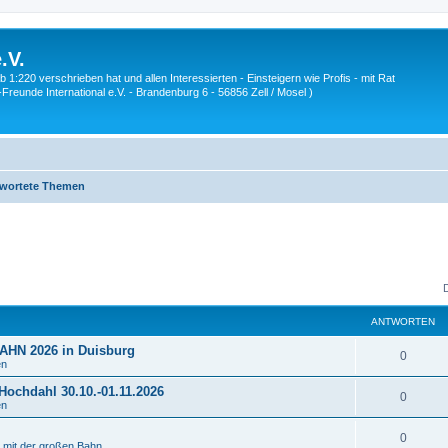
.V.
1:220 verschrieben hat und allen Interessierten - Einsteigern wie Profis - mit Rat
Z-Freunde International e.V. - Brandenburg 6 - 56856 Zell / Mosel )
wortete Themen
ANTWORTEN
HN 2026 in Duisburg
A
0
en
n
ochdahl 30.10.-01.11.2026
A
0
en
t
n
w
A
0
e mit der großen Bahn
t