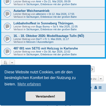
Letzter Beitrag von
Amir
«
Do 21. Mai 2026, 09:09
Verfasst in
Sichtungen, Erlebnisse mit der großen Bahn
Autarker Weichenantrieb
Letzter Beitrag von
alttenere
«
Di 12. Mai 2026, 17:55
Verfasst in
Sichtungen, Erlebnisse mit der großen Bahn
Lokbahnhoffest in Sonneberg Thüringen.
Letzter Beitrag von
Bugs Bunny
«
Sa 9. Mai 2026, 22:05
Verfasst in
Sichtungen, Erlebnisse mit der großen Bahn
16. - 18. Oktober 2026: Modellbautage Tulln (NÖ)
Letzter Beitrag von
DerT
«
Fr 1. Mai 2026, 11:17
Verfasst in
Messen / Ausstellungen
487 001 von SETG mit Holzzug in Karlsruhe
Letzter Beitrag von
Amir
«
Do 30. Apr 2026, 22:02
Verfasst in
Sichtungen, Erlebnisse mit der großen Bahn
Seite
1
von
27
1
2
3
4
5
27
Nächst
Die Suche ergab 652 Treffer
…
Diese Website nutzt Cookies, um dir den
bestmöglichen Komfort bei der Nutzung zu
Gehe zu
bieten.
Mehr erfahren
Startseite
Portal
Foren-Übersicht
Verstanden!
Powered by
phpBB
® Forum Software © phpBB Limited
Customized by
WireSys
Datenschutz
|
Nutzungsbedingungen