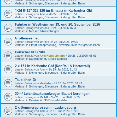
Letzter Beitrag von
Amir
«
Di 28. Jul 2026, 21:23
Verfasst in
Sichtungen, Erlebnisse mit der großen Bahn
"Köf 6413" 323 126 im Einsatz in Karlsruher Gbf
Letzter Beitrag von
Amir
«
Mo 27. Jul 2026, 19:51
Verfasst in
Sichtungen, Erlebnisse mit der großen Bahn
Fahrtag in Westheim am 19. und 20. September 2026
Letzter Beitrag von
jerkel
«
Fr 24. Jul 2026, 07:36
Verfasst in
Messen / Ausstellungen
Großensee neu
Letzter Beitrag von
jerkel
«
Do 23. Jul 2026, 07:39
Verfasst in
Literaturbesprechung, -hinweise, Infos zur großen Bahn
Henschel DHG 500
Letzter Beitrag von
Axel Hempelmann
«
Do 23. Jul 2026, 06:01
Verfasst in
Dateien für 3D-Druck-Modelle
2 x 151 in Karlsruhe Gbf (KonRail & Hectorrail)
Letzter Beitrag von
Amir
«
So 19. Jul 2026, 21:42
Verfasst in
Sichtungen, Erlebnisse mit der großen Bahn
Tauziehen 😉
Letzter Beitrag von
elanbaby
«
Mi 15. Jul 2026, 14:43
Verfasst in
Sichtungen, Erlebnisse mit der großen Bahn
30m³ Leichtbaukesselwagen Bauart Uerdingen
Letzter Beitrag von
MichiK
«
So 21. Jun 2026, 17:27
Verfasst in
Dateien für 3D-Druck-Modelle
2 x Sommersprossen in Ludwigsburg
Letzter Beitrag von
Amir
«
Do 18. Jun 2026, 15:22
Verfasst in
Sichtungen, Erlebnisse mit der großen Bahn