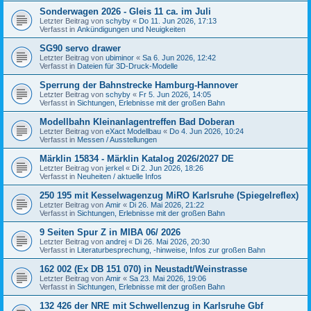
Sonderwagen 2026 - Gleis 11 ca. im Juli
Letzter Beitrag von
schyby
«
Do 11. Jun 2026, 17:13
Verfasst in
Ankündigungen und Neuigkeiten
SG90 servo drawer
Letzter Beitrag von
ubiminor
«
Sa 6. Jun 2026, 12:42
Verfasst in
Dateien für 3D-Druck-Modelle
Sperrung der Bahnstrecke Hamburg-Hannover
Letzter Beitrag von
schyby
«
Fr 5. Jun 2026, 14:05
Verfasst in
Sichtungen, Erlebnisse mit der großen Bahn
Modellbahn Kleinanlagentreffen Bad Doberan
Letzter Beitrag von
eXact Modellbau
«
Do 4. Jun 2026, 10:24
Verfasst in
Messen / Ausstellungen
Märklin 15834 - Märklin Katalog 2026/2027 DE
Letzter Beitrag von
jerkel
«
Di 2. Jun 2026, 18:26
Verfasst in
Neuheiten / aktuelle Infos
250 195 mit Kesselwagenzug MiRO Karlsruhe (Spiegelreflex)
Letzter Beitrag von
Amir
«
Di 26. Mai 2026, 21:22
Verfasst in
Sichtungen, Erlebnisse mit der großen Bahn
9 Seiten Spur Z in MIBA 06/ 2026
Letzter Beitrag von
andrej
«
Di 26. Mai 2026, 20:30
Verfasst in
Literaturbesprechung, -hinweise, Infos zur großen Bahn
162 002 (Ex DB 151 070) in Neustadt/Weinstrasse
Letzter Beitrag von
Amir
«
Sa 23. Mai 2026, 19:06
Verfasst in
Sichtungen, Erlebnisse mit der großen Bahn
132 426 der NRE mit Schwellenzug in Karlsruhe Gbf