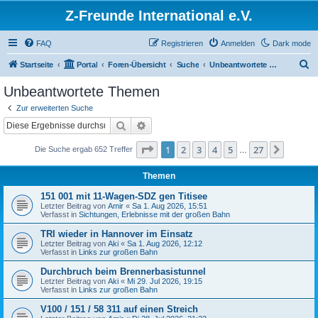
Z-Freunde International e.V.
FAQ
Registrieren
Anmelden
Dark mode
S
Startseite
Portal
Foren-Übersicht
Suche
Unbeantwortete Themen
u
Unbeantwortete Themen
c
Zur erweiterten Suche
h
Suche
Erweiterte Suche
e
Seite
1
von
27
1
2
3
4
5
27
Nächst
Die Suche ergab 652 Treffer
…
Themen
151 001 mit 11-Wagen-SDZ gen Titisee
Letzter Beitrag von
Amir
«
Sa 1. Aug 2026, 15:51
Verfasst in
Sichtungen, Erlebnisse mit der großen Bahn
TRI wieder in Hannover im Einsatz
Letzter Beitrag von
Aki
«
Sa 1. Aug 2026, 12:12
Verfasst in
Links zur großen Bahn
Durchbruch beim Brennerbasistunnel
Letzter Beitrag von
Aki
«
Mi 29. Jul 2026, 19:15
Verfasst in
Links zur großen Bahn
V100 / 151 / 58 311 auf einen Streich