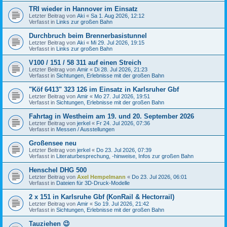
TRI wieder in Hannover im Einsatz
Letzter Beitrag von
Aki
«
Sa 1. Aug 2026, 12:12
Verfasst in
Links zur großen Bahn
Durchbruch beim Brennerbasistunnel
Letzter Beitrag von
Aki
«
Mi 29. Jul 2026, 19:15
Verfasst in
Links zur großen Bahn
V100 / 151 / 58 311 auf einen Streich
Letzter Beitrag von
Amir
«
Di 28. Jul 2026, 21:23
Verfasst in
Sichtungen, Erlebnisse mit der großen Bahn
"Köf 6413" 323 126 im Einsatz in Karlsruher Gbf
Letzter Beitrag von
Amir
«
Mo 27. Jul 2026, 19:51
Verfasst in
Sichtungen, Erlebnisse mit der großen Bahn
Fahrtag in Westheim am 19. und 20. September 2026
Letzter Beitrag von
jerkel
«
Fr 24. Jul 2026, 07:36
Verfasst in
Messen / Ausstellungen
Großensee neu
Letzter Beitrag von
jerkel
«
Do 23. Jul 2026, 07:39
Verfasst in
Literaturbesprechung, -hinweise, Infos zur großen Bahn
Henschel DHG 500
Letzter Beitrag von
Axel Hempelmann
«
Do 23. Jul 2026, 06:01
Verfasst in
Dateien für 3D-Druck-Modelle
2 x 151 in Karlsruhe Gbf (KonRail & Hectorrail)
Letzter Beitrag von
Amir
«
So 19. Jul 2026, 21:42
Verfasst in
Sichtungen, Erlebnisse mit der großen Bahn
Tauziehen 😉