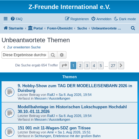
Z-Freunde International e.V.
FAQ
Registrieren
Anmelden
Dark mode
S
Startseite
Portal
Foren-Übersicht
Suche
Unbeantwortete Themen
u
Unbeantwortete Themen
c
Zur erweiterten Suche
h
Suche
Erweiterte Suche
e
Seite
1
von
27
1
2
3
4
5
27
Nächst
Die Suche ergab 654 Treffer
…
Themen
9. Hobby-Show zum TAG DER MODELLEISENBAHN 2026 in
Duisburg
Letzter Beitrag von
RalfJ
«
Sa 8. Aug 2026, 19:54
Verfasst in
Messen / Ausstellungen
Modellbahntage im Historischen Lokschuppen Hochdahl
30.10.-01.11.2026
Letzter Beitrag von
RalfJ
«
Sa 8. Aug 2026, 19:54
Verfasst in
Messen / Ausstellungen
151 001 mit 11-Wagen-SDZ gen Titisee
Letzter Beitrag von
Amir
«
Sa 1. Aug 2026, 15:51
Verfasst in
Sichtungen, Erlebnisse mit der großen Bahn