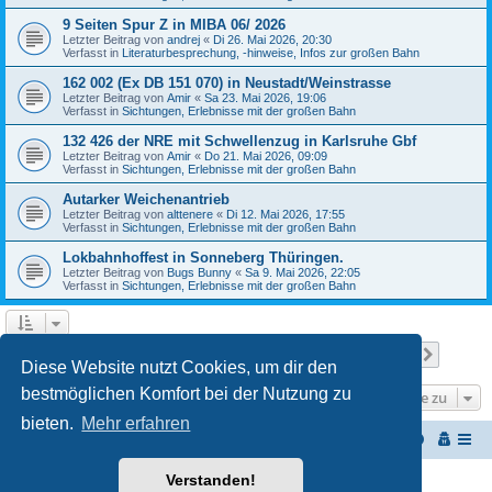
9 Seiten Spur Z in MIBA 06/ 2026
Letzter Beitrag von
andrej
«
Di 26. Mai 2026, 20:30
Verfasst in
Literaturbesprechung, -hinweise, Infos zur großen Bahn
162 002 (Ex DB 151 070) in Neustadt/Weinstrasse
Letzter Beitrag von
Amir
«
Sa 23. Mai 2026, 19:06
Verfasst in
Sichtungen, Erlebnisse mit der großen Bahn
132 426 der NRE mit Schwellenzug in Karlsruhe Gbf
Letzter Beitrag von
Amir
«
Do 21. Mai 2026, 09:09
Verfasst in
Sichtungen, Erlebnisse mit der großen Bahn
Autarker Weichenantrieb
Letzter Beitrag von
alttenere
«
Di 12. Mai 2026, 17:55
Verfasst in
Sichtungen, Erlebnisse mit der großen Bahn
Lokbahnhoffest in Sonneberg Thüringen.
Letzter Beitrag von
Bugs Bunny
«
Sa 9. Mai 2026, 22:05
Verfasst in
Sichtungen, Erlebnisse mit der großen Bahn
Seite
1
von
27
1
2
3
4
5
27
Nächst
Die Suche ergab 654 Treffer
…
Diese Website nutzt Cookies, um dir den
bestmöglichen Komfort bei der Nutzung zu
Gehe zu
bieten.
Mehr erfahren
Startseite
Portal
Foren-Übersicht
Verstanden!
Powered by
phpBB
® Forum Software © phpBB Limited