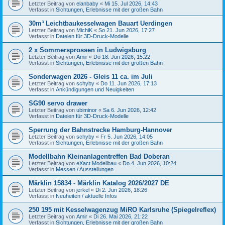
Letzter Beitrag von
elanbaby
«
Mi 15. Jul 2026, 14:43
Verfasst in
Sichtungen, Erlebnisse mit der großen Bahn
30m³ Leichtbaukesselwagen Bauart Uerdingen
Letzter Beitrag von
MichiK
«
So 21. Jun 2026, 17:27
Verfasst in
Dateien für 3D-Druck-Modelle
2 x Sommersprossen in Ludwigsburg
Letzter Beitrag von
Amir
«
Do 18. Jun 2026, 15:22
Verfasst in
Sichtungen, Erlebnisse mit der großen Bahn
Sonderwagen 2026 - Gleis 11 ca. im Juli
Letzter Beitrag von
schyby
«
Do 11. Jun 2026, 17:13
Verfasst in
Ankündigungen und Neuigkeiten
SG90 servo drawer
Letzter Beitrag von
ubiminor
«
Sa 6. Jun 2026, 12:42
Verfasst in
Dateien für 3D-Druck-Modelle
Sperrung der Bahnstrecke Hamburg-Hannover
Letzter Beitrag von
schyby
«
Fr 5. Jun 2026, 14:05
Verfasst in
Sichtungen, Erlebnisse mit der großen Bahn
Modellbahn Kleinanlagentreffen Bad Doberan
Letzter Beitrag von
eXact Modellbau
«
Do 4. Jun 2026, 10:24
Verfasst in
Messen / Ausstellungen
Märklin 15834 - Märklin Katalog 2026/2027 DE
Letzter Beitrag von
jerkel
«
Di 2. Jun 2026, 18:26
Verfasst in
Neuheiten / aktuelle Infos
250 195 mit Kesselwagenzug MiRO Karlsruhe (Spiegelreflex)
Letzter Beitrag von
Amir
«
Di 26. Mai 2026, 21:22
Verfasst in
Sichtungen, Erlebnisse mit der großen Bahn