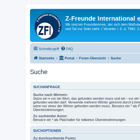
Z-Freunde International e
Wir sind ein Freundeskreis, der sich dem Maßstab 
und Tat zur Seite steht. ( Verantw. i. S. d. TMG: 
Schnellzugriff
FAQ
Startseite
Portal
Foren-Übersicht
Suche
Suche
SUCHANFRAGE
Suche nach Wörtern:
Setze ein
+
vor ein Wort, das gefunden werden muss und ein
-
vor ein 
gefunden werden darf. Verwende mehrere Wörter getrennt durch
|
inne
wenn nur eines der Wörter gefunden werden muss. Benutze ein * als Pla
Übereinstimmungen.
Zu suchender Autor:
Benutze ein * als Platzhalter für teilweise Übereinstimmungen.
SUCHOPTIONEN
Zu durchsuchende Foren: