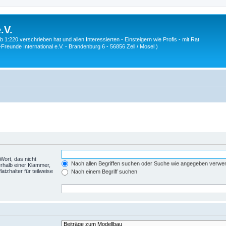
.V.
1:220 verschrieben hat und allen Interessierten - Einsteigern wie Profis - mit Rat
Z-Freunde International e.V. - Brandenburg 6 - 56856 Zell / Mosel )
Wort, das nicht
Nach allen Begriffen suchen oder Suche wie angegeben verwe
rhalb einer Klammer,
tzhalter für teilweise
Nach einem Begriff suchen