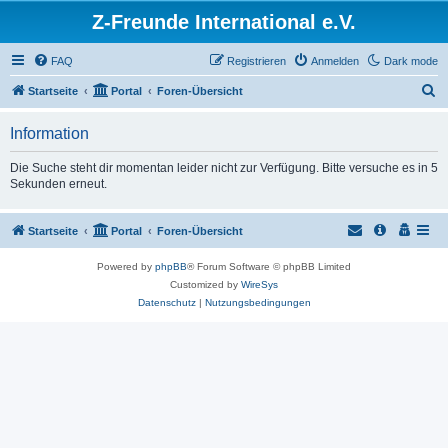
Z-Freunde International e.V.
FAQ
Registrieren
Anmelden
Dark mode
S
Startseite
Portal
Foren-Übersicht
u
Information
c
h
Die Suche steht dir momentan leider nicht zur Verfügung. Bitte versuche es in 5
Sekunden erneut.
e
Startseite
Portal
Foren-Übersicht
Powered by
phpBB
® Forum Software © phpBB Limited
Customized by
WireSys
Datenschutz
|
Nutzungsbedingungen