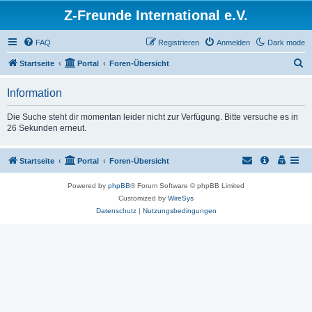
Z-Freunde International e.V.
FAQ
Registrieren
Anmelden
Dark mode
S
Startseite
Portal
Foren-Übersicht
u
Information
c
h
Die Suche steht dir momentan leider nicht zur Verfügung. Bitte versuche es in
26 Sekunden erneut.
e
Startseite
Portal
Foren-Übersicht
Powered by
phpBB
® Forum Software © phpBB Limited
Customized by
WireSys
Datenschutz
|
Nutzungsbedingungen