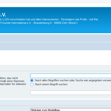
.V.
1:220 verschrieben hat und allen Interessierten - Einsteigern wie Profis - mit Rat
Z-Freunde International e.V. - Brandenburg 6 - 56856 Zell / Mosel )
Wort, das nicht
Nach allen Begriffen suchen oder Suche wie angegeben verwe
rhalb einer Klammer,
tzhalter für teilweise
Nach einem Begriff suchen