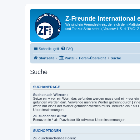
Z-Freunde International e
Wir sind ein Freundeskreis, der sich dem Maßstab 
und Tat zur Seite steht. ( Verantw. i. S. d. TMG: 
Schnellzugriff
FAQ
Startseite
Portal
Foren-Übersicht
Suche
Suche
SUCHANFRAGE
Suche nach Wörtern:
Setze ein
+
vor ein Wort, das gefunden werden muss und ein
-
vor ein 
gefunden werden darf. Verwende mehrere Wörter getrennt durch
|
inne
wenn nur eines der Wörter gefunden werden muss. Benutze ein * als Pla
Übereinstimmungen.
Zu suchender Autor:
Benutze ein * als Platzhalter für teilweise Übereinstimmungen.
SUCHOPTIONEN
Zu durchsuchende Foren: