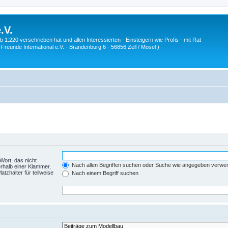
.V.
1:220 verschrieben hat und allen Interessierten - Einsteigern wie Profis - mit Rat
Z-Freunde International e.V. - Brandenburg 6 - 56856 Zell / Mosel )
Wort, das nicht
Nach allen Begriffen suchen oder Suche wie angegeben verwe
rhalb einer Klammer,
tzhalter für teilweise
Nach einem Begriff suchen