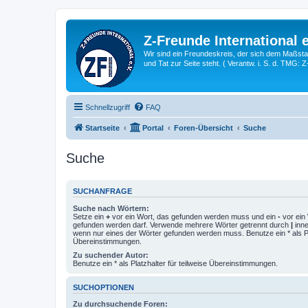
Z-Freunde International e
Wir sind ein Freundeskreis, der sich dem Maßstab 
und Tat zur Seite steht. ( Verantw. i. S. d. TMG: 
Schnellzugriff
FAQ
Startseite
Portal
Foren-Übersicht
Suche
Suche
SUCHANFRAGE
Suche nach Wörtern:
Setze ein
+
vor ein Wort, das gefunden werden muss und ein
-
vor ein 
gefunden werden darf. Verwende mehrere Wörter getrennt durch
|
inne
wenn nur eines der Wörter gefunden werden muss. Benutze ein * als Pla
Übereinstimmungen.
Zu suchender Autor:
Benutze ein * als Platzhalter für teilweise Übereinstimmungen.
SUCHOPTIONEN
Zu durchsuchende Foren: