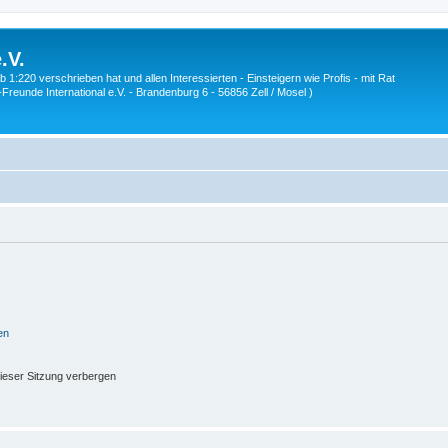
.V.
1:220 verschrieben hat und allen Interessierten - Einsteigern wie Profis - mit Rat
Z-Freunde International e.V. - Brandenburg 6 - 56856 Zell / Mosel )
en
ieser Sitzung verbergen