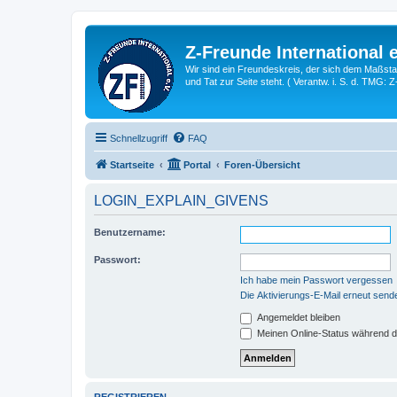
Z-Freunde International e
Wir sind ein Freundeskreis, der sich dem Maßstab 
und Tat zur Seite steht. ( Verantw. i. S. d. TMG: 
Schnellzugriff
FAQ
Startseite
Portal
Foren-Übersicht
LOGIN_EXPLAIN_GIVENS
Benutzername:
Passwort:
Ich habe mein Passwort vergessen
Die Aktivierungs-E-Mail erneut send
Angemeldet bleiben
Meinen Online-Status während d