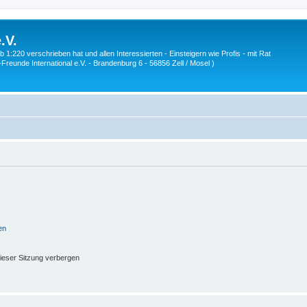
.V.
1:220 verschrieben hat und allen Interessierten - Einsteigern wie Profis - mit Rat
Z-Freunde International e.V. - Brandenburg 6 - 56856 Zell / Mosel )
en
ieser Sitzung verbergen