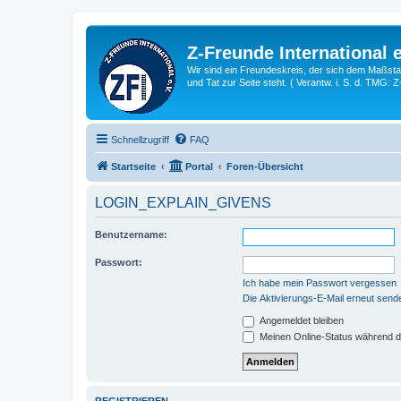
Z-Freunde International e
Wir sind ein Freundeskreis, der sich dem Maßstab 
und Tat zur Seite steht. ( Verantw. i. S. d. TMG: 
Schnellzugriff
FAQ
Startseite
Portal
Foren-Übersicht
LOGIN_EXPLAIN_GIVENS
Benutzername:
Passwort:
Ich habe mein Passwort vergessen
Die Aktivierungs-E-Mail erneut send
Angemeldet bleiben
Meinen Online-Status während d