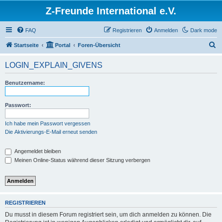
Z-Freunde International e.V.
FAQ
Registrieren
Anmelden
Dark mode
S
Startseite
Portal
Foren-Übersicht
u
LOGIN_EXPLAIN_GIVENS
c
h
Benutzername:
e
Passwort:
Ich habe mein Passwort vergessen
Die Aktivierungs-E-Mail erneut senden
Angemeldet bleiben
Meinen Online-Status während dieser Sitzung verbergen
REGISTRIEREN
Du musst in diesem Forum registriert sein, um dich anmelden zu können. Die