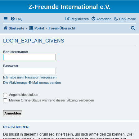
Z-Freunde International e.V.
FAQ
Registrieren
Anmelden
Dark mode
S
Startseite
Portal
Foren-Übersicht
u
LOGIN_EXPLAIN_GIVENS
c
h
Benutzername:
e
Passwort:
Ich habe mein Passwort vergessen
Die Aktivierungs-E-Mail erneut senden
Angemeldet bleiben
Meinen Online-Status während dieser Sitzung verbergen
REGISTRIEREN
Du musst in diesem Forum registriert sein, um dich anmelden zu können. Die