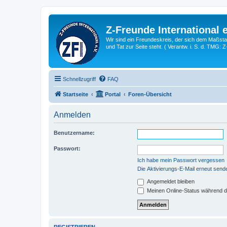
Z-Freunde International e
Wir sind ein Freundeskreis, der sich dem Maßstab 
und Tat zur Seite steht. ( Verantw. i. S. d. TMG: 
Schnellzugriff
FAQ
Startseite
Portal
Foren-Übersicht
Anmelden
Benutzername:
Passwort:
Ich habe mein Passwort vergessen
Die Aktivierungs-E-Mail erneut send
Angemeldet bleiben
Meinen Online-Status während d