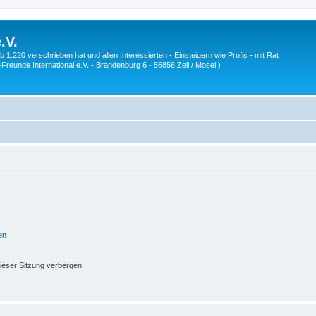
.V.
1:220 verschrieben hat und allen Interessierten - Einsteigern wie Profis - mit Rat
Z-Freunde International e.V. - Brandenburg 6 - 56856 Zell / Mosel )
en
ieser Sitzung verbergen