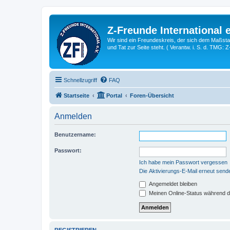
Z-Freunde International e
Wir sind ein Freundeskreis, der sich dem Maßstab 
und Tat zur Seite steht. ( Verantw. i. S. d. TMG: 
Schnellzugriff
FAQ
Startseite
Portal
Foren-Übersicht
Anmelden
Benutzername:
Passwort:
Ich habe mein Passwort vergessen
Die Aktivierungs-E-Mail erneut send
Angemeldet bleiben
Meinen Online-Status während d