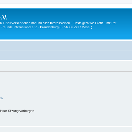
.V.
1:220 verschrieben hat und allen Interessierten - Einsteigern wie Profis - mit Rat
Z-Freunde International e.V. - Brandenburg 6 - 56856 Zell / Mosel )
en
ieser Sitzung verbergen