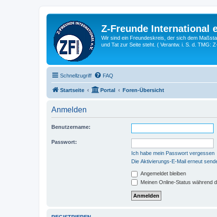
Z-Freunde International e
Wir sind ein Freundeskreis, der sich dem Maßstab 
und Tat zur Seite steht. ( Verantw. i. S. d. TMG: 
Schnellzugriff
FAQ
Startseite
Portal
Foren-Übersicht
Anmelden
Benutzername:
Passwort:
Ich habe mein Passwort vergessen
Die Aktivierungs-E-Mail erneut send
Angemeldet bleiben
Meinen Online-Status während d