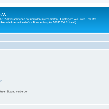
.V.
1:220 verschrieben hat und allen Interessierten - Einsteigern wie Profis - mit Rat
Z-Freunde International e.V. - Brandenburg 6 - 56856 Zell / Mosel )
en
ieser Sitzung verbergen