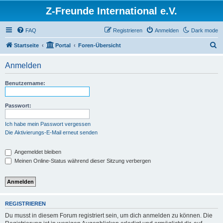
Z-Freunde International e.V.
FAQ
Registrieren
Anmelden
Dark mode
S
Startseite
Portal
Foren-Übersicht
u
Anmelden
c
h
Benutzername:
e
Passwort:
Ich habe mein Passwort vergessen
Die Aktivierungs-E-Mail erneut senden
Angemeldet bleiben
Meinen Online-Status während dieser Sitzung verbergen
REGISTRIEREN
Du musst in diesem Forum registriert sein, um dich anmelden zu können. Die