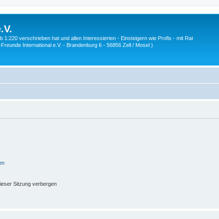
.V.
1:220 verschrieben hat und allen Interessierten - Einsteigern wie Profis - mit Rat
Z-Freunde International e.V. - Brandenburg 6 - 56856 Zell / Mosel )
en
ieser Sitzung verbergen