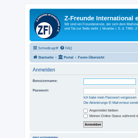
Z-Freunde International e
Wir sind ein Freundeskreis, der sich dem Maßstab 
und Tat zur Seite steht. ( Verantw. i. S. d. TMG: 
Schnellzugriff
FAQ
Startseite
Portal
Foren-Übersicht
Anmelden
Benutzername:
Passwort:
Ich habe mein Passwort vergessen
Die Aktivierungs-E-Mail erneut send
Angemeldet bleiben
Meinen Online-Status während d