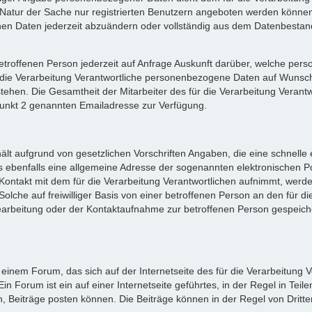
Natur der Sache nur registrierten Benutzern angeboten werden können. 
n Daten jederzeit abzuändern oder vollständig aus dem Datenbestand 
r betroffenen Person jederzeit auf Anfrage Auskunft darüber, welche p
für die Verarbeitung Verantwortliche personenbezogene Daten auf Wuns
ehen. Die Gesamtheit der Mitarbeiter des für die Verarbeitung Verant
unkt 2 genannten Emailadresse zur Verfügung.
thält aufgrund von gesetzlichen Vorschriften Angaben, die eine schnell
 ebenfalls eine allgemeine Adresse der sogenannten elektronischen Po
Kontakt mit dem für die Verarbeitung Verantwortlichen aufnimmt, werde
che auf freiwilliger Basis von einer betroffenen Person an den für die
beitung oder der Kontaktaufnahme zur betroffenen Person gespeichert
 einem Forum, das sich auf der Internetseite des für die Verarbeitung Ve
 Forum ist ein auf einer Internetseite geführtes, in der Regel in Teile
 Beiträge posten können. Die Beiträge können in der Regel von Dritt