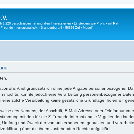
.V.
1:220 verschrieben hat und allen Interessierten - Einsteigern wie Profis - mit Rat
Z-Freunde International e.V. - Brandenburg 6 - 56856 Zell / Mosel )
rung
ten.
national e.V. ist grundsätzlich ohne jede Angabe personenbezogener Da
en möchte, könnte jedoch eine Verarbeitung personenbezogener Daten e
eine solche Verarbeitung keine gesetzliche Grundlage, holen wir genere
weise des Namens, der Anschrift, E-Mail-Adresse oder Telefonnummer ei
timmung mit den für die Z-Freunde International e.V. geltenden land
rt, Umfang und Zweck der von uns erhobenen, genutzten und verarbei
tzerklärung über die ihnen zustehenden Rechte aufgeklärt.