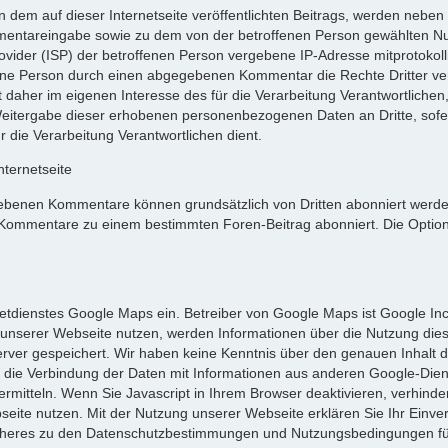
n dem auf dieser Internetseite veröffentlichten Beitrags, werden nebe
ntareingabe sowie zu dem von der betroffenen Person gewählten N
Provider (ISP) der betroffenen Person vergebene IP-Adresse mitprotokoll
fene Person durch einen abgegebenen Kommentar die Rechte Dritter verle
aher im eigenen Interesse des für die Verarbeitung Verantwortlichen, 
Weitergabe dieser erhobenen personenbezogenen Daten an Dritte, sofer
r die Verarbeitung Verantwortlichen dient.
ternetseite
ebenen Kommentare können grundsätzlich von Dritten abonniert werden
ommentare zu einem bestimmten Foren-Beitrag abonniert. Die Optio
rnetdienstes Google Maps ein. Betreiber von Google Maps ist Google In
unserer Webseite nutzen, werden Informationen über die Nutzung dies
rver gespeichert. Wir haben keine Kenntnis über den genauen Inhalt d
 die Verbindung der Daten mit Informationen aus anderen Google-Die
bermitteln. Wenn Sie Javascript in Ihrem Browser deaktivieren, verhin
eite nutzen. Mit der Nutzung unserer Webseite erklären Sie Ihr Einve
Näheres zu den Datenschutzbestimmungen und Nutzungsbedingungen für