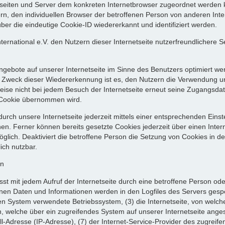
etseiten und Server dem konkreten Internetbrowser zugeordnet werden
rn, den individuellen Browser der betroffenen Person von anderen Inte
er die eindeutige Cookie-ID wiedererkannt und identifiziert werden.
rnational e.V. den Nutzern dieser Internetseite nutzerfreundlichere Se
ngebote auf unserer Internetseite im Sinne des Benutzers optimiert we
 Zweck dieser Wiedererkennung ist es, den Nutzern die Verwendung unse
weise nicht bei jedem Besuch der Internetseite erneut seine Zugangsdat
Cookie übernommen wird.
urch unsere Internetseite jederzeit mittels einer entsprechenden Eins
en. Ferner können bereits gesetzte Cookies jederzeit über einen Int
möglich. Deaktiviert die betroffene Person die Setzung von Cookies in 
ich nutzbar.
en
asst mit jedem Aufruf der Internetseite durch eine betroffene Person o
nen Daten und Informationen werden in den Logfiles des Servers gespe
 System verwendete Betriebssystem, (3) die Internetseite, von welche
n, welche über ein zugreifendes System auf unserer Internetseite ange
okoll-Adresse (IP-Adresse), (7) der Internet-Service-Provider des zugre