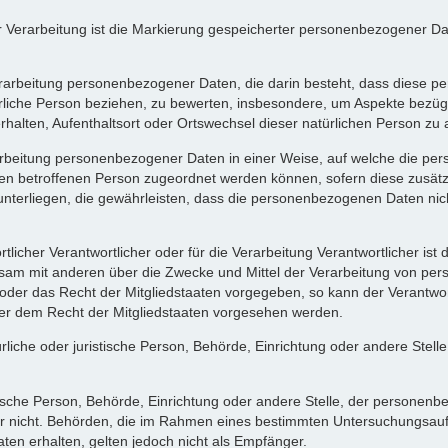
Verarbeitung ist die Markierung gespeicherter personenbezogener Date
ten Verarbeitung personenbezogener Daten, die darin besteht, dass die
rliche Person beziehen, zu bewerten, insbesondere, um Aspekte bezüglic
Verhalten, Aufenthaltsort oder Ortswechsel dieser natürlichen Person z
arbeitung personenbezogener Daten in einer Weise, auf welche die 
schen betroffenen Person zugeordnet werden können, sofern diese zusä
rliegen, die gewährleisten, dass die personenbezogenen Daten nicht ei
tlicher Verantwortlicher oder für die Verarbeitung Verantwortlicher ist 
einsam mit anderen über die Zwecke und Mittel der Verarbeitung von p
t oder das Recht der Mitgliedstaaten vorgegeben, so kann der Verantw
er dem Recht der Mitgliedstaaten vorgesehen werden.
atürliche oder juristische Person, Behörde, Einrichtung oder andere Ste
stische Person, Behörde, Einrichtung oder andere Stelle, der persone
oder nicht. Behörden, die im Rahmen eines bestimmten Untersuchungsa
en erhalten, gelten jedoch nicht als Empfänger.