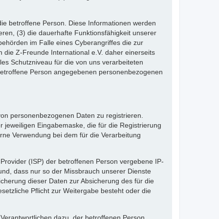
die betroffene Person. Diese Informationen werden
ieren, (3) die dauerhafte Funktionsfähigkeit unserer
ehörden im Falle eines Cyberangriffes die zur
die Z-Freunde International e.V. daher einerseits
les Schutzniveau für die von uns verarbeiteten
e betroffene Person angegebenen personenbezogenen
e von personenbezogenen Daten zu registrieren.
 jeweiligen Eingabemaske, die für die Registrierung
erne Verwendung bei dem für die Verarbeitung
e-Provider (ISP) der betroffenen Person vergebene IP-
rund, dass nur so der Missbrauch unserer Dienste
icherung dieser Daten zur Absicherung des für die
esetzliche Pflicht zur Weitergabe besteht oder die
 Verantwortlichen dazu, der betroffenen Person