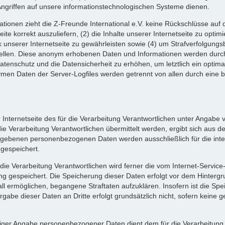
Angriffen auf unsere informationstechnologischen Systeme dienen.
tionen zieht die Z-Freunde International e.V. keine Rückschlüsse auf 
eite korrekt auszuliefern, (2) die Inhalte unserer Internetseite zu optim
unserer Internetseite zu gewährleisten sowie (4) um Strafverfolgungsb
tellen. Diese anonym erhobenen Daten und Informationen werden durch 
Datenschutz und die Datensicherheit zu erhöhen, um letztlich ein optima
ymen Daten der Server-Logfiles werden getrennt von allen durch ein
er Internetseite des für die Verarbeitung Verantwortlichen unter Angab
Verarbeitung Verantwortlichen übermittelt werden, ergibt sich aus der
egebenen personenbezogenen Daten werden ausschließlich für die int
gespeichert.
r die Verarbeitung Verantwortlichen wird ferner die vom Internet-Servic
ng gespeichert. Die Speicherung dieser Daten erfolgt vor dem Hinterg
ll ermöglichen, begangene Straftaten aufzuklären. Insofern ist die Spe
rgabe dieser Daten an Dritte erfolgt grundsätzlich nicht, sofern keine g
illiger Angabe personenbezogener Daten dient dem für die Verarbeitung