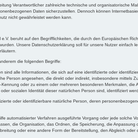
arbeitung Verantwortlicher zahlreiche technische und organisatorische
ersonenbezogenen Daten sicherzustellen. Dennoch können Internetbasi
hutz nicht gewährleistet werden kann.
 e.V. beruht auf den Begrifflichkeiten, die durch den Europäischen Ric
en. Unsere Datenschutzerklärung soll für unsere Nutzer einfach lesb
rläutern.
anderem die folgenden Begriffe:
 alle Informationen, die sich auf eine identifizierte oder identifizi
rliche Person angesehen, die direkt oder indirekt, insbesondere mitte
e-Kennung oder zu einem oder mehreren besonderen Merkmalen, die Au
 oder sozialen Identität dieser natürlichen Person sind, identifiziert we
ifizierte oder identifizierbare natürliche Person, deren personenbezog
 Hilfe automatisierter Verfahren ausgeführte Vorgang oder jede solch
sen, die Organisation, das Ordnen, die Speicherung, die Anpassung o
breitung oder eine andere Form der Bereitstellung, den Abgleich oder