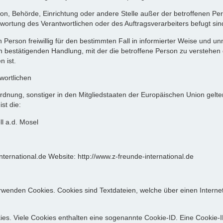
e Person, Behörde, Einrichtung oder andere Stelle außer der betroffenen 
wortung des Verantwortlichen oder des Auftragsverarbeiters befugt si
enen Person freiwillig für den bestimmten Fall in informierter Weise un
 bestätigenden Handlung, mit der die betroffene Person zu verstehen gi
 ist.
wortlichen
rdnung, sonstiger in den Mitgliedstaaten der Europäischen Union gel
st die:
l a.d. Mosel
ternational.de Website: http://www.z-freunde-international.de
 verwenden Cookies. Cookies sind Textdateien, welche über einen Inte
es. Viele Cookies enthalten eine sogenannte Cookie-ID. Eine Cookie-I