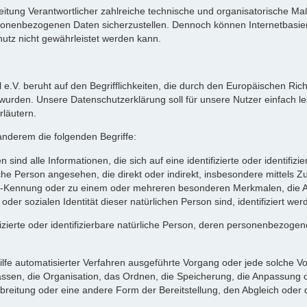
arbeitung Verantwortlicher zahlreiche technische und organisatorische
ersonenbezogenen Daten sicherzustellen. Dennoch können Internetbasi
hutz nicht gewährleistet werden kann.
 e.V. beruht auf den Begrifflichkeiten, die durch den Europäischen Ric
en. Unsere Datenschutzerklärung soll für unsere Nutzer einfach lesb
rläutern.
anderem die folgenden Begriffe:
 alle Informationen, die sich auf eine identifizierte oder identifizi
rliche Person angesehen, die direkt oder indirekt, insbesondere mitte
e-Kennung oder zu einem oder mehreren besonderen Merkmalen, die Au
 oder sozialen Identität dieser natürlichen Person sind, identifiziert we
ifizierte oder identifizierbare natürliche Person, deren personenbezog
 Hilfe automatisierter Verfahren ausgeführte Vorgang oder jede solch
sen, die Organisation, das Ordnen, die Speicherung, die Anpassung o
breitung oder eine andere Form der Bereitstellung, den Abgleich oder