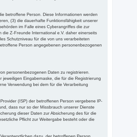
die betroffene Person. Diese Informationen werden
ieren, (3) die dauerhafte Funktionsfähigkeit unserer
ehörden im Falle eines Cyberangriffes die zur
die Z-Freunde International e.V. daher einerseits
les Schutzniveau für die von uns verarbeiteten
e betroffene Person angegebenen personenbezogenen
e von personenbezogenen Daten zu registrieren.
 jeweiligen Eingabemaske, die für die Registrierung
erne Verwendung bei dem für die Verarbeitung
e-Provider (ISP) der betroffenen Person vergebene IP-
rund, dass nur so der Missbrauch unserer Dienste
icherung dieser Daten zur Absicherung des für die
esetzliche Pflicht zur Weitergabe besteht oder die
 Verantwortlichen dazu, der betroffenen Person