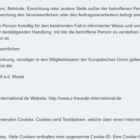
e Person, Behörde, Einrichtung oder andere Stelle außer der betroffenen 
wortung des Verantwortlichen oder des Auftragsverarbeiters befugt si
enen Person freiwillig für den bestimmten Fall in informierter Weise un
 bestätigenden Handlung, mit der die betroffene Person zu verstehen gi
 ist.
wortlichen
rdnung, sonstiger in den Mitgliedstaaten der Europäischen Union gel
st die:
l a.d. Mosel
ternational.de Website: http://www.z-freunde-international.de
 verwenden Cookies. Cookies sind Textdateien, welche über einen Inte
es. Viele Cookies enthalten eine sogenannte Cookie-ID. Eine Cookie-I