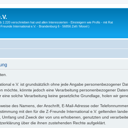
.V.
1:220 verschrieben hat und allen Interessierten - Einsteigern wie Profis - mit Rat
Z-Freunde International e.V. - Brandenburg 6 - 56856 Zell / Mosel )
rung
ten.
national e.V. ist grundsätzlich ohne jede Angabe personenbezogener Da
en möchte, könnte jedoch eine Verarbeitung personenbezogener Daten e
eine solche Verarbeitung keine gesetzliche Grundlage, holen wir genere
weise des Namens, der Anschrift, E-Mail-Adresse oder Telefonnummer ei
timmung mit den für die Z-Freunde International e.V. geltenden land
rt, Umfang und Zweck der von uns erhobenen, genutzten und verarbei
tzerklärung über die ihnen zustehenden Rechte aufgeklärt.