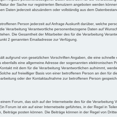
Natur der Sache nur registrierten Benutzern angeboten werden können. 
n Daten jederzeit abzuändern oder vollständig aus dem Datenbestand 
r betroffenen Person jederzeit auf Anfrage Auskunft darüber, welche p
für die Verarbeitung Verantwortliche personenbezogene Daten auf Wuns
ehen. Die Gesamtheit der Mitarbeiter des für die Verarbeitung Verant
unkt 2 genannten Emailadresse zur Verfügung.
thält aufgrund von gesetzlichen Vorschriften Angaben, die eine schnell
 ebenfalls eine allgemeine Adresse der sogenannten elektronischen Po
Kontakt mit dem für die Verarbeitung Verantwortlichen aufnimmt, werde
che auf freiwilliger Basis von einer betroffenen Person an den für die
beitung oder der Kontaktaufnahme zur betroffenen Person gespeichert
 einem Forum, das sich auf der Internetseite des für die Verarbeitung Ve
 Forum ist ein auf einer Internetseite geführtes, in der Regel in Teile
 Beiträge posten können. Die Beiträge können in der Regel von Dritt