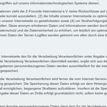
Angriffen auf unsere informationstechnologischen Systeme dienen.
tionen zieht die Z-Freunde International e.V. keine Rückschlüsse auf 
eite korrekt auszuliefern, (2) die Inhalte unserer Internetseite zu optim
unserer Internetseite zu gewährleisten sowie (4) um Strafverfolgungsb
tellen. Diese anonym erhobenen Daten und Informationen werden durch 
Datenschutz und die Datensicherheit zu erhöhen, um letztlich ein optima
ymen Daten der Server-Logfiles werden getrennt von allen durch ein
er Internetseite des für die Verarbeitung Verantwortlichen unter Angab
Verarbeitung Verantwortlichen übermittelt werden, ergibt sich aus der
egebenen personenbezogenen Daten werden ausschließlich für die int
gespeichert.
r die Verarbeitung Verantwortlichen wird ferner die vom Internet-Servic
ng gespeichert. Die Speicherung dieser Daten erfolgt vor dem Hinterg
ll ermöglichen, begangene Straftaten aufzuklären. Insofern ist die Spe
rgabe dieser Daten an Dritte erfolgt grundsätzlich nicht, sofern keine g
illiger Angabe personenbezogener Daten dient dem für die Verarbeitung