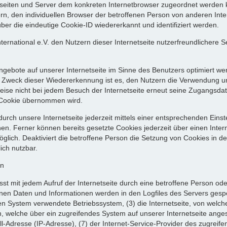
etseiten und Server dem konkreten Internetbrowser zugeordnet werden
rn, den individuellen Browser der betroffenen Person von anderen Inte
er die eindeutige Cookie-ID wiedererkannt und identifiziert werden.
rnational e.V. den Nutzern dieser Internetseite nutzerfreundlichere Se
ngebote auf unserer Internetseite im Sinne des Benutzers optimiert we
 Zweck dieser Wiedererkennung ist es, den Nutzern die Verwendung unse
weise nicht bei jedem Besuch der Internetseite erneut seine Zugangsdat
Cookie übernommen wird.
urch unsere Internetseite jederzeit mittels einer entsprechenden Eins
en. Ferner können bereits gesetzte Cookies jederzeit über einen Int
möglich. Deaktiviert die betroffene Person die Setzung von Cookies in 
ich nutzbar.
en
asst mit jedem Aufruf der Internetseite durch eine betroffene Person o
nen Daten und Informationen werden in den Logfiles des Servers gespe
 System verwendete Betriebssystem, (3) die Internetseite, von welche
n, welche über ein zugreifendes System auf unserer Internetseite ange
okoll-Adresse (IP-Adresse), (7) der Internet-Service-Provider des zugre