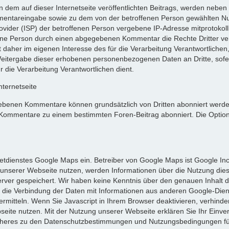
n dem auf dieser Internetseite veröffentlichten Beitrags, werden nebe
ntareingabe sowie zu dem von der betroffenen Person gewählten N
Provider (ISP) der betroffenen Person vergebene IP-Adresse mitprotokoll
fene Person durch einen abgegebenen Kommentar die Rechte Dritter verle
aher im eigenen Interesse des für die Verarbeitung Verantwortlichen, 
Weitergabe dieser erhobenen personenbezogenen Daten an Dritte, sofer
r die Verarbeitung Verantwortlichen dient.
ternetseite
ebenen Kommentare können grundsätzlich von Dritten abonniert werden
ommentare zu einem bestimmten Foren-Beitrag abonniert. Die Optio
rnetdienstes Google Maps ein. Betreiber von Google Maps ist Google In
unserer Webseite nutzen, werden Informationen über die Nutzung dies
rver gespeichert. Wir haben keine Kenntnis über den genauen Inhalt d
 die Verbindung der Daten mit Informationen aus anderen Google-Die
bermitteln. Wenn Sie Javascript in Ihrem Browser deaktivieren, verhin
eite nutzen. Mit der Nutzung unserer Webseite erklären Sie Ihr Einve
Näheres zu den Datenschutzbestimmungen und Nutzungsbedingungen für