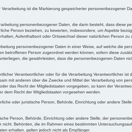
Verarbeitung ist die Markierung gespeicherter personenbezogener Date
ten Verarbeitung personenbezogener Daten, die darin besteht, dass die
rliche Person beziehen, zu bewerten, insbesondere, um Aspekte bezüglic
Verhalten, Aufenthaltsort oder Ortswechsel dieser natürlichen Person z
arbeitung personenbezogener Daten in einer Weise, auf welche die 
schen betroffenen Person zugeordnet werden können, sofern diese zusä
rliegen, die gewährleisten, dass die personenbezogenen Daten nicht ei
tlicher Verantwortlicher oder für die Verarbeitung Verantwortlicher ist 
einsam mit anderen über die Zwecke und Mittel der Verarbeitung von p
t oder das Recht der Mitgliedstaaten vorgegeben, so kann der Verantw
er dem Recht der Mitgliedstaaten vorgesehen werden.
atürliche oder juristische Person, Behörde, Einrichtung oder andere Ste
stische Person, Behörde, Einrichtung oder andere Stelle, der persone
oder nicht. Behörden, die im Rahmen eines bestimmten Untersuchungsa
en erhalten, gelten jedoch nicht als Empfänger.