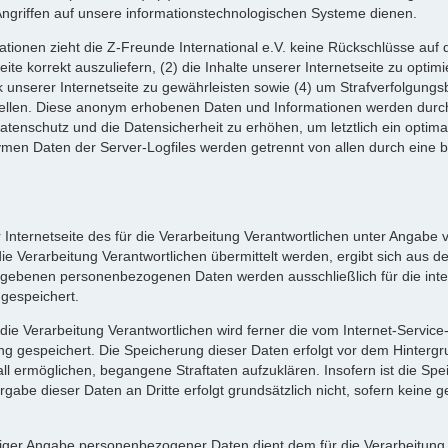
Angriffen auf unsere informationstechnologischen Systeme dienen.
tionen zieht die Z-Freunde International e.V. keine Rückschlüsse auf 
eite korrekt auszuliefern, (2) die Inhalte unserer Internetseite zu optim
unserer Internetseite zu gewährleisten sowie (4) um Strafverfolgungsb
tellen. Diese anonym erhobenen Daten und Informationen werden durch 
Datenschutz und die Datensicherheit zu erhöhen, um letztlich ein optima
ymen Daten der Server-Logfiles werden getrennt von allen durch ein
er Internetseite des für die Verarbeitung Verantwortlichen unter Angab
Verarbeitung Verantwortlichen übermittelt werden, ergibt sich aus der
egebenen personenbezogenen Daten werden ausschließlich für die int
gespeichert.
r die Verarbeitung Verantwortlichen wird ferner die vom Internet-Servic
ng gespeichert. Die Speicherung dieser Daten erfolgt vor dem Hinterg
ll ermöglichen, begangene Straftaten aufzuklären. Insofern ist die Spe
rgabe dieser Daten an Dritte erfolgt grundsätzlich nicht, sofern keine g
illiger Angabe personenbezogener Daten dient dem für die Verarbeitung