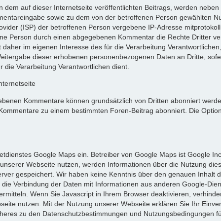
n dem auf dieser Internetseite veröffentlichten Beitrags, werden nebe
ntareingabe sowie zu dem von der betroffenen Person gewählten N
Provider (ISP) der betroffenen Person vergebene IP-Adresse mitprotokoll
fene Person durch einen abgegebenen Kommentar die Rechte Dritter verle
aher im eigenen Interesse des für die Verarbeitung Verantwortlichen, 
Weitergabe dieser erhobenen personenbezogenen Daten an Dritte, sofer
r die Verarbeitung Verantwortlichen dient.
ternetseite
ebenen Kommentare können grundsätzlich von Dritten abonniert werden
ommentare zu einem bestimmten Foren-Beitrag abonniert. Die Optio
rnetdienstes Google Maps ein. Betreiber von Google Maps ist Google In
unserer Webseite nutzen, werden Informationen über die Nutzung dies
rver gespeichert. Wir haben keine Kenntnis über den genauen Inhalt d
 die Verbindung der Daten mit Informationen aus anderen Google-Die
bermitteln. Wenn Sie Javascript in Ihrem Browser deaktivieren, verhin
eite nutzen. Mit der Nutzung unserer Webseite erklären Sie Ihr Einve
Näheres zu den Datenschutzbestimmungen und Nutzungsbedingungen für