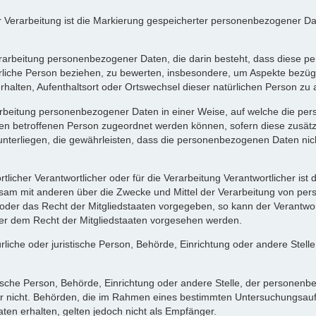
Verarbeitung ist die Markierung gespeicherter personenbezogener Date
ten Verarbeitung personenbezogener Daten, die darin besteht, dass die
rliche Person beziehen, zu bewerten, insbesondere, um Aspekte bezüglic
Verhalten, Aufenthaltsort oder Ortswechsel dieser natürlichen Person z
arbeitung personenbezogener Daten in einer Weise, auf welche die 
schen betroffenen Person zugeordnet werden können, sofern diese zusä
rliegen, die gewährleisten, dass die personenbezogenen Daten nicht ei
tlicher Verantwortlicher oder für die Verarbeitung Verantwortlicher ist 
einsam mit anderen über die Zwecke und Mittel der Verarbeitung von p
t oder das Recht der Mitgliedstaaten vorgegeben, so kann der Verantw
er dem Recht der Mitgliedstaaten vorgesehen werden.
atürliche oder juristische Person, Behörde, Einrichtung oder andere Ste
stische Person, Behörde, Einrichtung oder andere Stelle, der persone
oder nicht. Behörden, die im Rahmen eines bestimmten Untersuchungsa
en erhalten, gelten jedoch nicht als Empfänger.