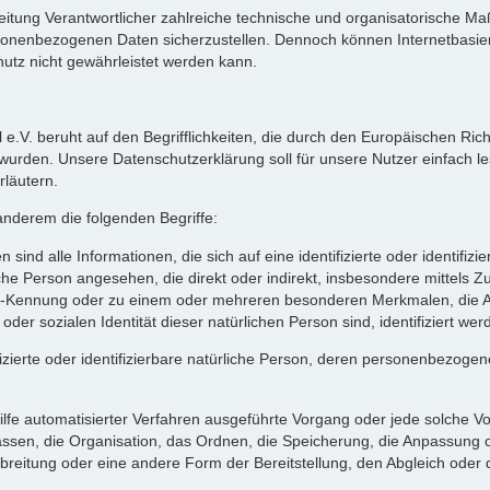
arbeitung Verantwortlicher zahlreiche technische und organisatorische
ersonenbezogenen Daten sicherzustellen. Dennoch können Internetbasi
hutz nicht gewährleistet werden kann.
 e.V. beruht auf den Begrifflichkeiten, die durch den Europäischen Ric
en. Unsere Datenschutzerklärung soll für unsere Nutzer einfach lesb
rläutern.
anderem die folgenden Begriffe:
 alle Informationen, die sich auf eine identifizierte oder identifizi
rliche Person angesehen, die direkt oder indirekt, insbesondere mitte
e-Kennung oder zu einem oder mehreren besonderen Merkmalen, die Au
 oder sozialen Identität dieser natürlichen Person sind, identifiziert we
ifizierte oder identifizierbare natürliche Person, deren personenbezog
 Hilfe automatisierter Verfahren ausgeführte Vorgang oder jede solch
sen, die Organisation, das Ordnen, die Speicherung, die Anpassung o
breitung oder eine andere Form der Bereitstellung, den Abgleich oder