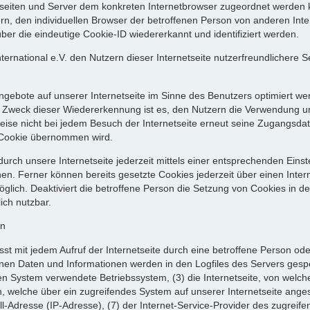
etseiten und Server dem konkreten Internetbrowser zugeordnet werden
rn, den individuellen Browser der betroffenen Person von anderen Inte
er die eindeutige Cookie-ID wiedererkannt und identifiziert werden.
rnational e.V. den Nutzern dieser Internetseite nutzerfreundlichere Se
ngebote auf unserer Internetseite im Sinne des Benutzers optimiert we
 Zweck dieser Wiedererkennung ist es, den Nutzern die Verwendung unse
weise nicht bei jedem Besuch der Internetseite erneut seine Zugangsdat
Cookie übernommen wird.
urch unsere Internetseite jederzeit mittels einer entsprechenden Eins
en. Ferner können bereits gesetzte Cookies jederzeit über einen Int
möglich. Deaktiviert die betroffene Person die Setzung von Cookies in 
ich nutzbar.
en
asst mit jedem Aufruf der Internetseite durch eine betroffene Person o
nen Daten und Informationen werden in den Logfiles des Servers gespe
 System verwendete Betriebssystem, (3) die Internetseite, von welche
n, welche über ein zugreifendes System auf unserer Internetseite ange
okoll-Adresse (IP-Adresse), (7) der Internet-Service-Provider des zugre