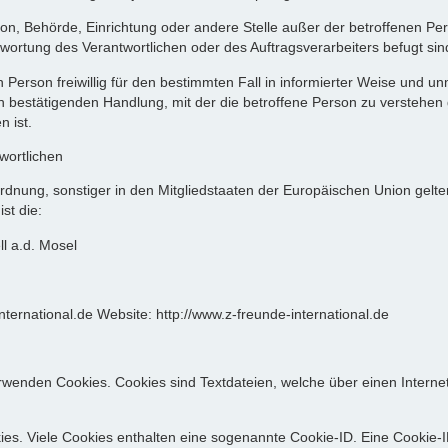
e Person, Behörde, Einrichtung oder andere Stelle außer der betroffenen 
wortung des Verantwortlichen oder des Auftragsverarbeiters befugt si
enen Person freiwillig für den bestimmten Fall in informierter Weise un
 bestätigenden Handlung, mit der die betroffene Person zu verstehen gi
 ist.
wortlichen
rdnung, sonstiger in den Mitgliedstaaten der Europäischen Union gel
st die:
l a.d. Mosel
ternational.de Website: http://www.z-freunde-international.de
 verwenden Cookies. Cookies sind Textdateien, welche über einen Inte
es. Viele Cookies enthalten eine sogenannte Cookie-ID. Eine Cookie-I