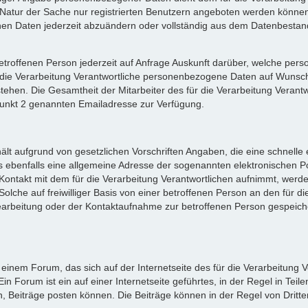
Natur der Sache nur registrierten Benutzern angeboten werden können. 
n Daten jederzeit abzuändern oder vollständig aus dem Datenbestand 
r betroffenen Person jederzeit auf Anfrage Auskunft darüber, welche p
für die Verarbeitung Verantwortliche personenbezogene Daten auf Wuns
ehen. Die Gesamtheit der Mitarbeiter des für die Verarbeitung Verant
unkt 2 genannten Emailadresse zur Verfügung.
thält aufgrund von gesetzlichen Vorschriften Angaben, die eine schnell
 ebenfalls eine allgemeine Adresse der sogenannten elektronischen Po
Kontakt mit dem für die Verarbeitung Verantwortlichen aufnimmt, werde
che auf freiwilliger Basis von einer betroffenen Person an den für die
beitung oder der Kontaktaufnahme zur betroffenen Person gespeichert
 einem Forum, das sich auf der Internetseite des für die Verarbeitung Ve
 Forum ist ein auf einer Internetseite geführtes, in der Regel in Teile
 Beiträge posten können. Die Beiträge können in der Regel von Dritt