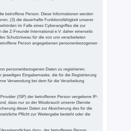
die betroffene Person. Diese Informationen werden
ieren, (3) die dauerhafte Funktionsfähigkeit unserer
ehörden im Falle eines Cyberangriffes die zur
die Z-Freunde International e.V. daher einerseits
les Schutzniveau für die von uns verarbeiteten
e betroffene Person angegebenen personenbezogenen
e von personenbezogenen Daten zu registrieren.
 jeweiligen Eingabemaske, die für die Registrierung
erne Verwendung bei dem für die Verarbeitung
e-Provider (ISP) der betroffenen Person vergebene IP-
rund, dass nur so der Missbrauch unserer Dienste
icherung dieser Daten zur Absicherung des für die
esetzliche Pflicht zur Weitergabe besteht oder die
 Verantwortlichen dazu, der betroffenen Person