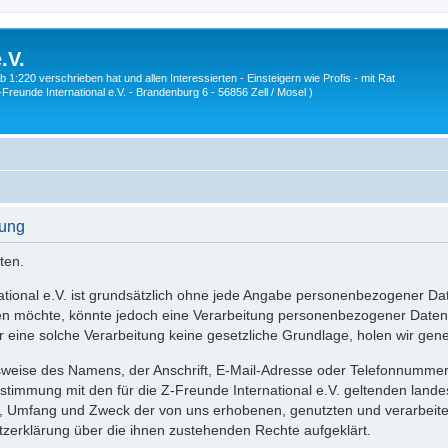
.V.
1:220 verschrieben hat und allen Interessierten - Einsteigern wie Profis - mit Rat
Z-Freunde International e.V. - Brandenburg 6 - 56856 Zell / Mosel )
rung
ten.
national e.V. ist grundsätzlich ohne jede Angabe personenbezogener Da
en möchte, könnte jedoch eine Verarbeitung personenbezogener Daten e
eine solche Verarbeitung keine gesetzliche Grundlage, holen wir genere
weise des Namens, der Anschrift, E-Mail-Adresse oder Telefonnummer ei
timmung mit den für die Z-Freunde International e.V. geltenden land
rt, Umfang und Zweck der von uns erhobenen, genutzten und verarbei
tzerklärung über die ihnen zustehenden Rechte aufgeklärt.