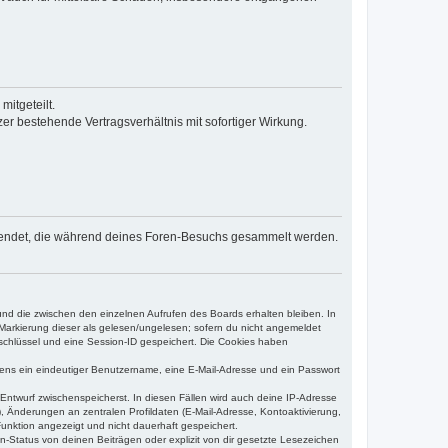
itgeteilt.
r bestehende Vertragsverhältnis mit sofortiger Wirkung.
n verwendet, die während deines Foren-Besuchs gesammelt werden.
und die zwischen den einzelnen Aufrufen des Boards erhalten bleiben. In
r Markierung dieser als gelesen/ungelesen; sofern du nicht angemeldet
sschlüssel und eine Session-ID gespeichert. Die Cookies haben
estens ein eindeutiger Benutzername, eine E-Mail-Adresse und ein Passwort
 Entwurf zwischenspeicherst. In diesen Fällen wird auch deine IP-Adresse
, Änderungen an zentralen Profildaten (E-Mail-Adresse, Kontoaktivierung,
unktion angezeigt und nicht dauerhaft gespeichert.
-Status von deinen Beiträgen oder explizit von dir gesetzte Lesezeichen