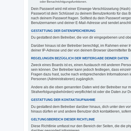
oder Benachrichtigungsfunktionen.
Dein Passwort wird mit einer Einwege-Verschlüsselung (Hash) g
Passwort ist dein Schlüssel zu deinem Benutzerkonto für das Bo
nach deinem Passwort fragen. Solltest du dein Passwort verg
Benutzernamen und deiner E-Mail-Adresse und sendet anschlie
GESTATTUNG DER DATENSPEICHERUNG
Du gestattest dem Betreiber, die von dir eingegebenen und ob
Darüber hinaus ist der Betreiber berechtigt, im Rahmen einer
deiner IP-Adresse und der von deinem Browser übermittelter B
REGELUNGEN BEZÜGLICH DER WEITERGABE DEINER DATEN
Zweck eines Boards ist es, einen Austausch mit anderen Personen
sein können. Der Betreiber kann jedoch festlegen, dass einzeln
Fragen dazu hast, suche nach entsprechenden Informationen im 
Personen (Administratoren) zugänglich.
Andere als die oben genannten Daten wird der Betreiber nur mit
Strafverfolgungsbehörden) verpflichtet ist oder die Daten zur D
GESTATTUNG DER KONTAKTAUFNAHME
Du gestattest dem Betreiber darüber hinaus, dich unter den von
hinaus dürfen er und andere Benutzer dich kontaktieren, sofern
GELTUNGSBEREICH DIESER RICHTLINIE
Diese Richtlinie umfasst nur den Bereich der Seiten, die die 
darüber gesondert informieren.