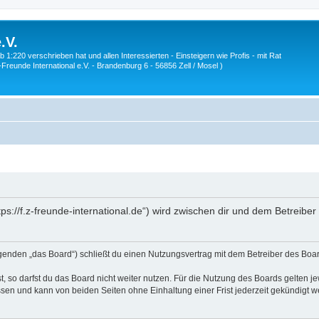
.V.
1:220 verschrieben hat und allen Interessierten - Einsteigern wie Profis - mit Rat
Z-Freunde International e.V. - Brandenburg 6 - 56856 Zell / Mosel )
ttps://f.z-freunde-international.de“) wird zwischen dir und dem Betreib
olgenden „das Board“) schließt du einen Nutzungsvertrag mit dem Betreiber des Boar
 so darfst du das Board nicht weiter nutzen. Für die Nutzung des Boards gelten jew
sen und kann von beiden Seiten ohne Einhaltung einer Frist jederzeit gekündigt w