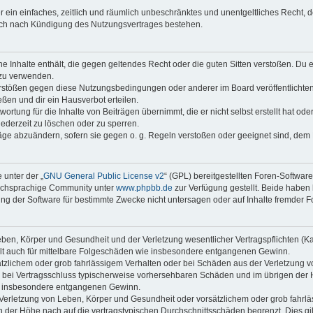
ber ein einfaches, zeitlich und räumlich unbeschränktes und unentgeltliches Recht
auch nach Kündigung des Nutzungsvertrages bestehen.
ine Inhalte enthält, die gegen geltendes Recht oder die guten Sitten verstoßen. Du 
 zu verwenden.
erstößen gegen diese Nutzungsbedingungen oder anderer im Board veröffentlichte
ßen und dir ein Hausverbot erteilen.
ortung für die Inhalte von Beiträgen übernimmt, die er nicht selbst erstellt hat od
jederzeit zu löschen oder zu sperren.
räge abzuändern, sofern sie gegen o. g. Regeln verstoßen oder geeignet sind, dem
 unter der „
GNU General Public License v2
“ (GPL) bereitgestellten Foren-Softwar
tschsprachige Community unter
www.phpbb.de
zur Verfügung gestellt. Beide haben 
g der Software für bestimmte Zwecke nicht untersagen oder auf Inhalte fremder F
ben, Körper und Gesundheit und der Verletzung wesentlicher Vertragspflichten (Kard
gilt auch für mittelbare Folgeschäden wie insbesondere entgangenen Gewinn.
ätzlichem oder grob fahrlässigem Verhalten oder bei Schäden aus der Verletzung 
 die bei Vertragsschluss typischerweise vorhersehbaren Schäden und im übrigen de
wie insbesondere entgangenen Gewinn.
erletzung von Leben, Körper und Gesundheit oder vorsätzlichem oder grob fahrläs
der Höhe nach auf die vertragstypischen Durchschnittsschäden begrenzt. Dies gi