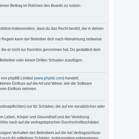
, deinen Beitrag im Rahmen des Boards zu nutzen.
erklärst insbesondere, dass du das Recht besitzt, die in deinen
n Regeln kann der Betreiber dich nach Abmahnung zeitweise
er die er nicht zur Kenntnis genommen hat. Du gestattest dem
 Betreiber oder einem Dritten Schaden zuzufügen.
e von phpBB Limited (
www.phpbb.com
) handelt;
keinen Einfluss auf die Art und Weise, wie die Software
oren Einfluss nehmen.
inalpflichten) nur für Schäden, die auf ein vorsätzliches oder
von Leben, Körper und Gesundheit und der Verletzung
r Höhe nach auf die vertragstypischen Durchschnittsschäden
sigem Verhalten des Betreibers auf die bei Vertragsschluss
lt auch für mittelbare Schäden, insbesondere entgangenen