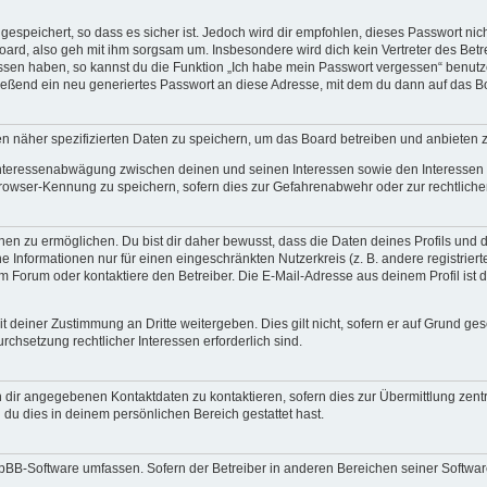
espeichert, so dass es sicher ist. Jedoch wird dir empfohlen, dieses Passwort ni
ard, also geh mit ihm sorgsam um. Insbesondere wird dich kein Vertreter des Betre
essen haben, so kannst du die Funktion „Ich habe mein Passwort vergessen“ benut
ßend ein neu generiertes Passwort an diese Adresse, mit dem du dann auf das Bo
en näher spezifizierten Daten zu speichern, um das Board betreiben und anbieten 
 Interessenabwägung zwischen deinen und seinen Interessen sowie den Interessen D
rowser-Kennung zu speichern, sofern dies zur Gefahrenabwehr oder zur rechtlichen
 zu ermöglichen. Du bist dir daher bewusst, dass die Daten deines Profils und die 
e Informationen nur für einen eingeschränkten Nutzerkreis (z. B. andere registriert
Forum oder kontaktiere den Betreiber. Die E-Mail-Adresse aus deinem Profil ist d
 deiner Zustimmung an Dritte weitergeben. Dies gilt nicht, sofern er auf Grund ge
urchsetzung rechtlicher Interessen erforderlich sind.
 dir angegebenen Kontaktdaten zu kontaktieren, sofern dies zur Übermittlung zentra
 du dies in deinem persönlichen Bereich gestattet hast.
phpBB-Software umfassen. Sofern der Betreiber in anderen Bereichen seiner Softwa