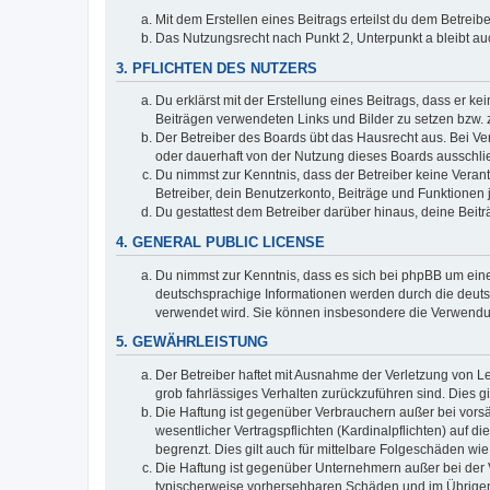
Mit dem Erstellen eines Beitrags erteilst du dem Betrei
Das Nutzungsrecht nach Punkt 2, Unterpunkt a bleibt 
3. PFLICHTEN DES NUTZERS
Du erklärst mit der Erstellung eines Beitrags, dass er ke
Beiträgen verwendeten Links und Bilder zu setzen bzw.
Der Betreiber des Boards übt das Hausrecht aus. Bei V
oder dauerhaft von der Nutzung dieses Boards ausschlie
Du nimmst zur Kenntnis, dass der Betreiber keine Verantw
Betreiber, dein Benutzerkonto, Beiträge und Funktionen 
Du gestattest dem Betreiber darüber hinaus, deine Beit
4. GENERAL PUBLIC LICENSE
Du nimmst zur Kenntnis, dass es sich bei phpBB um eine
deutschsprachige Informationen werden durch die deu
verwendet wird. Sie können insbesondere die Verwendun
5. GEWÄHRLEISTUNG
Der Betreiber haftet mit Ausnahme der Verletzung von Le
grob fahrlässiges Verhalten zurückzuführen sind. Dies 
Die Haftung ist gegenüber Verbrauchern außer bei vors
wesentlicher Vertragspflichten (Kardinalpflichten) auf
begrenzt. Dies gilt auch für mittelbare Folgeschäden 
Die Haftung ist gegenüber Unternehmern außer bei der V
typischerweise vorhersehbaren Schäden und im Übrigen 