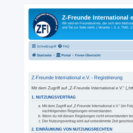
Z-Freunde International e
Wir sind ein Freundeskreis, der sich dem Maßstab 
und Tat zur Seite steht. ( Verantw. i. S. d. TMG: 
Schnellzugriff
FAQ
Startseite
Portal
Foren-Übersicht
Z-Freunde International e.V. - Registrierung
Mit dem Zugriff auf „Z-Freunde International e.V.“ („h
1. NUTZUNGSVERTRAG
Mit dem Zugriff auf „Z-Freunde International e.V.“ (im F
nachfolgenden Regelungen einverstanden.
Wenn du mit diesen Regelungen nicht einverstanden bist,
Der Nutzungsvertrag wird auf unbestimmte Zeit geschlos
2. EINRÄUMUNG VON NUTZUNGSRECHTEN