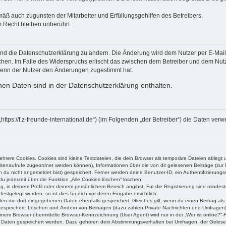
mäß auch zugunsten der Mitarbeiter und Erfüllungsgehilfen des Betreibers.
 Recht bleiben unberührt.
und die Datenschutzerklärung zu ändern. Die Änderung wird dem Nutzer per E-Mail m
chen. Im Falle des Widerspruchs erlischt das zwischen dem Betreiber und dem Nutze
wenn der Nutzer den Änderungen zugestimmt hat.
en Daten sind in der Datenschutzerklärung enthalten.
“ („https://f.z-freunde-international.de“) (im Folgenden „der Betreiber“) die Date
rere Cookies. Cookies sind kleine Textdateien, die dein Browser als temporäre Dateien ablegt 
 Seitenaufrufe zugeordnet werden können), Informationen über die von dir gelesenen Beiträge (zu
n du nicht angemeldet bist) gespeichert. Ferner werden deine Benutzer-ID, ein Authentifizierung
u jederzeit über die Funktion „Alle Cookies löschen“ löschen.
ng, in deinem Profil oder deinem persönlichem Bereich angibst. Für die Registrierung sind mind
stgelegt wurden, so ist dies für dich vor deren Eingabe ersichtlich.
rden die dort eingegebenen Daten ebenfalls gespeichert. Gleiches gilt, wenn du einen Beitrag als
 gespeichert: Löschen und Ändern von Beiträgen (dazu zählen Private Nachrichten und Umfragen)
em Browser übermittelte Browser-Kennzeichnung (User Agent) wird nur in der „Wer ist online?“-F
re Daten gespeichert werden. Dazu gehören dein Abstimmungsverhalten bei Umfragen, der Gelesen