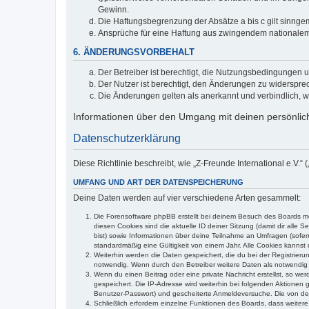
Gewinn.
Die Haftungsbegrenzung der Absätze a bis c gilt sinnge
Ansprüche für eine Haftung aus zwingendem nationalem
6. ÄNDERUNGSVORBEHALT
Der Betreiber ist berechtigt, die Nutzungsbedingungen 
Der Nutzer ist berechtigt, den Änderungen zu widerspre
Die Änderungen gelten als anerkannt und verbindlich, 
Informationen über den Umgang mit deinen persönlich
Datenschutzerklärung
Diese Richtlinie beschreibt, wie „Z-Freunde International e.V.
UMFANG UND ART DER DATENSPEICHERUNG
Deine Daten werden auf vier verschiedene Arten gesammelt:
Die Forensoftware phpBB erstellt bei deinem Besuch des Boards meh
diesen Cookies sind die aktuelle ID deiner Sitzung (damit dir alle
bist) sowie Informationen über deine Teilnahme an Umfragen (sofer
standardmäßig eine Gültigkeit von einem Jahr. Alle Cookies kannst d
Weiterhin werden die Daten gespeichert, die du bei der Registrieru
notwendig. Wenn durch den Betreiber weitere Daten als notwendig fe
Wenn du einen Beitrag oder eine private Nachricht erstellst, so we
gespeichert. Die IP-Adresse wird weiterhin bei folgenden Aktionen
Benutzer-Passwort) und gescheiterte Anmeldeversuche. Die von dein
Schließlich erfordern einzelne Funktionen des Boards, dass weite