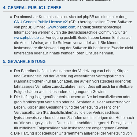
4. GENERAL PUBLIC LICENSE
Du nimmst zur Kenntnis, dass es sich bei phpBB um eine unter der „
GNU General Public License v2
“ (GPL) bereitgestellten Foren-Software
von phpBB Limited (
www.phpbb.com
) handelt; deutschsprachige
Informationen werden durch die deutschsprachige Community unter
www.phpbb.de
zur Verfügung gestellt. Beide haben keinen Einfluss auf
die Art und Weise, wie die Software verwendet wird. Sie können
insbesondere die Verwendung der Software für bestimmte Zwecke nicht
untersagen oder auf Inhalte fremder Foren Einfluss nehmen.
5. GEWÄHRLEISTUNG
Der Betreiber haftet mit Ausnahme der Verletzung von Leben, Körper
und Gesundheit und der Verletzung wesentlicher Vertragspflichten
(Kardinalpflichten) nur für Schäden, die auf ein vorsätzliches oder grob
fahrlässiges Verhalten zurückzuführen sind. Dies gilt auch für mittelbare
Folgeschäden wie insbesondere entgangenen Gewinn.
Die Haftung ist gegenüber Verbrauchern außer bei vorsätzlichem oder
grob fahrlässigem Verhalten oder bei Schäden aus der Verletzung von
Leben, Körper und Gesundheit und der Verletzung wesentlicher
Vertragspflichten (Kardinalpflichten) auf die bei Vertragsschluss
typischerweise vorhersehbaren Schäden und im übrigen der Höhe nach
auf die vertragstypischen Durchschnittsschäden begrenzt. Dies gilt auch
für mittelbare Folgeschäden wie insbesondere entgangenen Gewinn.
Die Haftung ist gegenüber Unternehmern außer bei der Verletzung von