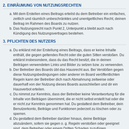
2. EINRÄUMUNG VON NUTZUNGSRECHTEN
Mit dem Erstellen eines Beitrags erteilst du dem Betreiber ein einfaches,
zeitlich und räumlich unbeschränktes und unentgeltliches Recht, deinen
Beitrag im Rahmen des Boards zu nutzen.
Das Nutzungsrecht nach Punkt 2, Unterpunkt a bleibt auch nach
Kündigung des Nutzungsvertrages bestehen.
3. PFLICHTEN DES NUTZERS
Du erklärst mit der Erstellung eines Beitrags, dass er keine Inhalte
enthält, die gegen geltendes Recht oder die guten Sitten verstoßen. Du
erklärst insbesondere, dass du das Recht besitzt, die in deinen
Beiträgen verwendeten Links und Bilder zu setzen bzw. zu verwenden.
Der Betreiber des Boards übt das Hausrecht aus. Bei Verstößen gegen
diese Nutzungsbedingungen oder anderer im Board veröffentlichten
Regeln kann der Betreiber dich nach Abmahnung zeitweise oder
dauerhaft von der Nutzung dieses Boards ausschließen und dir ein
Hausverbot erteilen.
Du nimmst zur Kenntnis, dass der Betreiber keine Verantwortung für die
Inhalte von Beiträgen übernimmt, die er nicht selbst erstellt hat oder die
er nicht zur Kenntnis genommen hat. Du gestattest dem Betreiber, dein
Benutzerkonto, Beiträge und Funktionen jederzeit zu löschen oder zu
sperren.
Du gestattest dem Betreiber darüber hinaus, deine Beiträge
abzuändern, sofern sie gegen o. g. Regeln verstoßen oder geeignet
sind, dem Betreiber oder einem Dritten Schaden zuzufügen.