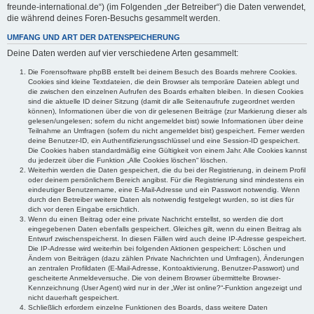
freunde-international.de“) (im Folgenden „der Betreiber“) die Daten verwendet,
die während deines Foren-Besuchs gesammelt werden.
UMFANG UND ART DER DATENSPEICHERUNG
Deine Daten werden auf vier verschiedene Arten gesammelt:
Die Forensoftware phpBB erstellt bei deinem Besuch des Boards mehrere Cookies.
Cookies sind kleine Textdateien, die dein Browser als temporäre Dateien ablegt und
die zwischen den einzelnen Aufrufen des Boards erhalten bleiben. In diesen Cookies
sind die aktuelle ID deiner Sitzung (damit dir alle Seitenaufrufe zugeordnet werden
können), Informationen über die von dir gelesenen Beiträge (zur Markierung dieser als
gelesen/ungelesen; sofern du nicht angemeldet bist) sowie Informationen über deine
Teilnahme an Umfragen (sofern du nicht angemeldet bist) gespeichert. Ferner werden
deine Benutzer-ID, ein Authentifizierungsschlüssel und eine Session-ID gespeichert.
Die Cookies haben standardmäßig eine Gültigkeit von einem Jahr. Alle Cookies kannst
du jederzeit über die Funktion „Alle Cookies löschen“ löschen.
Weiterhin werden die Daten gespeichert, die du bei der Registrierung, in deinem Profil
oder deinem persönlichem Bereich angibst. Für die Registrierung sind mindestens ein
eindeutiger Benutzername, eine E-Mail-Adresse und ein Passwort notwendig. Wenn
durch den Betreiber weitere Daten als notwendig festgelegt wurden, so ist dies für
dich vor deren Eingabe ersichtlich.
Wenn du einen Beitrag oder eine private Nachricht erstellst, so werden die dort
eingegebenen Daten ebenfalls gespeichert. Gleiches gilt, wenn du einen Beitrag als
Entwurf zwischenspeicherst. In diesen Fällen wird auch deine IP-Adresse gespeichert.
Die IP-Adresse wird weiterhin bei folgenden Aktionen gespeichert: Löschen und
Ändern von Beiträgen (dazu zählen Private Nachrichten und Umfragen), Änderungen
an zentralen Profildaten (E-Mail-Adresse, Kontoaktivierung, Benutzer-Passwort) und
gescheiterte Anmeldeversuche. Die von deinem Browser übermittelte Browser-
Kennzeichnung (User Agent) wird nur in der „Wer ist online?“-Funktion angezeigt und
nicht dauerhaft gespeichert.
Schließlich erfordern einzelne Funktionen des Boards, dass weitere Daten