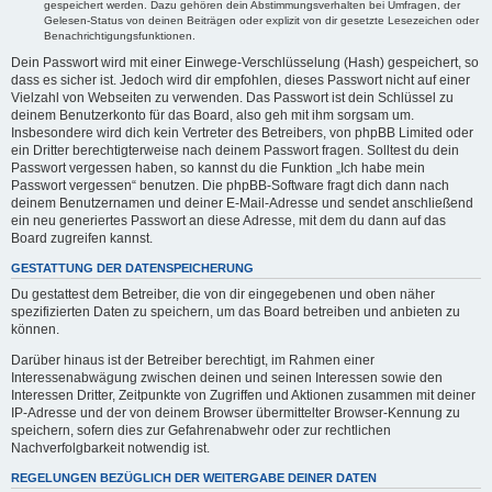
gespeichert werden. Dazu gehören dein Abstimmungsverhalten bei Umfragen, der
Gelesen-Status von deinen Beiträgen oder explizit von dir gesetzte Lesezeichen oder
Benachrichtigungsfunktionen.
Dein Passwort wird mit einer Einwege-Verschlüsselung (Hash) gespeichert, so
dass es sicher ist. Jedoch wird dir empfohlen, dieses Passwort nicht auf einer
Vielzahl von Webseiten zu verwenden. Das Passwort ist dein Schlüssel zu
deinem Benutzerkonto für das Board, also geh mit ihm sorgsam um.
Insbesondere wird dich kein Vertreter des Betreibers, von phpBB Limited oder
ein Dritter berechtigterweise nach deinem Passwort fragen. Solltest du dein
Passwort vergessen haben, so kannst du die Funktion „Ich habe mein
Passwort vergessen“ benutzen. Die phpBB-Software fragt dich dann nach
deinem Benutzernamen und deiner E-Mail-Adresse und sendet anschließend
ein neu generiertes Passwort an diese Adresse, mit dem du dann auf das
Board zugreifen kannst.
GESTATTUNG DER DATENSPEICHERUNG
Du gestattest dem Betreiber, die von dir eingegebenen und oben näher
spezifizierten Daten zu speichern, um das Board betreiben und anbieten zu
können.
Darüber hinaus ist der Betreiber berechtigt, im Rahmen einer
Interessenabwägung zwischen deinen und seinen Interessen sowie den
Interessen Dritter, Zeitpunkte von Zugriffen und Aktionen zusammen mit deiner
IP-Adresse und der von deinem Browser übermittelter Browser-Kennung zu
speichern, sofern dies zur Gefahrenabwehr oder zur rechtlichen
Nachverfolgbarkeit notwendig ist.
REGELUNGEN BEZÜGLICH DER WEITERGABE DEINER DATEN