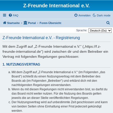
Z-Freunde International e.V.
FAQ
Anmelden
Dark mode
S
Startseite
Portal
Foren-Übersicht
u
Sprache:
c
Z-Freunde International e.V. - Registrierung
h
Mit dem Zugriff auf „Z-Freunde International e.V.“ („https://f.z-
e
freunde-international.de“) wird zwischen dir und dem Betreiber ein
Vertrag mit folgenden Regelungen geschlossen:
1. NUTZUNGSVERTRAG
Mit dem Zugriff auf „Z-Freunde International e.V.“ (im Folgenden „das
Board“) schließt du einen Nutzungsvertrag mit dem Betreiber des
Boards ab (im Folgenden „Betreiber“) und erklärst dich mit den
nachfolgenden Regelungen einverstanden.
Wenn du mit diesen Regelungen nicht einverstanden bist, so darfst du
das Board nicht weiter nutzen. Für die Nutzung des Boards gelten
jeweils die an dieser Stelle veröffentlichten Regelungen.
Der Nutzungsvertrag wird auf unbestimmte Zeit geschlossen und kann
von beiden Seiten ohne Einhaltung einer Frist jederzeit gekündigt
werden.