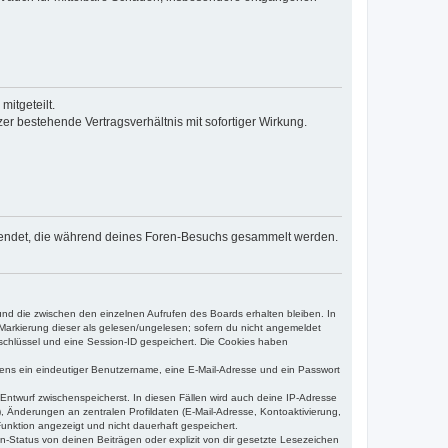
itgeteilt.
r bestehende Vertragsverhältnis mit sofortiger Wirkung.
n verwendet, die während deines Foren-Besuchs gesammelt werden.
und die zwischen den einzelnen Aufrufen des Boards erhalten bleiben. In
r Markierung dieser als gelesen/ungelesen; sofern du nicht angemeldet
sschlüssel und eine Session-ID gespeichert. Die Cookies haben
estens ein eindeutiger Benutzername, eine E-Mail-Adresse und ein Passwort
 Entwurf zwischenspeicherst. In diesen Fällen wird auch deine IP-Adresse
, Änderungen an zentralen Profildaten (E-Mail-Adresse, Kontoaktivierung,
unktion angezeigt und nicht dauerhaft gespeichert.
-Status von deinen Beiträgen oder explizit von dir gesetzte Lesezeichen