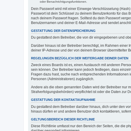
oder Benachrichtigungsfunktionen.
Dein Passwort wird mit einer Einwege-Verschlüsselung (Hash) g
Passwort ist dein Schlüssel zu deinem Benutzerkonto für das Bo
nach deinem Passwort fragen. Solltest du dein Passwort verg
Benutzernamen und deiner E-Mail-Adresse und sendet anschlie
GESTATTUNG DER DATENSPEICHERUNG
Du gestattest dem Betreiber, die von dir eingegebenen und ob
Darüber hinaus ist der Betreiber berechtigt, im Rahmen einer
deiner IP-Adresse und der von deinem Browser übermittelter B
REGELUNGEN BEZÜGLICH DER WEITERGABE DEINER DATEN
Zweck eines Boards ist es, einen Austausch mit anderen Personen
sein können. Der Betreiber kann jedoch festlegen, dass einzeln
Fragen dazu hast, suche nach entsprechenden Informationen im 
Personen (Administratoren) zugänglich.
Andere als die oben genannten Daten wird der Betreiber nur mit
Strafverfolgungsbehörden) verpflichtet ist oder die Daten zur D
GESTATTUNG DER KONTAKTAUFNAHME
Du gestattest dem Betreiber darüber hinaus, dich unter den von
hinaus dürfen er und andere Benutzer dich kontaktieren, sofern
GELTUNGSBEREICH DIESER RICHTLINIE
Diese Richtlinie umfasst nur den Bereich der Seiten, die die 
darüber gesondert informieren.