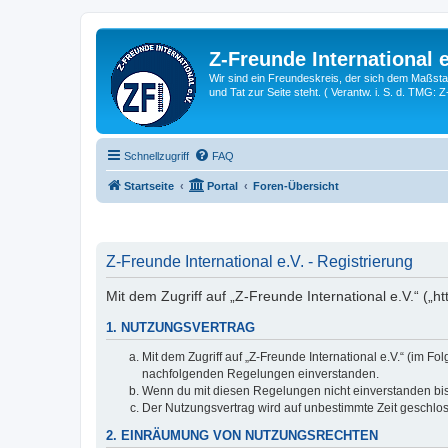
Z-Freunde International e
Wir sind ein Freundeskreis, der sich dem Maßstab 
und Tat zur Seite steht. ( Verantw. i. S. d. TMG: 
Schnellzugriff
FAQ
Startseite
Portal
Foren-Übersicht
Z-Freunde International e.V. - Registrierung
Mit dem Zugriff auf „Z-Freunde International e.V.“ („h
1. NUTZUNGSVERTRAG
Mit dem Zugriff auf „Z-Freunde International e.V.“ (im F
nachfolgenden Regelungen einverstanden.
Wenn du mit diesen Regelungen nicht einverstanden bist,
Der Nutzungsvertrag wird auf unbestimmte Zeit geschlos
2. EINRÄUMUNG VON NUTZUNGSRECHTEN