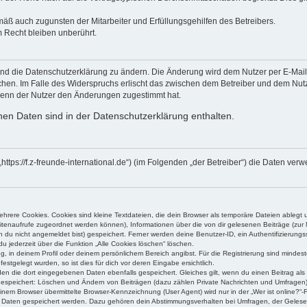
mäß auch zugunsten der Mitarbeiter und Erfüllungsgehilfen des Betreibers.
 Recht bleiben unberührt.
und die Datenschutzerklärung zu ändern. Die Änderung wird dem Nutzer per E-Mail m
chen. Im Falle des Widerspruchs erlischt das zwischen dem Betreiber und dem Nutze
wenn der Nutzer den Änderungen zugestimmt hat.
en Daten sind in der Datenschutzerklärung enthalten.
“ („https://f.z-freunde-international.de“) (im Folgenden „der Betreiber“) die Date
rere Cookies. Cookies sind kleine Textdateien, die dein Browser als temporäre Dateien ablegt 
 Seitenaufrufe zugeordnet werden können), Informationen über die von dir gelesenen Beiträge (zu
n du nicht angemeldet bist) gespeichert. Ferner werden deine Benutzer-ID, ein Authentifizierung
u jederzeit über die Funktion „Alle Cookies löschen“ löschen.
ng, in deinem Profil oder deinem persönlichem Bereich angibst. Für die Registrierung sind mind
stgelegt wurden, so ist dies für dich vor deren Eingabe ersichtlich.
rden die dort eingegebenen Daten ebenfalls gespeichert. Gleiches gilt, wenn du einen Beitrag als
 gespeichert: Löschen und Ändern von Beiträgen (dazu zählen Private Nachrichten und Umfragen)
em Browser übermittelte Browser-Kennzeichnung (User Agent) wird nur in der „Wer ist online?“-F
re Daten gespeichert werden. Dazu gehören dein Abstimmungsverhalten bei Umfragen, der Gelesen