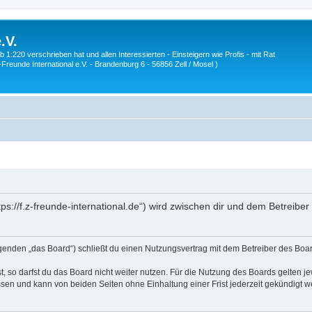
.V.
1:220 verschrieben hat und allen Interessierten - Einsteigern wie Profis - mit Rat
Z-Freunde International e.V. - Brandenburg 6 - 56856 Zell / Mosel )
ttps://f.z-freunde-international.de“) wird zwischen dir und dem Betreib
olgenden „das Board“) schließt du einen Nutzungsvertrag mit dem Betreiber des Boar
 so darfst du das Board nicht weiter nutzen. Für die Nutzung des Boards gelten jew
sen und kann von beiden Seiten ohne Einhaltung einer Frist jederzeit gekündigt w