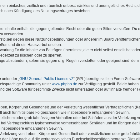
ber ein einfaches, zeitlich und räumlich unbeschränktes und unentgeltliches Recht
auch nach Kündigung des Nutzungsvertrages bestehen.
ine Inhalte enthält, die gegen geltendes Recht oder die guten Sitten verstoßen. Du 
 zu verwenden.
erstößen gegen diese Nutzungsbedingungen oder anderer im Board veröffentlichte
ßen und dir ein Hausverbot erteilen.
ortung für die Inhalte von Beiträgen übernimmt, die er nicht selbst erstellt hat od
jederzeit zu löschen oder zu sperren.
räge abzuändern, sofern sie gegen o. g. Regeln verstoßen oder geeignet sind, dem
 unter der „
GNU General Public License v2
“ (GPL) bereitgestellten Foren-Softwar
tschsprachige Community unter
www.phpbb.de
zur Verfügung gestellt. Beide haben 
g der Software für bestimmte Zwecke nicht untersagen oder auf Inhalte fremder F
ben, Körper und Gesundheit und der Verletzung wesentlicher Vertragspflichten (Kard
gilt auch für mittelbare Folgeschäden wie insbesondere entgangenen Gewinn.
ätzlichem oder grob fahrlässigem Verhalten oder bei Schäden aus der Verletzung 
 die bei Vertragsschluss typischerweise vorhersehbaren Schäden und im übrigen de
wie insbesondere entgangenen Gewinn.
erletzung von Leben, Körper und Gesundheit oder vorsätzlichem oder grob fahrläs
der Höhe nach auf die vertragstypischen Durchschnittsschäden begrenzt. Dies gi