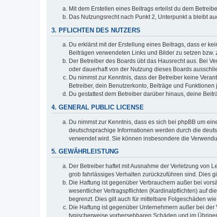
Mit dem Erstellen eines Beitrags erteilst du dem Betrei
Das Nutzungsrecht nach Punkt 2, Unterpunkt a bleibt 
3. PFLICHTEN DES NUTZERS
Du erklärst mit der Erstellung eines Beitrags, dass er ke
Beiträgen verwendeten Links und Bilder zu setzen bzw.
Der Betreiber des Boards übt das Hausrecht aus. Bei V
oder dauerhaft von der Nutzung dieses Boards ausschlie
Du nimmst zur Kenntnis, dass der Betreiber keine Verantw
Betreiber, dein Benutzerkonto, Beiträge und Funktionen 
Du gestattest dem Betreiber darüber hinaus, deine Beit
4. GENERAL PUBLIC LICENSE
Du nimmst zur Kenntnis, dass es sich bei phpBB um eine
deutschsprachige Informationen werden durch die deu
verwendet wird. Sie können insbesondere die Verwendun
5. GEWÄHRLEISTUNG
Der Betreiber haftet mit Ausnahme der Verletzung von Le
grob fahrlässiges Verhalten zurückzuführen sind. Dies 
Die Haftung ist gegenüber Verbrauchern außer bei vors
wesentlicher Vertragspflichten (Kardinalpflichten) auf
begrenzt. Dies gilt auch für mittelbare Folgeschäden 
Die Haftung ist gegenüber Unternehmern außer bei der V
typischerweise vorhersehbaren Schäden und im Übrigen 