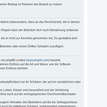
, deinen Beitrag im Rahmen des Boards zu nutzen.
erklärst insbesondere, dass du das Recht besitzt, die in deinen
n Regeln kann der Betreiber dich nach Abmahnung zeitweise
er die er nicht zur Kenntnis genommen hat. Du gestattest dem
 Betreiber oder einem Dritten Schaden zuzufügen.
e von phpBB Limited (
www.phpbb.com
) handelt;
keinen Einfluss auf die Art und Weise, wie die Software
oren Einfluss nehmen.
inalpflichten) nur für Schäden, die auf ein vorsätzliches oder
von Leben, Körper und Gesundheit und der Verletzung
r Höhe nach auf die vertragstypischen Durchschnittsschäden
sigem Verhalten des Betreibers auf die bei Vertragsschluss
lt auch für mittelbare Schäden, insbesondere entgangenen