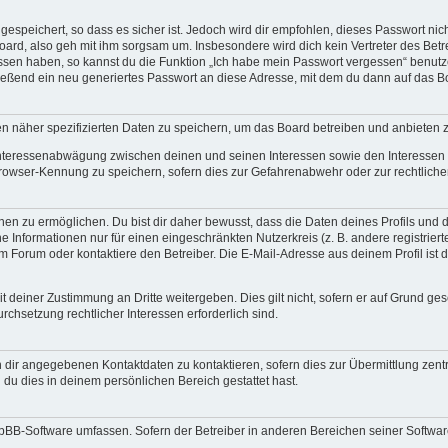
espeichert, so dass es sicher ist. Jedoch wird dir empfohlen, dieses Passwort ni
ard, also geh mit ihm sorgsam um. Insbesondere wird dich kein Vertreter des Betre
essen haben, so kannst du die Funktion „Ich habe mein Passwort vergessen“ benut
ßend ein neu generiertes Passwort an diese Adresse, mit dem du dann auf das Bo
en näher spezifizierten Daten zu speichern, um das Board betreiben und anbieten 
 Interessenabwägung zwischen deinen und seinen Interessen sowie den Interessen D
rowser-Kennung zu speichern, sofern dies zur Gefahrenabwehr oder zur rechtlichen
 zu ermöglichen. Du bist dir daher bewusst, dass die Daten deines Profils und die 
e Informationen nur für einen eingeschränkten Nutzerkreis (z. B. andere registriert
Forum oder kontaktiere den Betreiber. Die E-Mail-Adresse aus deinem Profil ist d
 deiner Zustimmung an Dritte weitergeben. Dies gilt nicht, sofern er auf Grund ge
urchsetzung rechtlicher Interessen erforderlich sind.
 dir angegebenen Kontaktdaten zu kontaktieren, sofern dies zur Übermittlung zentra
 du dies in deinem persönlichen Bereich gestattet hast.
phpBB-Software umfassen. Sofern der Betreiber in anderen Bereichen seiner Softwa