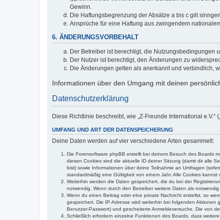
Gewinn.
Die Haftungsbegrenzung der Absätze a bis c gilt sinnge
Ansprüche für eine Haftung aus zwingendem nationalem
6. ÄNDERUNGSVORBEHALT
Der Betreiber ist berechtigt, die Nutzungsbedingungen 
Der Nutzer ist berechtigt, den Änderungen zu widerspre
Die Änderungen gelten als anerkannt und verbindlich, 
Informationen über den Umgang mit deinen persönlich
Datenschutzerklärung
Diese Richtlinie beschreibt, wie „Z-Freunde International e.V.
UMFANG UND ART DER DATENSPEICHERUNG
Deine Daten werden auf vier verschiedene Arten gesammelt:
Die Forensoftware phpBB erstellt bei deinem Besuch des Boards meh
diesen Cookies sind die aktuelle ID deiner Sitzung (damit dir alle
bist) sowie Informationen über deine Teilnahme an Umfragen (sofer
standardmäßig eine Gültigkeit von einem Jahr. Alle Cookies kannst d
Weiterhin werden die Daten gespeichert, die du bei der Registrieru
notwendig. Wenn durch den Betreiber weitere Daten als notwendig fe
Wenn du einen Beitrag oder eine private Nachricht erstellst, so we
gespeichert. Die IP-Adresse wird weiterhin bei folgenden Aktionen
Benutzer-Passwort) und gescheiterte Anmeldeversuche. Die von dein
Schließlich erfordern einzelne Funktionen des Boards, dass weite