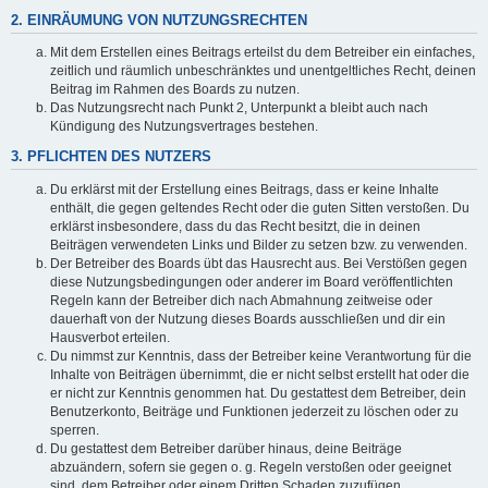
2. EINRÄUMUNG VON NUTZUNGSRECHTEN
Mit dem Erstellen eines Beitrags erteilst du dem Betreiber ein einfaches,
zeitlich und räumlich unbeschränktes und unentgeltliches Recht, deinen
Beitrag im Rahmen des Boards zu nutzen.
Das Nutzungsrecht nach Punkt 2, Unterpunkt a bleibt auch nach
Kündigung des Nutzungsvertrages bestehen.
3. PFLICHTEN DES NUTZERS
Du erklärst mit der Erstellung eines Beitrags, dass er keine Inhalte
enthält, die gegen geltendes Recht oder die guten Sitten verstoßen. Du
erklärst insbesondere, dass du das Recht besitzt, die in deinen
Beiträgen verwendeten Links und Bilder zu setzen bzw. zu verwenden.
Der Betreiber des Boards übt das Hausrecht aus. Bei Verstößen gegen
diese Nutzungsbedingungen oder anderer im Board veröffentlichten
Regeln kann der Betreiber dich nach Abmahnung zeitweise oder
dauerhaft von der Nutzung dieses Boards ausschließen und dir ein
Hausverbot erteilen.
Du nimmst zur Kenntnis, dass der Betreiber keine Verantwortung für die
Inhalte von Beiträgen übernimmt, die er nicht selbst erstellt hat oder die
er nicht zur Kenntnis genommen hat. Du gestattest dem Betreiber, dein
Benutzerkonto, Beiträge und Funktionen jederzeit zu löschen oder zu
sperren.
Du gestattest dem Betreiber darüber hinaus, deine Beiträge
abzuändern, sofern sie gegen o. g. Regeln verstoßen oder geeignet
sind, dem Betreiber oder einem Dritten Schaden zuzufügen.