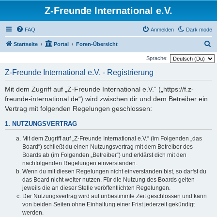
Z-Freunde International e.V.
FAQ
Anmelden
Dark mode
S
Startseite
Portal
Foren-Übersicht
u
Sprache:
c
Z-Freunde International e.V. - Registrierung
h
Mit dem Zugriff auf „Z-Freunde International e.V.“ („https://f.z-
e
freunde-international.de“) wird zwischen dir und dem Betreiber ein
Vertrag mit folgenden Regelungen geschlossen:
1. NUTZUNGSVERTRAG
Mit dem Zugriff auf „Z-Freunde International e.V.“ (im Folgenden „das
Board“) schließt du einen Nutzungsvertrag mit dem Betreiber des
Boards ab (im Folgenden „Betreiber“) und erklärst dich mit den
nachfolgenden Regelungen einverstanden.
Wenn du mit diesen Regelungen nicht einverstanden bist, so darfst du
das Board nicht weiter nutzen. Für die Nutzung des Boards gelten
jeweils die an dieser Stelle veröffentlichten Regelungen.
Der Nutzungsvertrag wird auf unbestimmte Zeit geschlossen und kann
von beiden Seiten ohne Einhaltung einer Frist jederzeit gekündigt
werden.