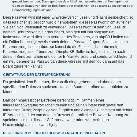
gespeichert werden. Dazu gehören dein Abstimmungsverhalten bei Umfragen, der
Gelesen-Status von deinen Beiträgen oder explizit von dir gesetzte Lesezeichen oder
Benachrichtigungsfunktionen.
Dein Passwort wird mit einer Einwege-Verschlüsselung (Hash) gespeichert, so
dass es sicher ist. Jedoch wird dir empfohlen, dieses Passwort nicht auf einer
Vielzahl von Webseiten zu verwenden. Das Passwort ist dein Schlüssel zu
deinem Benutzerkonto für das Board, also geh mit ihm sorgsam um.
Insbesondere wird dich kein Vertreter des Betreibers, von phpBB Limited oder
ein Dritter berechtigterweise nach deinem Passwort fragen. Solltest du dein
Passwort vergessen haben, so kannst du die Funktion „Ich habe mein
Passwort vergessen“ benutzen. Die phpBB-Software fragt dich dann nach
deinem Benutzernamen und deiner E-Mail-Adresse und sendet anschließend
ein neu generiertes Passwort an diese Adresse, mit dem du dann auf das
Board zugreifen kannst.
GESTATTUNG DER DATENSPEICHERUNG
Du gestattest dem Betreiber, die von dir eingegebenen und oben näher
spezifizierten Daten zu speichern, um das Board betreiben und anbieten zu
können.
Darüber hinaus ist der Betreiber berechtigt, im Rahmen einer
Interessenabwägung zwischen deinen und seinen Interessen sowie den
Interessen Dritter, Zeitpunkte von Zugriffen und Aktionen zusammen mit deiner
IP-Adresse und der von deinem Browser übermittelter Browser-Kennung zu
speichern, sofern dies zur Gefahrenabwehr oder zur rechtlichen
Nachverfolgbarkeit notwendig ist.
REGELUNGEN BEZÜGLICH DER WEITERGABE DEINER DATEN