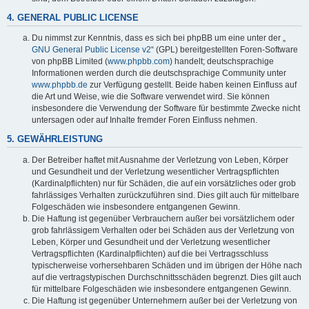
4. GENERAL PUBLIC LICENSE
Du nimmst zur Kenntnis, dass es sich bei phpBB um eine unter der „
GNU General Public License v2
“ (GPL) bereitgestellten Foren-Software
von phpBB Limited (
www.phpbb.com
) handelt; deutschsprachige
Informationen werden durch die deutschsprachige Community unter
www.phpbb.de
zur Verfügung gestellt. Beide haben keinen Einfluss auf
die Art und Weise, wie die Software verwendet wird. Sie können
insbesondere die Verwendung der Software für bestimmte Zwecke nicht
untersagen oder auf Inhalte fremder Foren Einfluss nehmen.
5. GEWÄHRLEISTUNG
Der Betreiber haftet mit Ausnahme der Verletzung von Leben, Körper
und Gesundheit und der Verletzung wesentlicher Vertragspflichten
(Kardinalpflichten) nur für Schäden, die auf ein vorsätzliches oder grob
fahrlässiges Verhalten zurückzuführen sind. Dies gilt auch für mittelbare
Folgeschäden wie insbesondere entgangenen Gewinn.
Die Haftung ist gegenüber Verbrauchern außer bei vorsätzlichem oder
grob fahrlässigem Verhalten oder bei Schäden aus der Verletzung von
Leben, Körper und Gesundheit und der Verletzung wesentlicher
Vertragspflichten (Kardinalpflichten) auf die bei Vertragsschluss
typischerweise vorhersehbaren Schäden und im übrigen der Höhe nach
auf die vertragstypischen Durchschnittsschäden begrenzt. Dies gilt auch
für mittelbare Folgeschäden wie insbesondere entgangenen Gewinn.
Die Haftung ist gegenüber Unternehmern außer bei der Verletzung von