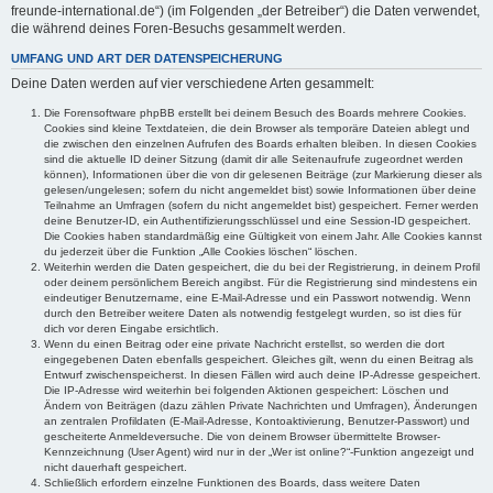
freunde-international.de“) (im Folgenden „der Betreiber“) die Daten verwendet,
die während deines Foren-Besuchs gesammelt werden.
UMFANG UND ART DER DATENSPEICHERUNG
Deine Daten werden auf vier verschiedene Arten gesammelt:
Die Forensoftware phpBB erstellt bei deinem Besuch des Boards mehrere Cookies.
Cookies sind kleine Textdateien, die dein Browser als temporäre Dateien ablegt und
die zwischen den einzelnen Aufrufen des Boards erhalten bleiben. In diesen Cookies
sind die aktuelle ID deiner Sitzung (damit dir alle Seitenaufrufe zugeordnet werden
können), Informationen über die von dir gelesenen Beiträge (zur Markierung dieser als
gelesen/ungelesen; sofern du nicht angemeldet bist) sowie Informationen über deine
Teilnahme an Umfragen (sofern du nicht angemeldet bist) gespeichert. Ferner werden
deine Benutzer-ID, ein Authentifizierungsschlüssel und eine Session-ID gespeichert.
Die Cookies haben standardmäßig eine Gültigkeit von einem Jahr. Alle Cookies kannst
du jederzeit über die Funktion „Alle Cookies löschen“ löschen.
Weiterhin werden die Daten gespeichert, die du bei der Registrierung, in deinem Profil
oder deinem persönlichem Bereich angibst. Für die Registrierung sind mindestens ein
eindeutiger Benutzername, eine E-Mail-Adresse und ein Passwort notwendig. Wenn
durch den Betreiber weitere Daten als notwendig festgelegt wurden, so ist dies für
dich vor deren Eingabe ersichtlich.
Wenn du einen Beitrag oder eine private Nachricht erstellst, so werden die dort
eingegebenen Daten ebenfalls gespeichert. Gleiches gilt, wenn du einen Beitrag als
Entwurf zwischenspeicherst. In diesen Fällen wird auch deine IP-Adresse gespeichert.
Die IP-Adresse wird weiterhin bei folgenden Aktionen gespeichert: Löschen und
Ändern von Beiträgen (dazu zählen Private Nachrichten und Umfragen), Änderungen
an zentralen Profildaten (E-Mail-Adresse, Kontoaktivierung, Benutzer-Passwort) und
gescheiterte Anmeldeversuche. Die von deinem Browser übermittelte Browser-
Kennzeichnung (User Agent) wird nur in der „Wer ist online?“-Funktion angezeigt und
nicht dauerhaft gespeichert.
Schließlich erfordern einzelne Funktionen des Boards, dass weitere Daten