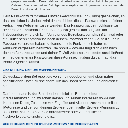
gespeichert werden. Dazu gehören dein Abstimmungsverhalten bei Umfragen, der
Gelesen-Status von deinen Beiträgen oder explizit von dir gesetzte Lesezeichen oder
Benachrichtigungsfunktionen.
Dein Passwort wird mit einer Einwege-Verschlüsselung (Hash) gespeichert, so
dass es sicher ist. Jedoch wird dir empfohlen, dieses Passwort nicht auf einer
Vielzahl von Webseiten zu verwenden. Das Passwort ist dein Schlüssel zu
deinem Benutzerkonto für das Board, also geh mit ihm sorgsam um.
Insbesondere wird dich kein Vertreter des Betreibers, von phpBB Limited oder
ein Dritter berechtigterweise nach deinem Passwort fragen. Solltest du dein
Passwort vergessen haben, so kannst du die Funktion „Ich habe mein
Passwort vergessen“ benutzen. Die phpBB-Software fragt dich dann nach
deinem Benutzernamen und deiner E-Mail-Adresse und sendet anschließend
ein neu generiertes Passwort an diese Adresse, mit dem du dann auf das
Board zugreifen kannst.
GESTATTUNG DER DATENSPEICHERUNG
Du gestattest dem Betreiber, die von dir eingegebenen und oben näher
spezifizierten Daten zu speichern, um das Board betreiben und anbieten zu
können.
Darüber hinaus ist der Betreiber berechtigt, im Rahmen einer
Interessenabwägung zwischen deinen und seinen Interessen sowie den
Interessen Dritter, Zeitpunkte von Zugriffen und Aktionen zusammen mit deiner
IP-Adresse und der von deinem Browser übermittelter Browser-Kennung zu
speichern, sofern dies zur Gefahrenabwehr oder zur rechtlichen
Nachverfolgbarkeit notwendig ist.
REGELUNGEN BEZÜGLICH DER WEITERGABE DEINER DATEN