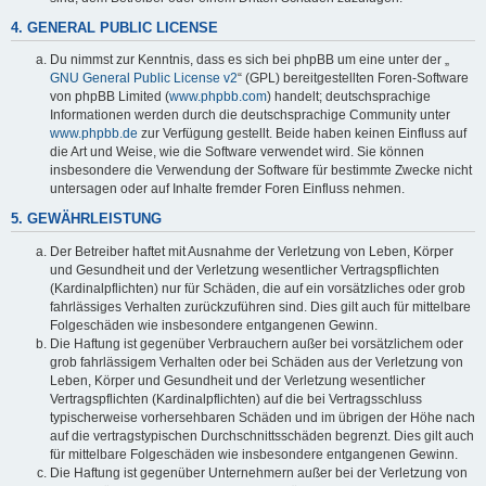
4. GENERAL PUBLIC LICENSE
Du nimmst zur Kenntnis, dass es sich bei phpBB um eine unter der „
GNU General Public License v2
“ (GPL) bereitgestellten Foren-Software
von phpBB Limited (
www.phpbb.com
) handelt; deutschsprachige
Informationen werden durch die deutschsprachige Community unter
www.phpbb.de
zur Verfügung gestellt. Beide haben keinen Einfluss auf
die Art und Weise, wie die Software verwendet wird. Sie können
insbesondere die Verwendung der Software für bestimmte Zwecke nicht
untersagen oder auf Inhalte fremder Foren Einfluss nehmen.
5. GEWÄHRLEISTUNG
Der Betreiber haftet mit Ausnahme der Verletzung von Leben, Körper
und Gesundheit und der Verletzung wesentlicher Vertragspflichten
(Kardinalpflichten) nur für Schäden, die auf ein vorsätzliches oder grob
fahrlässiges Verhalten zurückzuführen sind. Dies gilt auch für mittelbare
Folgeschäden wie insbesondere entgangenen Gewinn.
Die Haftung ist gegenüber Verbrauchern außer bei vorsätzlichem oder
grob fahrlässigem Verhalten oder bei Schäden aus der Verletzung von
Leben, Körper und Gesundheit und der Verletzung wesentlicher
Vertragspflichten (Kardinalpflichten) auf die bei Vertragsschluss
typischerweise vorhersehbaren Schäden und im übrigen der Höhe nach
auf die vertragstypischen Durchschnittsschäden begrenzt. Dies gilt auch
für mittelbare Folgeschäden wie insbesondere entgangenen Gewinn.
Die Haftung ist gegenüber Unternehmern außer bei der Verletzung von