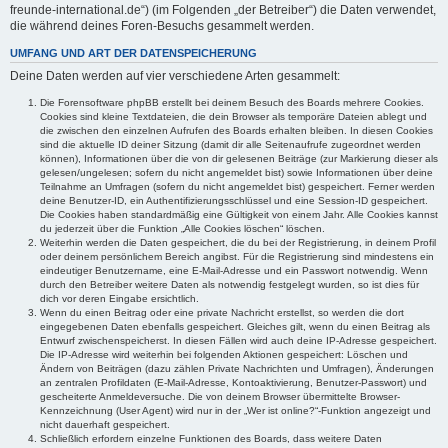
freunde-international.de“) (im Folgenden „der Betreiber“) die Daten verwendet,
die während deines Foren-Besuchs gesammelt werden.
UMFANG UND ART DER DATENSPEICHERUNG
Deine Daten werden auf vier verschiedene Arten gesammelt:
Die Forensoftware phpBB erstellt bei deinem Besuch des Boards mehrere Cookies.
Cookies sind kleine Textdateien, die dein Browser als temporäre Dateien ablegt und
die zwischen den einzelnen Aufrufen des Boards erhalten bleiben. In diesen Cookies
sind die aktuelle ID deiner Sitzung (damit dir alle Seitenaufrufe zugeordnet werden
können), Informationen über die von dir gelesenen Beiträge (zur Markierung dieser als
gelesen/ungelesen; sofern du nicht angemeldet bist) sowie Informationen über deine
Teilnahme an Umfragen (sofern du nicht angemeldet bist) gespeichert. Ferner werden
deine Benutzer-ID, ein Authentifizierungsschlüssel und eine Session-ID gespeichert.
Die Cookies haben standardmäßig eine Gültigkeit von einem Jahr. Alle Cookies kannst
du jederzeit über die Funktion „Alle Cookies löschen“ löschen.
Weiterhin werden die Daten gespeichert, die du bei der Registrierung, in deinem Profil
oder deinem persönlichem Bereich angibst. Für die Registrierung sind mindestens ein
eindeutiger Benutzername, eine E-Mail-Adresse und ein Passwort notwendig. Wenn
durch den Betreiber weitere Daten als notwendig festgelegt wurden, so ist dies für
dich vor deren Eingabe ersichtlich.
Wenn du einen Beitrag oder eine private Nachricht erstellst, so werden die dort
eingegebenen Daten ebenfalls gespeichert. Gleiches gilt, wenn du einen Beitrag als
Entwurf zwischenspeicherst. In diesen Fällen wird auch deine IP-Adresse gespeichert.
Die IP-Adresse wird weiterhin bei folgenden Aktionen gespeichert: Löschen und
Ändern von Beiträgen (dazu zählen Private Nachrichten und Umfragen), Änderungen
an zentralen Profildaten (E-Mail-Adresse, Kontoaktivierung, Benutzer-Passwort) und
gescheiterte Anmeldeversuche. Die von deinem Browser übermittelte Browser-
Kennzeichnung (User Agent) wird nur in der „Wer ist online?“-Funktion angezeigt und
nicht dauerhaft gespeichert.
Schließlich erfordern einzelne Funktionen des Boards, dass weitere Daten