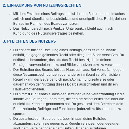
2. EINRÄUMUNG VON NUTZUNGSRECHTEN
Mit dem Erstellen eines Beitrags erteilst du dem Betreiber ein einfaches,
zeitlich und räumlich unbeschränktes und unentgeltliches Recht, deinen
Beitrag im Rahmen des Boards zu nutzen.
Das Nutzungsrecht nach Punkt 2, Unterpunkt a bleibt auch nach
Kündigung des Nutzungsvertrages bestehen.
3. PFLICHTEN DES NUTZERS
Du erklärst mit der Erstellung eines Beitrags, dass er keine Inhalte
enthält, die gegen geltendes Recht oder die guten Sitten verstoßen. Du
erklärst insbesondere, dass du das Recht besitzt, die in deinen
Beiträgen verwendeten Links und Bilder zu setzen bzw. zu verwenden.
Der Betreiber des Boards übt das Hausrecht aus. Bei Verstößen gegen
diese Nutzungsbedingungen oder anderer im Board veröffentlichten
Regeln kann der Betreiber dich nach Abmahnung zeitweise oder
dauerhaft von der Nutzung dieses Boards ausschließen und dir ein
Hausverbot erteilen.
Du nimmst zur Kenntnis, dass der Betreiber keine Verantwortung für die
Inhalte von Beiträgen übernimmt, die er nicht selbst erstellt hat oder die
er nicht zur Kenntnis genommen hat. Du gestattest dem Betreiber, dein
Benutzerkonto, Beiträge und Funktionen jederzeit zu löschen oder zu
sperren.
Du gestattest dem Betreiber darüber hinaus, deine Beiträge
abzuändern, sofern sie gegen o. g. Regeln verstoßen oder geeignet
sind, dem Betreiber oder einem Dritten Schaden zuzufügen.