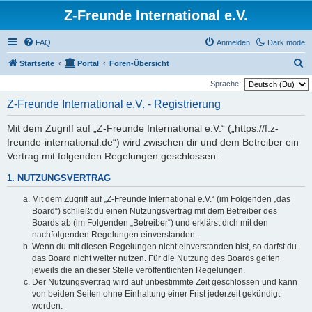
Z-Freunde International e.V.
FAQ
Anmelden
Dark mode
S
Startseite
Portal
Foren-Übersicht
u
Sprache:
c
Z-Freunde International e.V. - Registrierung
h
Mit dem Zugriff auf „Z-Freunde International e.V.“ („https://f.z-
e
freunde-international.de“) wird zwischen dir und dem Betreiber ein
Vertrag mit folgenden Regelungen geschlossen:
1. NUTZUNGSVERTRAG
Mit dem Zugriff auf „Z-Freunde International e.V.“ (im Folgenden „das
Board“) schließt du einen Nutzungsvertrag mit dem Betreiber des
Boards ab (im Folgenden „Betreiber“) und erklärst dich mit den
nachfolgenden Regelungen einverstanden.
Wenn du mit diesen Regelungen nicht einverstanden bist, so darfst du
das Board nicht weiter nutzen. Für die Nutzung des Boards gelten
jeweils die an dieser Stelle veröffentlichten Regelungen.
Der Nutzungsvertrag wird auf unbestimmte Zeit geschlossen und kann
von beiden Seiten ohne Einhaltung einer Frist jederzeit gekündigt
werden.