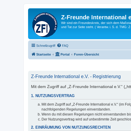
Z-Freunde International e
Wir sind ein Freundeskreis, der sich dem Maßstab 
und Tat zur Seite steht. ( Verantw. i. S. d. TMG: 
Schnellzugriff
FAQ
Startseite
Portal
Foren-Übersicht
Z-Freunde International e.V. - Registrierung
Mit dem Zugriff auf „Z-Freunde International e.V.“ („h
1. NUTZUNGSVERTRAG
Mit dem Zugriff auf „Z-Freunde International e.V.“ (im F
nachfolgenden Regelungen einverstanden.
Wenn du mit diesen Regelungen nicht einverstanden bist,
Der Nutzungsvertrag wird auf unbestimmte Zeit geschlos
2. EINRÄUMUNG VON NUTZUNGSRECHTEN