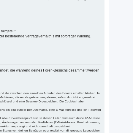
itgeteilt.
r bestehende Vertragsverhältnis mit sofortiger Wirkung.
n verwendet, die während deines Foren-Besuchs gesammelt werden.
und die zwischen den einzelnen Aufrufen des Boards erhalten bleiben. In
r Markierung dieser als gelesen/ungelesen; sofern du nicht angemeldet
sschlüssel und eine Session-ID gespeichert. Die Cookies haben
estens ein eindeutiger Benutzername, eine E-Mail-Adresse und ein Passwort
 Entwurf zwischenspeicherst. In diesen Fällen wird auch deine IP-Adresse
, Änderungen an zentralen Profildaten (E-Mail-Adresse, Kontoaktivierung,
unktion angezeigt und nicht dauerhaft gespeichert.
-Status von deinen Beiträgen oder explizit von dir gesetzte Lesezeichen