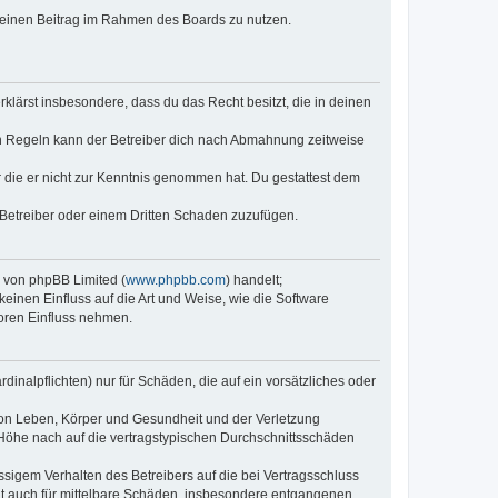
, deinen Beitrag im Rahmen des Boards zu nutzen.
erklärst insbesondere, dass du das Recht besitzt, die in deinen
n Regeln kann der Betreiber dich nach Abmahnung zeitweise
er die er nicht zur Kenntnis genommen hat. Du gestattest dem
 Betreiber oder einem Dritten Schaden zuzufügen.
e von phpBB Limited (
www.phpbb.com
) handelt;
keinen Einfluss auf die Art und Weise, wie die Software
oren Einfluss nehmen.
inalpflichten) nur für Schäden, die auf ein vorsätzliches oder
von Leben, Körper und Gesundheit und der Verletzung
r Höhe nach auf die vertragstypischen Durchschnittsschäden
sigem Verhalten des Betreibers auf die bei Vertragsschluss
lt auch für mittelbare Schäden, insbesondere entgangenen