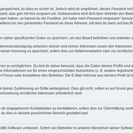
espeichert, so dass es sicher ist. Jedoch wird dir empfohlen, dieses Passwort ni
ard, also geh mit ihm sorgsam um. Insbesondere wird dich kein Vertreter des Betre
essen haben, so kannst du die Funktion „Ich habe mein Passwort vergessen“ benut
ßend ein neu generiertes Passwort an diese Adresse, mit dem du dann auf das Bo
en näher spezifizierten Daten zu speichern, um das Board betreiben und anbieten 
 Interessenabwägung zwischen deinen und seinen Interessen sowie den Interessen D
rowser-Kennung zu speichern, sofern dies zur Gefahrenabwehr oder zur rechtlichen
 zu ermöglichen. Du bist dir daher bewusst, dass die Daten deines Profils und die 
e Informationen nur für einen eingeschränkten Nutzerkreis (z. B. andere registriert
Forum oder kontaktiere den Betreiber. Die E-Mail-Adresse aus deinem Profil ist d
 deiner Zustimmung an Dritte weitergeben. Dies gilt nicht, sofern er auf Grund ge
urchsetzung rechtlicher Interessen erforderlich sind.
 dir angegebenen Kontaktdaten zu kontaktieren, sofern dies zur Übermittlung zentra
 du dies in deinem persönlichen Bereich gestattet hast.
phpBB-Software umfassen. Sofern der Betreiber in anderen Bereichen seiner Softwa