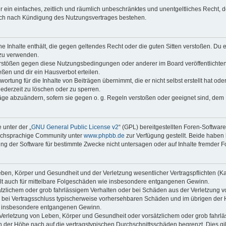
ber ein einfaches, zeitlich und räumlich unbeschränktes und unentgeltliches Recht
auch nach Kündigung des Nutzungsvertrages bestehen.
ine Inhalte enthält, die gegen geltendes Recht oder die guten Sitten verstoßen. Du 
 zu verwenden.
erstößen gegen diese Nutzungsbedingungen oder anderer im Board veröffentlichte
ßen und dir ein Hausverbot erteilen.
ortung für die Inhalte von Beiträgen übernimmt, die er nicht selbst erstellt hat od
jederzeit zu löschen oder zu sperren.
räge abzuändern, sofern sie gegen o. g. Regeln verstoßen oder geeignet sind, dem
 unter der „
GNU General Public License v2
“ (GPL) bereitgestellten Foren-Softwar
tschsprachige Community unter
www.phpbb.de
zur Verfügung gestellt. Beide haben 
g der Software für bestimmte Zwecke nicht untersagen oder auf Inhalte fremder F
ben, Körper und Gesundheit und der Verletzung wesentlicher Vertragspflichten (Kard
gilt auch für mittelbare Folgeschäden wie insbesondere entgangenen Gewinn.
ätzlichem oder grob fahrlässigem Verhalten oder bei Schäden aus der Verletzung 
 die bei Vertragsschluss typischerweise vorhersehbaren Schäden und im übrigen de
wie insbesondere entgangenen Gewinn.
erletzung von Leben, Körper und Gesundheit oder vorsätzlichem oder grob fahrläs
der Höhe nach auf die vertragstypischen Durchschnittsschäden begrenzt. Dies gi