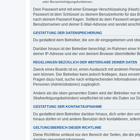
oder Benachrichtigungsfunktionen.
Dein Passwort wird mit einer Einwege-Verschlüsselung (Hash) g
Passwort ist dein Schlüssel zu deinem Benutzerkonto für das Bo
nach deinem Passwort fragen. Solltest du dein Passwort verg
Benutzernamen und deiner E-Mail-Adresse und sendet anschlie
GESTATTUNG DER DATENSPEICHERUNG
Du gestattest dem Betreiber, die von dir eingegebenen und ob
Darüber hinaus ist der Betreiber berechtigt, im Rahmen einer
deiner IP-Adresse und der von deinem Browser übermittelter B
REGELUNGEN BEZÜGLICH DER WEITERGABE DEINER DATEN
Zweck eines Boards ist es, einen Austausch mit anderen Personen
sein können. Der Betreiber kann jedoch festlegen, dass einzeln
Fragen dazu hast, suche nach entsprechenden Informationen im 
Personen (Administratoren) zugänglich.
Andere als die oben genannten Daten wird der Betreiber nur mit
Strafverfolgungsbehörden) verpflichtet ist oder die Daten zur D
GESTATTUNG DER KONTAKTAUFNAHME
Du gestattest dem Betreiber darüber hinaus, dich unter den von
hinaus dürfen er und andere Benutzer dich kontaktieren, sofern
GELTUNGSBEREICH DIESER RICHTLINIE
Diese Richtlinie umfasst nur den Bereich der Seiten, die die 
darüber gesondert informieren.