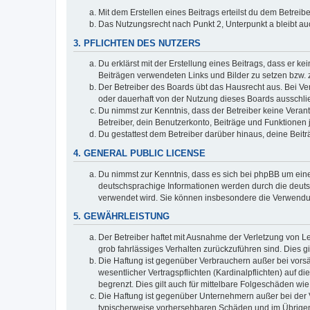
Mit dem Erstellen eines Beitrags erteilst du dem Betrei
Das Nutzungsrecht nach Punkt 2, Unterpunkt a bleibt 
3. PFLICHTEN DES NUTZERS
Du erklärst mit der Erstellung eines Beitrags, dass er ke
Beiträgen verwendeten Links und Bilder zu setzen bzw.
Der Betreiber des Boards übt das Hausrecht aus. Bei V
oder dauerhaft von der Nutzung dieses Boards ausschlie
Du nimmst zur Kenntnis, dass der Betreiber keine Verantw
Betreiber, dein Benutzerkonto, Beiträge und Funktionen 
Du gestattest dem Betreiber darüber hinaus, deine Beit
4. GENERAL PUBLIC LICENSE
Du nimmst zur Kenntnis, dass es sich bei phpBB um eine
deutschsprachige Informationen werden durch die deu
verwendet wird. Sie können insbesondere die Verwendun
5. GEWÄHRLEISTUNG
Der Betreiber haftet mit Ausnahme der Verletzung von Le
grob fahrlässiges Verhalten zurückzuführen sind. Dies 
Die Haftung ist gegenüber Verbrauchern außer bei vors
wesentlicher Vertragspflichten (Kardinalpflichten) auf
begrenzt. Dies gilt auch für mittelbare Folgeschäden 
Die Haftung ist gegenüber Unternehmern außer bei der V
typischerweise vorhersehbaren Schäden und im Übrigen 