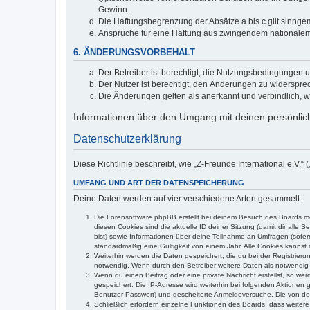
Gewinn.
Die Haftungsbegrenzung der Absätze a bis c gilt sinnge
Ansprüche für eine Haftung aus zwingendem nationalem
6. ÄNDERUNGSVORBEHALT
Der Betreiber ist berechtigt, die Nutzungsbedingungen 
Der Nutzer ist berechtigt, den Änderungen zu widerspre
Die Änderungen gelten als anerkannt und verbindlich, 
Informationen über den Umgang mit deinen persönlich
Datenschutzerklärung
Diese Richtlinie beschreibt, wie „Z-Freunde International e.V.
UMFANG UND ART DER DATENSPEICHERUNG
Deine Daten werden auf vier verschiedene Arten gesammelt:
Die Forensoftware phpBB erstellt bei deinem Besuch des Boards meh
diesen Cookies sind die aktuelle ID deiner Sitzung (damit dir alle
bist) sowie Informationen über deine Teilnahme an Umfragen (sofer
standardmäßig eine Gültigkeit von einem Jahr. Alle Cookies kannst d
Weiterhin werden die Daten gespeichert, die du bei der Registrieru
notwendig. Wenn durch den Betreiber weitere Daten als notwendig fe
Wenn du einen Beitrag oder eine private Nachricht erstellst, so we
gespeichert. Die IP-Adresse wird weiterhin bei folgenden Aktionen
Benutzer-Passwort) und gescheiterte Anmeldeversuche. Die von dein
Schließlich erfordern einzelne Funktionen des Boards, dass weite