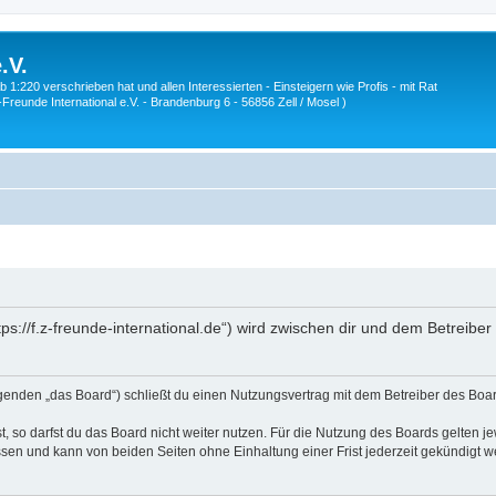
.V.
1:220 verschrieben hat und allen Interessierten - Einsteigern wie Profis - mit Rat
Z-Freunde International e.V. - Brandenburg 6 - 56856 Zell / Mosel )
ttps://f.z-freunde-international.de“) wird zwischen dir und dem Betreib
olgenden „das Board“) schließt du einen Nutzungsvertrag mit dem Betreiber des Boar
 so darfst du das Board nicht weiter nutzen. Für die Nutzung des Boards gelten jew
sen und kann von beiden Seiten ohne Einhaltung einer Frist jederzeit gekündigt w