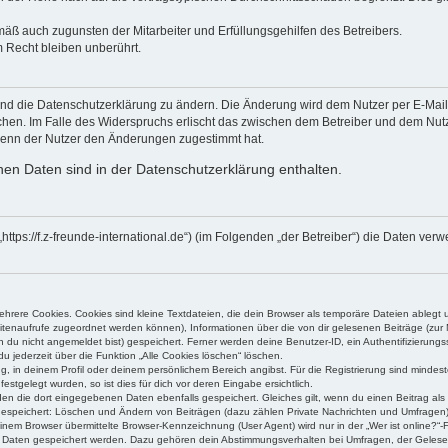
mäß auch zugunsten der Mitarbeiter und Erfüllungsgehilfen des Betreibers.
 Recht bleiben unberührt.
und die Datenschutzerklärung zu ändern. Die Änderung wird dem Nutzer per E-Mail m
chen. Im Falle des Widerspruchs erlischt das zwischen dem Betreiber und dem Nutze
wenn der Nutzer den Änderungen zugestimmt hat.
en Daten sind in der Datenschutzerklärung enthalten.
“ („https://f.z-freunde-international.de“) (im Folgenden „der Betreiber“) die Date
rere Cookies. Cookies sind kleine Textdateien, die dein Browser als temporäre Dateien ablegt 
 Seitenaufrufe zugeordnet werden können), Informationen über die von dir gelesenen Beiträge (zu
n du nicht angemeldet bist) gespeichert. Ferner werden deine Benutzer-ID, ein Authentifizierung
u jederzeit über die Funktion „Alle Cookies löschen“ löschen.
ng, in deinem Profil oder deinem persönlichem Bereich angibst. Für die Registrierung sind mind
stgelegt wurden, so ist dies für dich vor deren Eingabe ersichtlich.
rden die dort eingegebenen Daten ebenfalls gespeichert. Gleiches gilt, wenn du einen Beitrag als
 gespeichert: Löschen und Ändern von Beiträgen (dazu zählen Private Nachrichten und Umfragen)
em Browser übermittelte Browser-Kennzeichnung (User Agent) wird nur in der „Wer ist online?“-F
re Daten gespeichert werden. Dazu gehören dein Abstimmungsverhalten bei Umfragen, der Gelesen