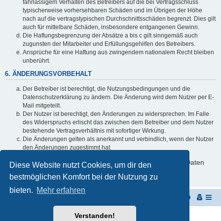
fahrlässigem Verhalten des Betreibers auf die bei Vertragsschluss
typischerweise vorhersehbaren Schäden und im Übrigen der Höhe
nach auf die vertragstypischen Durchschnittsschäden begrenzt. Dies gilt
auch für mittelbare Schäden, insbesondere entgangenen Gewinn.
Die Haftungsbegrenzung der Absätze a bis c gilt sinngemäß auch
zugunsten der Mitarbeiter und Erfüllungsgehilfen des Betreibers.
Ansprüche für eine Haftung aus zwingendem nationalem Recht bleiben
unberührt.
6. ÄNDERUNGSVORBEHALT
Der Betreiber ist berechtigt, die Nutzungsbedingungen und die
Datenschutzerklärung zu ändern. Die Änderung wird dem Nutzer per E-
Mail mitgeteilt.
Der Nutzer ist berechtigt, den Änderungen zu widersprechen. Im Falle
des Widerspruchs erlischt das zwischen dem Betreiber und dem Nutzer
bestehende Vertragsverhältnis mit sofortiger Wirkung.
Die Änderungen gelten als anerkannt und verbindlich, wenn der Nutzer
den Änderungen zugestimmt hat.
Informationen über den Umgang mit deinen persönlichen Daten
Diese Website nutzt Cookies, um dir den
sind in der Datenschutzerklärung enthalten.
bestmöglichen Komfort bei der Nutzung zu
bieten.
Mehr erfahren
Startseite
Portal
Foren-Übersicht
Verstanden!
Powered by
phpBB
® Forum Software © phpBB Limited