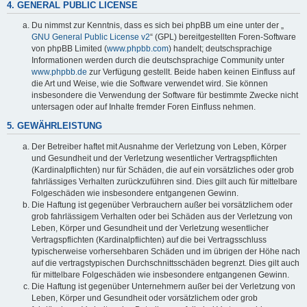
4. GENERAL PUBLIC LICENSE
Du nimmst zur Kenntnis, dass es sich bei phpBB um eine unter der „
GNU General Public License v2
“ (GPL) bereitgestellten Foren-Software
von phpBB Limited (
www.phpbb.com
) handelt; deutschsprachige
Informationen werden durch die deutschsprachige Community unter
www.phpbb.de
zur Verfügung gestellt. Beide haben keinen Einfluss auf
die Art und Weise, wie die Software verwendet wird. Sie können
insbesondere die Verwendung der Software für bestimmte Zwecke nicht
untersagen oder auf Inhalte fremder Foren Einfluss nehmen.
5. GEWÄHRLEISTUNG
Der Betreiber haftet mit Ausnahme der Verletzung von Leben, Körper
und Gesundheit und der Verletzung wesentlicher Vertragspflichten
(Kardinalpflichten) nur für Schäden, die auf ein vorsätzliches oder grob
fahrlässiges Verhalten zurückzuführen sind. Dies gilt auch für mittelbare
Folgeschäden wie insbesondere entgangenen Gewinn.
Die Haftung ist gegenüber Verbrauchern außer bei vorsätzlichem oder
grob fahrlässigem Verhalten oder bei Schäden aus der Verletzung von
Leben, Körper und Gesundheit und der Verletzung wesentlicher
Vertragspflichten (Kardinalpflichten) auf die bei Vertragsschluss
typischerweise vorhersehbaren Schäden und im übrigen der Höhe nach
auf die vertragstypischen Durchschnittsschäden begrenzt. Dies gilt auch
für mittelbare Folgeschäden wie insbesondere entgangenen Gewinn.
Die Haftung ist gegenüber Unternehmern außer bei der Verletzung von
Leben, Körper und Gesundheit oder vorsätzlichem oder grob