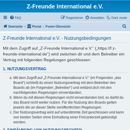
Z-Freunde International e.V.
FAQ
Registrieren
Anmelden
Dark mode
S
Startseite
Portal
Foren-Übersicht
u
Z-Freunde International e.V. - Nutzungsbedingungen
c
h
Mit dem Zugriff auf „Z-Freunde International e.V.“ („https://f.z-
freunde-international.de“) wird zwischen dir und dem Betreiber ein
e
Vertrag mit folgenden Regelungen geschlossen:
1. NUTZUNGSVERTRAG
Mit dem Zugriff auf „Z-Freunde International e.V.“ (im Folgenden „das
Board“) schließt du einen Nutzungsvertrag mit dem Betreiber des
Boards ab (im Folgenden „Betreiber“) und erklärst dich mit den
nachfolgenden Regelungen einverstanden.
Wenn du mit diesen Regelungen nicht einverstanden bist, so darfst du
das Board nicht weiter nutzen. Für die Nutzung des Boards gelten
jeweils die an dieser Stelle veröffentlichten Regelungen.
Der Nutzungsvertrag wird auf unbestimmte Zeit geschlossen und kann
von beiden Seiten ohne Einhaltung einer Frist jederzeit gekündigt
werden.