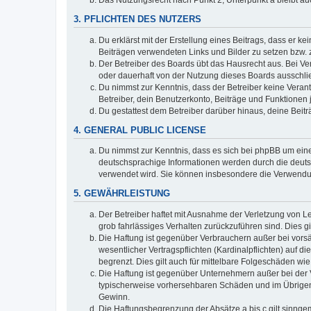
Das Nutzungsrecht nach Punkt 2, Unterpunkt a bleibt 
3. PFLICHTEN DES NUTZERS
Du erklärst mit der Erstellung eines Beitrags, dass er ke
Beiträgen verwendeten Links und Bilder zu setzen bzw.
Der Betreiber des Boards übt das Hausrecht aus. Bei V
oder dauerhaft von der Nutzung dieses Boards ausschlie
Du nimmst zur Kenntnis, dass der Betreiber keine Verantw
Betreiber, dein Benutzerkonto, Beiträge und Funktionen 
Du gestattest dem Betreiber darüber hinaus, deine Beit
4. GENERAL PUBLIC LICENSE
Du nimmst zur Kenntnis, dass es sich bei phpBB um eine
deutschsprachige Informationen werden durch die deu
verwendet wird. Sie können insbesondere die Verwendun
5. GEWÄHRLEISTUNG
Der Betreiber haftet mit Ausnahme der Verletzung von Le
grob fahrlässiges Verhalten zurückzuführen sind. Dies 
Die Haftung ist gegenüber Verbrauchern außer bei vors
wesentlicher Vertragspflichten (Kardinalpflichten) auf
begrenzt. Dies gilt auch für mittelbare Folgeschäden 
Die Haftung ist gegenüber Unternehmern außer bei der V
typischerweise vorhersehbaren Schäden und im Übrigen 
Gewinn.
Die Haftungsbegrenzung der Absätze a bis c gilt sinnge