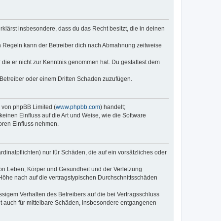
erklärst insbesondere, dass du das Recht besitzt, die in deinen
n Regeln kann der Betreiber dich nach Abmahnung zeitweise
er die er nicht zur Kenntnis genommen hat. Du gestattest dem
 Betreiber oder einem Dritten Schaden zuzufügen.
e von phpBB Limited (
www.phpbb.com
) handelt;
keinen Einfluss auf die Art und Weise, wie die Software
oren Einfluss nehmen.
inalpflichten) nur für Schäden, die auf ein vorsätzliches oder
von Leben, Körper und Gesundheit und der Verletzung
r Höhe nach auf die vertragstypischen Durchschnittsschäden
sigem Verhalten des Betreibers auf die bei Vertragsschluss
lt auch für mittelbare Schäden, insbesondere entgangenen