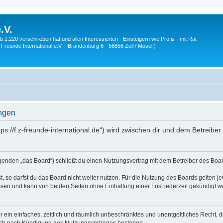
.V.
1:220 verschrieben hat und allen Interessierten - Einsteigern wie Profis - mit Rat
Z-Freunde International e.V. - Brandenburg 6 - 56856 Zell / Mosel )
ungen
ttps://f.z-freunde-international.de“) wird zwischen dir und dem Betreib
olgenden „das Board“) schließt du einen Nutzungsvertrag mit dem Betreiber des Boar
 so darfst du das Board nicht weiter nutzen. Für die Nutzung des Boards gelten jew
sen und kann von beiden Seiten ohne Einhaltung einer Frist jederzeit gekündigt w
ber ein einfaches, zeitlich und räumlich unbeschränktes und unentgeltliches Recht