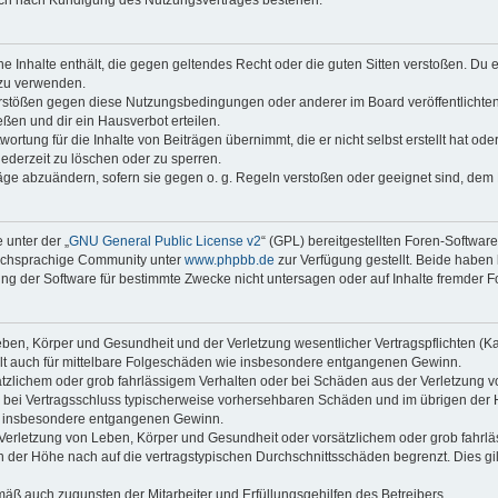
auch nach Kündigung des Nutzungsvertrages bestehen.
ine Inhalte enthält, die gegen geltendes Recht oder die guten Sitten verstoßen. Du 
 zu verwenden.
erstößen gegen diese Nutzungsbedingungen oder anderer im Board veröffentlichte
ßen und dir ein Hausverbot erteilen.
ortung für die Inhalte von Beiträgen übernimmt, die er nicht selbst erstellt hat od
jederzeit zu löschen oder zu sperren.
räge abzuändern, sofern sie gegen o. g. Regeln verstoßen oder geeignet sind, dem
 unter der „
GNU General Public License v2
“ (GPL) bereitgestellten Foren-Softwar
tschsprachige Community unter
www.phpbb.de
zur Verfügung gestellt. Beide haben 
g der Software für bestimmte Zwecke nicht untersagen oder auf Inhalte fremder F
ben, Körper und Gesundheit und der Verletzung wesentlicher Vertragspflichten (Kard
gilt auch für mittelbare Folgeschäden wie insbesondere entgangenen Gewinn.
ätzlichem oder grob fahrlässigem Verhalten oder bei Schäden aus der Verletzung 
 die bei Vertragsschluss typischerweise vorhersehbaren Schäden und im übrigen de
wie insbesondere entgangenen Gewinn.
erletzung von Leben, Körper und Gesundheit oder vorsätzlichem oder grob fahrläs
der Höhe nach auf die vertragstypischen Durchschnittsschäden begrenzt. Dies gi
mäß auch zugunsten der Mitarbeiter und Erfüllungsgehilfen des Betreibers.