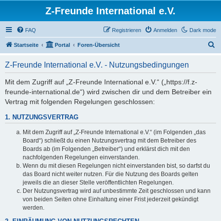
Z-Freunde International e.V.
FAQ
Registrieren
Anmelden
Dark mode
S
Startseite
Portal
Foren-Übersicht
u
Z-Freunde International e.V. - Nutzungsbedingungen
c
h
Mit dem Zugriff auf „Z-Freunde International e.V.“ („https://f.z-
freunde-international.de“) wird zwischen dir und dem Betreiber ein
e
Vertrag mit folgenden Regelungen geschlossen:
1. NUTZUNGSVERTRAG
Mit dem Zugriff auf „Z-Freunde International e.V.“ (im Folgenden „das
Board“) schließt du einen Nutzungsvertrag mit dem Betreiber des
Boards ab (im Folgenden „Betreiber“) und erklärst dich mit den
nachfolgenden Regelungen einverstanden.
Wenn du mit diesen Regelungen nicht einverstanden bist, so darfst du
das Board nicht weiter nutzen. Für die Nutzung des Boards gelten
jeweils die an dieser Stelle veröffentlichten Regelungen.
Der Nutzungsvertrag wird auf unbestimmte Zeit geschlossen und kann
von beiden Seiten ohne Einhaltung einer Frist jederzeit gekündigt
werden.