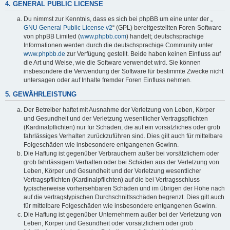
4. GENERAL PUBLIC LICENSE
Du nimmst zur Kenntnis, dass es sich bei phpBB um eine unter der „
GNU General Public License v2
“ (GPL) bereitgestellten Foren-Software
von phpBB Limited (
www.phpbb.com
) handelt; deutschsprachige
Informationen werden durch die deutschsprachige Community unter
www.phpbb.de
zur Verfügung gestellt. Beide haben keinen Einfluss auf
die Art und Weise, wie die Software verwendet wird. Sie können
insbesondere die Verwendung der Software für bestimmte Zwecke nicht
untersagen oder auf Inhalte fremder Foren Einfluss nehmen.
5. GEWÄHRLEISTUNG
Der Betreiber haftet mit Ausnahme der Verletzung von Leben, Körper
und Gesundheit und der Verletzung wesentlicher Vertragspflichten
(Kardinalpflichten) nur für Schäden, die auf ein vorsätzliches oder grob
fahrlässiges Verhalten zurückzuführen sind. Dies gilt auch für mittelbare
Folgeschäden wie insbesondere entgangenen Gewinn.
Die Haftung ist gegenüber Verbrauchern außer bei vorsätzlichem oder
grob fahrlässigem Verhalten oder bei Schäden aus der Verletzung von
Leben, Körper und Gesundheit und der Verletzung wesentlicher
Vertragspflichten (Kardinalpflichten) auf die bei Vertragsschluss
typischerweise vorhersehbaren Schäden und im übrigen der Höhe nach
auf die vertragstypischen Durchschnittsschäden begrenzt. Dies gilt auch
für mittelbare Folgeschäden wie insbesondere entgangenen Gewinn.
Die Haftung ist gegenüber Unternehmern außer bei der Verletzung von
Leben, Körper und Gesundheit oder vorsätzlichem oder grob