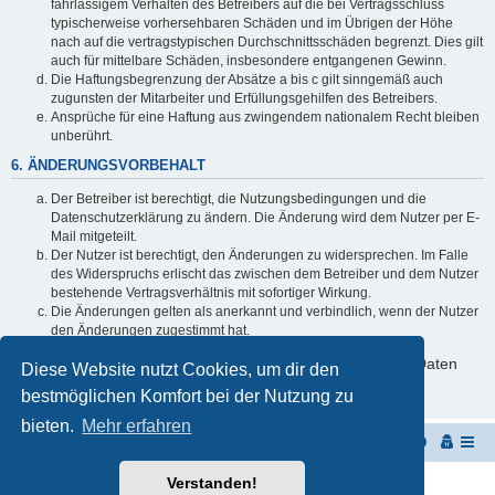
fahrlässigem Verhalten des Betreibers auf die bei Vertragsschluss
typischerweise vorhersehbaren Schäden und im Übrigen der Höhe
nach auf die vertragstypischen Durchschnittsschäden begrenzt. Dies gilt
auch für mittelbare Schäden, insbesondere entgangenen Gewinn.
Die Haftungsbegrenzung der Absätze a bis c gilt sinngemäß auch
zugunsten der Mitarbeiter und Erfüllungsgehilfen des Betreibers.
Ansprüche für eine Haftung aus zwingendem nationalem Recht bleiben
unberührt.
6. ÄNDERUNGSVORBEHALT
Der Betreiber ist berechtigt, die Nutzungsbedingungen und die
Datenschutzerklärung zu ändern. Die Änderung wird dem Nutzer per E-
Mail mitgeteilt.
Der Nutzer ist berechtigt, den Änderungen zu widersprechen. Im Falle
des Widerspruchs erlischt das zwischen dem Betreiber und dem Nutzer
bestehende Vertragsverhältnis mit sofortiger Wirkung.
Die Änderungen gelten als anerkannt und verbindlich, wenn der Nutzer
den Änderungen zugestimmt hat.
Informationen über den Umgang mit deinen persönlichen Daten
Diese Website nutzt Cookies, um dir den
sind in der Datenschutzerklärung enthalten.
bestmöglichen Komfort bei der Nutzung zu
bieten.
Mehr erfahren
Startseite
Portal
Foren-Übersicht
Verstanden!
Powered by
phpBB
® Forum Software © phpBB Limited