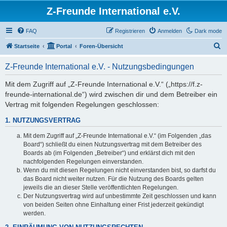
Z-Freunde International e.V.
FAQ
Registrieren
Anmelden
Dark mode
S
Startseite
Portal
Foren-Übersicht
u
Z-Freunde International e.V. - Nutzungsbedingungen
c
h
Mit dem Zugriff auf „Z-Freunde International e.V.“ („https://f.z-
freunde-international.de“) wird zwischen dir und dem Betreiber ein
e
Vertrag mit folgenden Regelungen geschlossen:
1. NUTZUNGSVERTRAG
Mit dem Zugriff auf „Z-Freunde International e.V.“ (im Folgenden „das
Board“) schließt du einen Nutzungsvertrag mit dem Betreiber des
Boards ab (im Folgenden „Betreiber“) und erklärst dich mit den
nachfolgenden Regelungen einverstanden.
Wenn du mit diesen Regelungen nicht einverstanden bist, so darfst du
das Board nicht weiter nutzen. Für die Nutzung des Boards gelten
jeweils die an dieser Stelle veröffentlichten Regelungen.
Der Nutzungsvertrag wird auf unbestimmte Zeit geschlossen und kann
von beiden Seiten ohne Einhaltung einer Frist jederzeit gekündigt
werden.