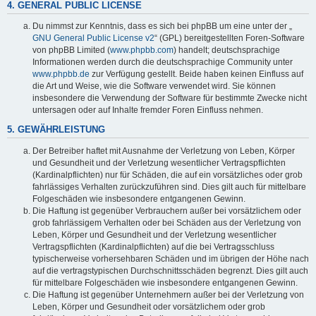
4. GENERAL PUBLIC LICENSE
Du nimmst zur Kenntnis, dass es sich bei phpBB um eine unter der „
GNU General Public License v2
“ (GPL) bereitgestellten Foren-Software
von phpBB Limited (
www.phpbb.com
) handelt; deutschsprachige
Informationen werden durch die deutschsprachige Community unter
www.phpbb.de
zur Verfügung gestellt. Beide haben keinen Einfluss auf
die Art und Weise, wie die Software verwendet wird. Sie können
insbesondere die Verwendung der Software für bestimmte Zwecke nicht
untersagen oder auf Inhalte fremder Foren Einfluss nehmen.
5. GEWÄHRLEISTUNG
Der Betreiber haftet mit Ausnahme der Verletzung von Leben, Körper
und Gesundheit und der Verletzung wesentlicher Vertragspflichten
(Kardinalpflichten) nur für Schäden, die auf ein vorsätzliches oder grob
fahrlässiges Verhalten zurückzuführen sind. Dies gilt auch für mittelbare
Folgeschäden wie insbesondere entgangenen Gewinn.
Die Haftung ist gegenüber Verbrauchern außer bei vorsätzlichem oder
grob fahrlässigem Verhalten oder bei Schäden aus der Verletzung von
Leben, Körper und Gesundheit und der Verletzung wesentlicher
Vertragspflichten (Kardinalpflichten) auf die bei Vertragsschluss
typischerweise vorhersehbaren Schäden und im übrigen der Höhe nach
auf die vertragstypischen Durchschnittsschäden begrenzt. Dies gilt auch
für mittelbare Folgeschäden wie insbesondere entgangenen Gewinn.
Die Haftung ist gegenüber Unternehmern außer bei der Verletzung von
Leben, Körper und Gesundheit oder vorsätzlichem oder grob