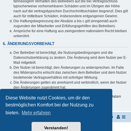
fahrlässigem Verhalten des Betreibers auf die bei Vertragsschluss
typischerweise vorhersehbaren Schäden und im Übrigen der Höhe
nach auf die vertragstypischen Durchschnittsschäden begrenzt. Dies gilt
auch für mittelbare Schäden, insbesondere entgangenen Gewinn.
Die Haftungsbegrenzung der Absätze a bis c gilt sinngemäß auch
zugunsten der Mitarbeiter und Erfüllungsgehilfen des Betreibers.
Ansprüche für eine Haftung aus zwingendem nationalem Recht bleiben
unberührt.
6. ÄNDERUNGSVORBEHALT
Der Betreiber ist berechtigt, die Nutzungsbedingungen und die
Datenschutzerklärung zu ändern. Die Änderung wird dem Nutzer per E-
Mail mitgeteilt.
Der Nutzer ist berechtigt, den Änderungen zu widersprechen. Im Falle
des Widerspruchs erlischt das zwischen dem Betreiber und dem Nutzer
bestehende Vertragsverhältnis mit sofortiger Wirkung.
Die Änderungen gelten als anerkannt und verbindlich, wenn der Nutzer
den Änderungen zugestimmt hat.
Informationen über den Umgang mit deinen persönlichen Daten
Diese Website nutzt Cookies, um dir den
sind in der Datenschutzerklärung enthalten.
bestmöglichen Komfort bei der Nutzung zu
bieten.
Mehr erfahren
Startseite
Portal
Foren-Übersicht
Verstanden!
Powered by
phpBB
® Forum Software © phpBB Limited