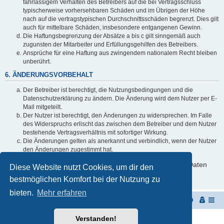
fahrlässigem Verhalten des Betreibers auf die bei Vertragsschluss
typischerweise vorhersehbaren Schäden und im Übrigen der Höhe
nach auf die vertragstypischen Durchschnittsschäden begrenzt. Dies gilt
auch für mittelbare Schäden, insbesondere entgangenen Gewinn.
Die Haftungsbegrenzung der Absätze a bis c gilt sinngemäß auch
zugunsten der Mitarbeiter und Erfüllungsgehilfen des Betreibers.
Ansprüche für eine Haftung aus zwingendem nationalem Recht bleiben
unberührt.
6. ÄNDERUNGSVORBEHALT
Der Betreiber ist berechtigt, die Nutzungsbedingungen und die
Datenschutzerklärung zu ändern. Die Änderung wird dem Nutzer per E-
Mail mitgeteilt.
Der Nutzer ist berechtigt, den Änderungen zu widersprechen. Im Falle
des Widerspruchs erlischt das zwischen dem Betreiber und dem Nutzer
bestehende Vertragsverhältnis mit sofortiger Wirkung.
Die Änderungen gelten als anerkannt und verbindlich, wenn der Nutzer
den Änderungen zugestimmt hat.
Informationen über den Umgang mit deinen persönlichen Daten
Diese Website nutzt Cookies, um dir den
sind in der Datenschutzerklärung enthalten.
bestmöglichen Komfort bei der Nutzung zu
bieten.
Mehr erfahren
Startseite
Portal
Foren-Übersicht
Verstanden!
Powered by
phpBB
® Forum Software © phpBB Limited