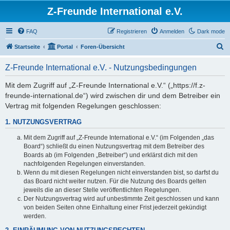
Z-Freunde International e.V.
FAQ
Registrieren
Anmelden
Dark mode
S
Startseite
Portal
Foren-Übersicht
u
Z-Freunde International e.V. - Nutzungsbedingungen
c
h
Mit dem Zugriff auf „Z-Freunde International e.V.“ („https://f.z-
freunde-international.de“) wird zwischen dir und dem Betreiber ein
e
Vertrag mit folgenden Regelungen geschlossen:
1. NUTZUNGSVERTRAG
Mit dem Zugriff auf „Z-Freunde International e.V.“ (im Folgenden „das
Board“) schließt du einen Nutzungsvertrag mit dem Betreiber des
Boards ab (im Folgenden „Betreiber“) und erklärst dich mit den
nachfolgenden Regelungen einverstanden.
Wenn du mit diesen Regelungen nicht einverstanden bist, so darfst du
das Board nicht weiter nutzen. Für die Nutzung des Boards gelten
jeweils die an dieser Stelle veröffentlichten Regelungen.
Der Nutzungsvertrag wird auf unbestimmte Zeit geschlossen und kann
von beiden Seiten ohne Einhaltung einer Frist jederzeit gekündigt
werden.