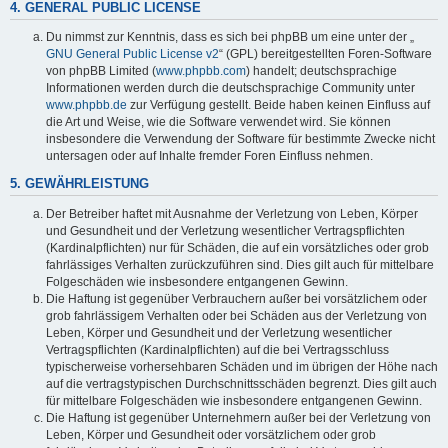
4. GENERAL PUBLIC LICENSE
Du nimmst zur Kenntnis, dass es sich bei phpBB um eine unter der „
GNU General Public License v2
“ (GPL) bereitgestellten Foren-Software
von phpBB Limited (
www.phpbb.com
) handelt; deutschsprachige
Informationen werden durch die deutschsprachige Community unter
www.phpbb.de
zur Verfügung gestellt. Beide haben keinen Einfluss auf
die Art und Weise, wie die Software verwendet wird. Sie können
insbesondere die Verwendung der Software für bestimmte Zwecke nicht
untersagen oder auf Inhalte fremder Foren Einfluss nehmen.
5. GEWÄHRLEISTUNG
Der Betreiber haftet mit Ausnahme der Verletzung von Leben, Körper
und Gesundheit und der Verletzung wesentlicher Vertragspflichten
(Kardinalpflichten) nur für Schäden, die auf ein vorsätzliches oder grob
fahrlässiges Verhalten zurückzuführen sind. Dies gilt auch für mittelbare
Folgeschäden wie insbesondere entgangenen Gewinn.
Die Haftung ist gegenüber Verbrauchern außer bei vorsätzlichem oder
grob fahrlässigem Verhalten oder bei Schäden aus der Verletzung von
Leben, Körper und Gesundheit und der Verletzung wesentlicher
Vertragspflichten (Kardinalpflichten) auf die bei Vertragsschluss
typischerweise vorhersehbaren Schäden und im übrigen der Höhe nach
auf die vertragstypischen Durchschnittsschäden begrenzt. Dies gilt auch
für mittelbare Folgeschäden wie insbesondere entgangenen Gewinn.
Die Haftung ist gegenüber Unternehmern außer bei der Verletzung von
Leben, Körper und Gesundheit oder vorsätzlichem oder grob