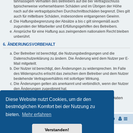
fahrlässigem Verhalten des Betreibers auf die bei Vertragsschluss
typischerweise vorhersehbaren Schäden und im Übrigen der Höhe
nach auf die vertragstypischen Durchschnittsschäden begrenzt. Dies gilt
auch für mittelbare Schäden, insbesondere entgangenen Gewinn.
Die Haftungsbegrenzung der Absätze a bis c gilt sinngemäß auch
zugunsten der Mitarbeiter und Erfüllungsgehilfen des Betreibers.
Ansprüche für eine Haftung aus zwingendem nationalem Recht bleiben
unberührt.
6. ÄNDERUNGSVORBEHALT
Der Betreiber ist berechtigt, die Nutzungsbedingungen und die
Datenschutzerklärung zu ändern. Die Änderung wird dem Nutzer per E-
Mail mitgeteilt.
Der Nutzer ist berechtigt, den Änderungen zu widersprechen. Im Falle
des Widerspruchs erlischt das zwischen dem Betreiber und dem Nutzer
bestehende Vertragsverhältnis mit sofortiger Wirkung.
Die Änderungen gelten als anerkannt und verbindlich, wenn der Nutzer
den Änderungen zugestimmt hat.
Informationen über den Umgang mit deinen persönlichen Daten
Diese Website nutzt Cookies, um dir den
sind in der Datenschutzerklärung enthalten.
bestmöglichen Komfort bei der Nutzung zu
bieten.
Mehr erfahren
Startseite
Portal
Foren-Übersicht
Verstanden!
Powered by
phpBB
® Forum Software © phpBB Limited