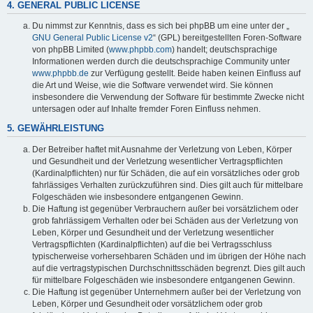
4. GENERAL PUBLIC LICENSE
Du nimmst zur Kenntnis, dass es sich bei phpBB um eine unter der „
GNU General Public License v2
“ (GPL) bereitgestellten Foren-Software
von phpBB Limited (
www.phpbb.com
) handelt; deutschsprachige
Informationen werden durch die deutschsprachige Community unter
www.phpbb.de
zur Verfügung gestellt. Beide haben keinen Einfluss auf
die Art und Weise, wie die Software verwendet wird. Sie können
insbesondere die Verwendung der Software für bestimmte Zwecke nicht
untersagen oder auf Inhalte fremder Foren Einfluss nehmen.
5. GEWÄHRLEISTUNG
Der Betreiber haftet mit Ausnahme der Verletzung von Leben, Körper
und Gesundheit und der Verletzung wesentlicher Vertragspflichten
(Kardinalpflichten) nur für Schäden, die auf ein vorsätzliches oder grob
fahrlässiges Verhalten zurückzuführen sind. Dies gilt auch für mittelbare
Folgeschäden wie insbesondere entgangenen Gewinn.
Die Haftung ist gegenüber Verbrauchern außer bei vorsätzlichem oder
grob fahrlässigem Verhalten oder bei Schäden aus der Verletzung von
Leben, Körper und Gesundheit und der Verletzung wesentlicher
Vertragspflichten (Kardinalpflichten) auf die bei Vertragsschluss
typischerweise vorhersehbaren Schäden und im übrigen der Höhe nach
auf die vertragstypischen Durchschnittsschäden begrenzt. Dies gilt auch
für mittelbare Folgeschäden wie insbesondere entgangenen Gewinn.
Die Haftung ist gegenüber Unternehmern außer bei der Verletzung von
Leben, Körper und Gesundheit oder vorsätzlichem oder grob