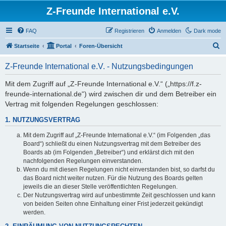
Z-Freunde International e.V.
FAQ
Registrieren
Anmelden
Dark mode
S
Startseite
Portal
Foren-Übersicht
u
Z-Freunde International e.V. - Nutzungsbedingungen
c
h
Mit dem Zugriff auf „Z-Freunde International e.V.“ („https://f.z-
freunde-international.de“) wird zwischen dir und dem Betreiber ein
e
Vertrag mit folgenden Regelungen geschlossen:
1. NUTZUNGSVERTRAG
Mit dem Zugriff auf „Z-Freunde International e.V.“ (im Folgenden „das
Board“) schließt du einen Nutzungsvertrag mit dem Betreiber des
Boards ab (im Folgenden „Betreiber“) und erklärst dich mit den
nachfolgenden Regelungen einverstanden.
Wenn du mit diesen Regelungen nicht einverstanden bist, so darfst du
das Board nicht weiter nutzen. Für die Nutzung des Boards gelten
jeweils die an dieser Stelle veröffentlichten Regelungen.
Der Nutzungsvertrag wird auf unbestimmte Zeit geschlossen und kann
von beiden Seiten ohne Einhaltung einer Frist jederzeit gekündigt
werden.