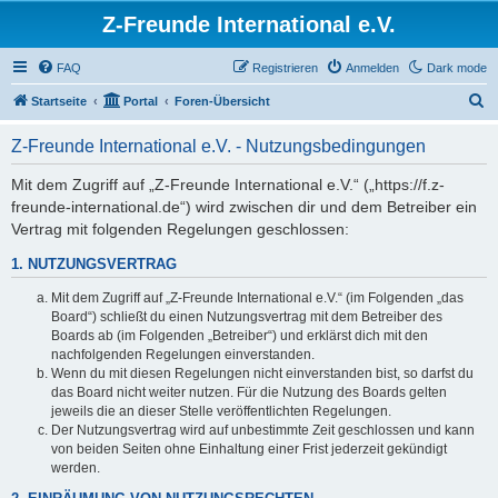
Z-Freunde International e.V.
FAQ
Registrieren
Anmelden
Dark mode
S
Startseite
Portal
Foren-Übersicht
u
Z-Freunde International e.V. - Nutzungsbedingungen
c
h
Mit dem Zugriff auf „Z-Freunde International e.V.“ („https://f.z-
freunde-international.de“) wird zwischen dir und dem Betreiber ein
e
Vertrag mit folgenden Regelungen geschlossen:
1. NUTZUNGSVERTRAG
Mit dem Zugriff auf „Z-Freunde International e.V.“ (im Folgenden „das
Board“) schließt du einen Nutzungsvertrag mit dem Betreiber des
Boards ab (im Folgenden „Betreiber“) und erklärst dich mit den
nachfolgenden Regelungen einverstanden.
Wenn du mit diesen Regelungen nicht einverstanden bist, so darfst du
das Board nicht weiter nutzen. Für die Nutzung des Boards gelten
jeweils die an dieser Stelle veröffentlichten Regelungen.
Der Nutzungsvertrag wird auf unbestimmte Zeit geschlossen und kann
von beiden Seiten ohne Einhaltung einer Frist jederzeit gekündigt
werden.