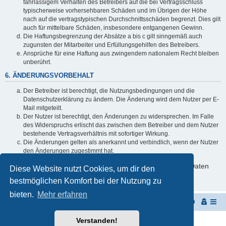
fahrlässigem Verhalten des Betreibers auf die bei Vertragsschluss
typischerweise vorhersehbaren Schäden und im Übrigen der Höhe
nach auf die vertragstypischen Durchschnittsschäden begrenzt. Dies gilt
auch für mittelbare Schäden, insbesondere entgangenen Gewinn.
Die Haftungsbegrenzung der Absätze a bis c gilt sinngemäß auch
zugunsten der Mitarbeiter und Erfüllungsgehilfen des Betreibers.
Ansprüche für eine Haftung aus zwingendem nationalem Recht bleiben
unberührt.
6. ÄNDERUNGSVORBEHALT
Der Betreiber ist berechtigt, die Nutzungsbedingungen und die
Datenschutzerklärung zu ändern. Die Änderung wird dem Nutzer per E-
Mail mitgeteilt.
Der Nutzer ist berechtigt, den Änderungen zu widersprechen. Im Falle
des Widerspruchs erlischt das zwischen dem Betreiber und dem Nutzer
bestehende Vertragsverhältnis mit sofortiger Wirkung.
Die Änderungen gelten als anerkannt und verbindlich, wenn der Nutzer
den Änderungen zugestimmt hat.
Informationen über den Umgang mit deinen persönlichen Daten
Diese Website nutzt Cookies, um dir den
sind in der Datenschutzerklärung enthalten.
bestmöglichen Komfort bei der Nutzung zu
bieten.
Mehr erfahren
Startseite
Portal
Foren-Übersicht
Verstanden!
Powered by
phpBB
® Forum Software © phpBB Limited