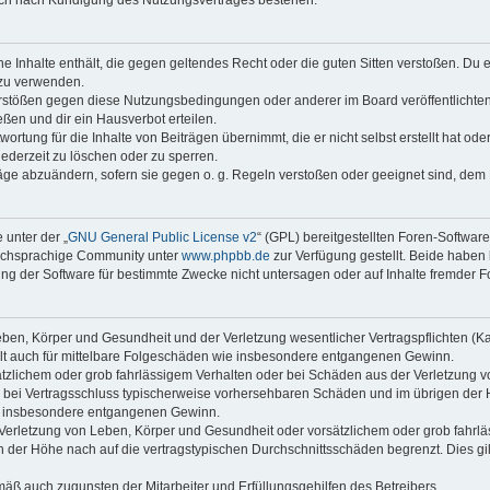
auch nach Kündigung des Nutzungsvertrages bestehen.
ine Inhalte enthält, die gegen geltendes Recht oder die guten Sitten verstoßen. Du 
 zu verwenden.
erstößen gegen diese Nutzungsbedingungen oder anderer im Board veröffentlichte
ßen und dir ein Hausverbot erteilen.
ortung für die Inhalte von Beiträgen übernimmt, die er nicht selbst erstellt hat od
jederzeit zu löschen oder zu sperren.
räge abzuändern, sofern sie gegen o. g. Regeln verstoßen oder geeignet sind, dem
 unter der „
GNU General Public License v2
“ (GPL) bereitgestellten Foren-Softwar
tschsprachige Community unter
www.phpbb.de
zur Verfügung gestellt. Beide haben 
g der Software für bestimmte Zwecke nicht untersagen oder auf Inhalte fremder F
ben, Körper und Gesundheit und der Verletzung wesentlicher Vertragspflichten (Kard
gilt auch für mittelbare Folgeschäden wie insbesondere entgangenen Gewinn.
ätzlichem oder grob fahrlässigem Verhalten oder bei Schäden aus der Verletzung 
 die bei Vertragsschluss typischerweise vorhersehbaren Schäden und im übrigen de
wie insbesondere entgangenen Gewinn.
erletzung von Leben, Körper und Gesundheit oder vorsätzlichem oder grob fahrläs
der Höhe nach auf die vertragstypischen Durchschnittsschäden begrenzt. Dies gi
mäß auch zugunsten der Mitarbeiter und Erfüllungsgehilfen des Betreibers.