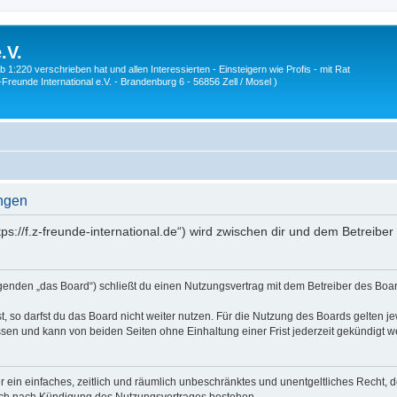
.V.
1:220 verschrieben hat und allen Interessierten - Einsteigern wie Profis - mit Rat
Z-Freunde International e.V. - Brandenburg 6 - 56856 Zell / Mosel )
ungen
ttps://f.z-freunde-international.de“) wird zwischen dir und dem Betreib
olgenden „das Board“) schließt du einen Nutzungsvertrag mit dem Betreiber des Boar
 so darfst du das Board nicht weiter nutzen. Für die Nutzung des Boards gelten jew
sen und kann von beiden Seiten ohne Einhaltung einer Frist jederzeit gekündigt w
ber ein einfaches, zeitlich und räumlich unbeschränktes und unentgeltliches Recht