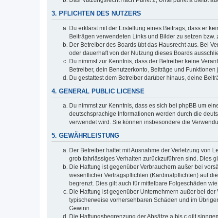
Das Nutzungsrecht nach Punkt 2, Unterpunkt a bleibt 
3. PFLICHTEN DES NUTZERS
Du erklärst mit der Erstellung eines Beitrags, dass er ke
Beiträgen verwendeten Links und Bilder zu setzen bzw.
Der Betreiber des Boards übt das Hausrecht aus. Bei V
oder dauerhaft von der Nutzung dieses Boards ausschlie
Du nimmst zur Kenntnis, dass der Betreiber keine Verantw
Betreiber, dein Benutzerkonto, Beiträge und Funktionen 
Du gestattest dem Betreiber darüber hinaus, deine Beit
4. GENERAL PUBLIC LICENSE
Du nimmst zur Kenntnis, dass es sich bei phpBB um eine
deutschsprachige Informationen werden durch die deu
verwendet wird. Sie können insbesondere die Verwendun
5. GEWÄHRLEISTUNG
Der Betreiber haftet mit Ausnahme der Verletzung von Le
grob fahrlässiges Verhalten zurückzuführen sind. Dies 
Die Haftung ist gegenüber Verbrauchern außer bei vors
wesentlicher Vertragspflichten (Kardinalpflichten) auf
begrenzt. Dies gilt auch für mittelbare Folgeschäden 
Die Haftung ist gegenüber Unternehmern außer bei der V
typischerweise vorhersehbaren Schäden und im Übrigen 
Gewinn.
Die Haftungsbegrenzung der Absätze a bis c gilt sinnge