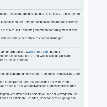
erklärst insbesondere, dass du das Recht besitzt, die in deinen
n Regeln kann der Betreiber dich nach Abmahnung zeitweise
er die er nicht zur Kenntnis genommen hat. Du gestattest dem
 Betreiber oder einem Dritten Schaden zuzufügen.
e von phpBB Limited (
www.phpbb.com
) handelt;
keinen Einfluss auf die Art und Weise, wie die Software
oren Einfluss nehmen.
inalpflichten) nur für Schäden, die auf ein vorsätzliches oder
von Leben, Körper und Gesundheit und der Verletzung
r Höhe nach auf die vertragstypischen Durchschnittsschäden
sigem Verhalten des Betreibers auf die bei Vertragsschluss
lt auch für mittelbare Schäden, insbesondere entgangenen