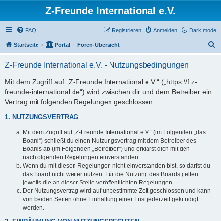
Z-Freunde International e.V.
FAQ
Registrieren
Anmelden
Dark mode
S
Startseite
Portal
Foren-Übersicht
u
Z-Freunde International e.V. - Nutzungsbedingungen
c
h
Mit dem Zugriff auf „Z-Freunde International e.V.“ („https://f.z-
freunde-international.de“) wird zwischen dir und dem Betreiber ein
e
Vertrag mit folgenden Regelungen geschlossen:
1. NUTZUNGSVERTRAG
Mit dem Zugriff auf „Z-Freunde International e.V.“ (im Folgenden „das
Board“) schließt du einen Nutzungsvertrag mit dem Betreiber des
Boards ab (im Folgenden „Betreiber“) und erklärst dich mit den
nachfolgenden Regelungen einverstanden.
Wenn du mit diesen Regelungen nicht einverstanden bist, so darfst du
das Board nicht weiter nutzen. Für die Nutzung des Boards gelten
jeweils die an dieser Stelle veröffentlichten Regelungen.
Der Nutzungsvertrag wird auf unbestimmte Zeit geschlossen und kann
von beiden Seiten ohne Einhaltung einer Frist jederzeit gekündigt
werden.