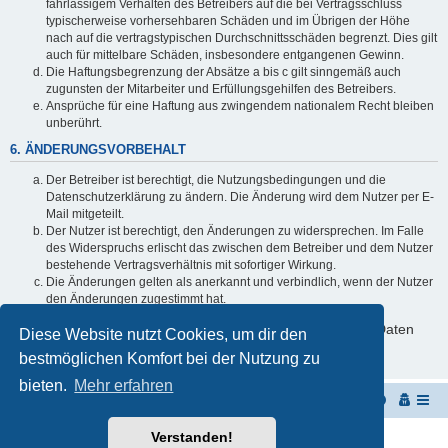
fahrlässigem Verhalten des Betreibers auf die bei Vertragsschluss
typischerweise vorhersehbaren Schäden und im Übrigen der Höhe
nach auf die vertragstypischen Durchschnittsschäden begrenzt. Dies gilt
auch für mittelbare Schäden, insbesondere entgangenen Gewinn.
Die Haftungsbegrenzung der Absätze a bis c gilt sinngemäß auch
zugunsten der Mitarbeiter und Erfüllungsgehilfen des Betreibers.
Ansprüche für eine Haftung aus zwingendem nationalem Recht bleiben
unberührt.
6. ÄNDERUNGSVORBEHALT
Der Betreiber ist berechtigt, die Nutzungsbedingungen und die
Datenschutzerklärung zu ändern. Die Änderung wird dem Nutzer per E-
Mail mitgeteilt.
Der Nutzer ist berechtigt, den Änderungen zu widersprechen. Im Falle
des Widerspruchs erlischt das zwischen dem Betreiber und dem Nutzer
bestehende Vertragsverhältnis mit sofortiger Wirkung.
Die Änderungen gelten als anerkannt und verbindlich, wenn der Nutzer
den Änderungen zugestimmt hat.
Informationen über den Umgang mit deinen persönlichen Daten
Diese Website nutzt Cookies, um dir den
sind in der Datenschutzerklärung enthalten.
bestmöglichen Komfort bei der Nutzung zu
bieten.
Mehr erfahren
Startseite
Portal
Foren-Übersicht
Verstanden!
Powered by
phpBB
® Forum Software © phpBB Limited