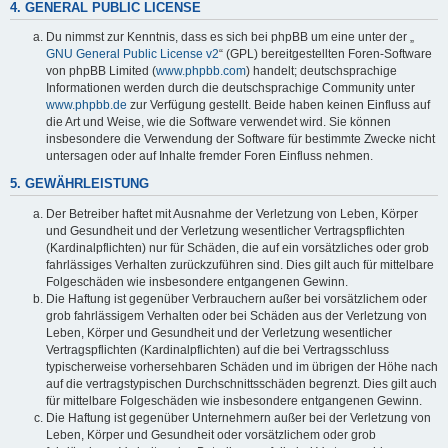
4. GENERAL PUBLIC LICENSE
Du nimmst zur Kenntnis, dass es sich bei phpBB um eine unter der „
GNU General Public License v2
“ (GPL) bereitgestellten Foren-Software
von phpBB Limited (
www.phpbb.com
) handelt; deutschsprachige
Informationen werden durch die deutschsprachige Community unter
www.phpbb.de
zur Verfügung gestellt. Beide haben keinen Einfluss auf
die Art und Weise, wie die Software verwendet wird. Sie können
insbesondere die Verwendung der Software für bestimmte Zwecke nicht
untersagen oder auf Inhalte fremder Foren Einfluss nehmen.
5. GEWÄHRLEISTUNG
Der Betreiber haftet mit Ausnahme der Verletzung von Leben, Körper
und Gesundheit und der Verletzung wesentlicher Vertragspflichten
(Kardinalpflichten) nur für Schäden, die auf ein vorsätzliches oder grob
fahrlässiges Verhalten zurückzuführen sind. Dies gilt auch für mittelbare
Folgeschäden wie insbesondere entgangenen Gewinn.
Die Haftung ist gegenüber Verbrauchern außer bei vorsätzlichem oder
grob fahrlässigem Verhalten oder bei Schäden aus der Verletzung von
Leben, Körper und Gesundheit und der Verletzung wesentlicher
Vertragspflichten (Kardinalpflichten) auf die bei Vertragsschluss
typischerweise vorhersehbaren Schäden und im übrigen der Höhe nach
auf die vertragstypischen Durchschnittsschäden begrenzt. Dies gilt auch
für mittelbare Folgeschäden wie insbesondere entgangenen Gewinn.
Die Haftung ist gegenüber Unternehmern außer bei der Verletzung von
Leben, Körper und Gesundheit oder vorsätzlichem oder grob