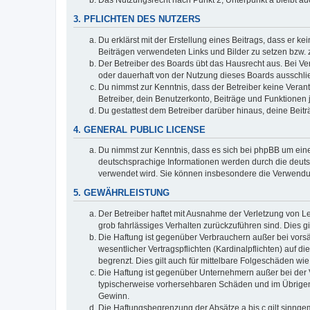
Das Nutzungsrecht nach Punkt 2, Unterpunkt a bleibt 
3. PFLICHTEN DES NUTZERS
Du erklärst mit der Erstellung eines Beitrags, dass er ke
Beiträgen verwendeten Links und Bilder zu setzen bzw.
Der Betreiber des Boards übt das Hausrecht aus. Bei V
oder dauerhaft von der Nutzung dieses Boards ausschlie
Du nimmst zur Kenntnis, dass der Betreiber keine Verantw
Betreiber, dein Benutzerkonto, Beiträge und Funktionen 
Du gestattest dem Betreiber darüber hinaus, deine Beit
4. GENERAL PUBLIC LICENSE
Du nimmst zur Kenntnis, dass es sich bei phpBB um eine
deutschsprachige Informationen werden durch die deu
verwendet wird. Sie können insbesondere die Verwendun
5. GEWÄHRLEISTUNG
Der Betreiber haftet mit Ausnahme der Verletzung von Le
grob fahrlässiges Verhalten zurückzuführen sind. Dies 
Die Haftung ist gegenüber Verbrauchern außer bei vors
wesentlicher Vertragspflichten (Kardinalpflichten) auf
begrenzt. Dies gilt auch für mittelbare Folgeschäden 
Die Haftung ist gegenüber Unternehmern außer bei der V
typischerweise vorhersehbaren Schäden und im Übrigen 
Gewinn.
Die Haftungsbegrenzung der Absätze a bis c gilt sinnge