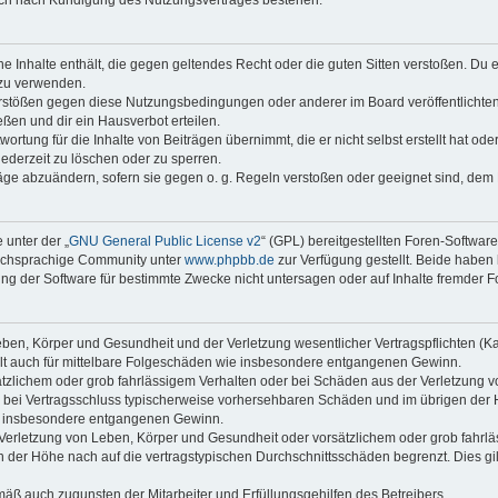
auch nach Kündigung des Nutzungsvertrages bestehen.
ine Inhalte enthält, die gegen geltendes Recht oder die guten Sitten verstoßen. Du 
 zu verwenden.
erstößen gegen diese Nutzungsbedingungen oder anderer im Board veröffentlichte
ßen und dir ein Hausverbot erteilen.
ortung für die Inhalte von Beiträgen übernimmt, die er nicht selbst erstellt hat od
jederzeit zu löschen oder zu sperren.
räge abzuändern, sofern sie gegen o. g. Regeln verstoßen oder geeignet sind, dem
 unter der „
GNU General Public License v2
“ (GPL) bereitgestellten Foren-Softwar
tschsprachige Community unter
www.phpbb.de
zur Verfügung gestellt. Beide haben 
g der Software für bestimmte Zwecke nicht untersagen oder auf Inhalte fremder F
ben, Körper und Gesundheit und der Verletzung wesentlicher Vertragspflichten (Kard
gilt auch für mittelbare Folgeschäden wie insbesondere entgangenen Gewinn.
ätzlichem oder grob fahrlässigem Verhalten oder bei Schäden aus der Verletzung 
 die bei Vertragsschluss typischerweise vorhersehbaren Schäden und im übrigen de
wie insbesondere entgangenen Gewinn.
erletzung von Leben, Körper und Gesundheit oder vorsätzlichem oder grob fahrläs
der Höhe nach auf die vertragstypischen Durchschnittsschäden begrenzt. Dies gi
mäß auch zugunsten der Mitarbeiter und Erfüllungsgehilfen des Betreibers.