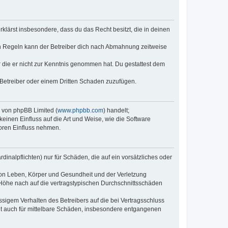
erklärst insbesondere, dass du das Recht besitzt, die in deinen
n Regeln kann der Betreiber dich nach Abmahnung zeitweise
er die er nicht zur Kenntnis genommen hat. Du gestattest dem
 Betreiber oder einem Dritten Schaden zuzufügen.
e von phpBB Limited (
www.phpbb.com
) handelt;
keinen Einfluss auf die Art und Weise, wie die Software
oren Einfluss nehmen.
inalpflichten) nur für Schäden, die auf ein vorsätzliches oder
von Leben, Körper und Gesundheit und der Verletzung
r Höhe nach auf die vertragstypischen Durchschnittsschäden
sigem Verhalten des Betreibers auf die bei Vertragsschluss
lt auch für mittelbare Schäden, insbesondere entgangenen