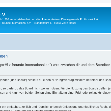
.V.
1:220 verschrieben hat und allen Interessierten - Einsteigern wie Profis - mit Rat
Z-Freunde International e.V. - Brandenburg 6 - 56856 Zell / Mosel )
ungen
ttps://f.z-freunde-international.de“) wird zwischen dir und dem Betreib
olgenden „das Board“) schließt du einen Nutzungsvertrag mit dem Betreiber des Boar
 so darfst du das Board nicht weiter nutzen. Für die Nutzung des Boards gelten jew
sen und kann von beiden Seiten ohne Einhaltung einer Frist jederzeit gekündigt w
ber ein einfaches, zeitlich und räumlich unbeschränktes und unentgeltliches Recht