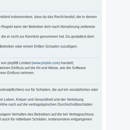
erklärst insbesondere, dass du das Recht besitzt, die in deinen
n Regeln kann der Betreiber dich nach Abmahnung zeitweise
er die er nicht zur Kenntnis genommen hat. Du gestattest dem
 Betreiber oder einem Dritten Schaden zuzufügen.
e von phpBB Limited (
www.phpbb.com
) handelt;
keinen Einfluss auf die Art und Weise, wie die Software
oren Einfluss nehmen.
inalpflichten) nur für Schäden, die auf ein vorsätzliches oder
von Leben, Körper und Gesundheit und der Verletzung
r Höhe nach auf die vertragstypischen Durchschnittsschäden
sigem Verhalten des Betreibers auf die bei Vertragsschluss
lt auch für mittelbare Schäden, insbesondere entgangenen