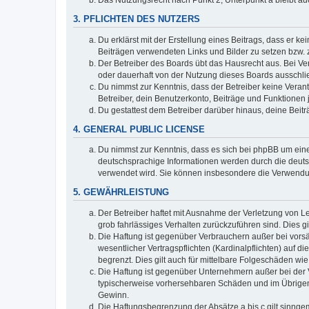
Das Nutzungsrecht nach Punkt 2, Unterpunkt a bleibt 
3. PFLICHTEN DES NUTZERS
Du erklärst mit der Erstellung eines Beitrags, dass er ke
Beiträgen verwendeten Links und Bilder zu setzen bzw.
Der Betreiber des Boards übt das Hausrecht aus. Bei V
oder dauerhaft von der Nutzung dieses Boards ausschlie
Du nimmst zur Kenntnis, dass der Betreiber keine Verantw
Betreiber, dein Benutzerkonto, Beiträge und Funktionen 
Du gestattest dem Betreiber darüber hinaus, deine Beit
4. GENERAL PUBLIC LICENSE
Du nimmst zur Kenntnis, dass es sich bei phpBB um eine
deutschsprachige Informationen werden durch die deu
verwendet wird. Sie können insbesondere die Verwendun
5. GEWÄHRLEISTUNG
Der Betreiber haftet mit Ausnahme der Verletzung von Le
grob fahrlässiges Verhalten zurückzuführen sind. Dies 
Die Haftung ist gegenüber Verbrauchern außer bei vors
wesentlicher Vertragspflichten (Kardinalpflichten) auf
begrenzt. Dies gilt auch für mittelbare Folgeschäden 
Die Haftung ist gegenüber Unternehmern außer bei der V
typischerweise vorhersehbaren Schäden und im Übrigen 
Gewinn.
Die Haftungsbegrenzung der Absätze a bis c gilt sinnge