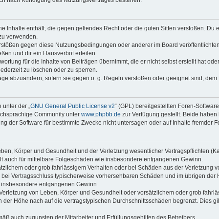
auch nach Kündigung des Nutzungsvertrages bestehen.
ine Inhalte enthält, die gegen geltendes Recht oder die guten Sitten verstoßen. Du 
 zu verwenden.
erstößen gegen diese Nutzungsbedingungen oder anderer im Board veröffentlichte
ßen und dir ein Hausverbot erteilen.
ortung für die Inhalte von Beiträgen übernimmt, die er nicht selbst erstellt hat od
jederzeit zu löschen oder zu sperren.
räge abzuändern, sofern sie gegen o. g. Regeln verstoßen oder geeignet sind, dem
 unter der „
GNU General Public License v2
“ (GPL) bereitgestellten Foren-Softwar
tschsprachige Community unter
www.phpbb.de
zur Verfügung gestellt. Beide haben 
g der Software für bestimmte Zwecke nicht untersagen oder auf Inhalte fremder F
ben, Körper und Gesundheit und der Verletzung wesentlicher Vertragspflichten (Kard
gilt auch für mittelbare Folgeschäden wie insbesondere entgangenen Gewinn.
ätzlichem oder grob fahrlässigem Verhalten oder bei Schäden aus der Verletzung 
 die bei Vertragsschluss typischerweise vorhersehbaren Schäden und im übrigen de
wie insbesondere entgangenen Gewinn.
erletzung von Leben, Körper und Gesundheit oder vorsätzlichem oder grob fahrläs
der Höhe nach auf die vertragstypischen Durchschnittsschäden begrenzt. Dies gi
mäß auch zugunsten der Mitarbeiter und Erfüllungsgehilfen des Betreibers.