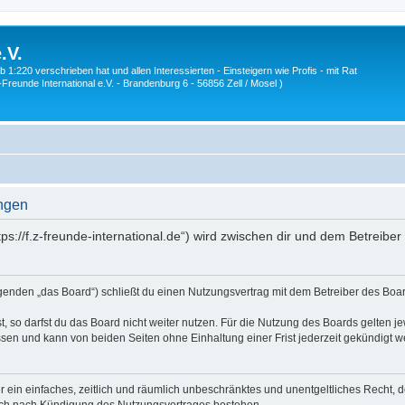
.V.
1:220 verschrieben hat und allen Interessierten - Einsteigern wie Profis - mit Rat
Z-Freunde International e.V. - Brandenburg 6 - 56856 Zell / Mosel )
ungen
ttps://f.z-freunde-international.de“) wird zwischen dir und dem Betreib
olgenden „das Board“) schließt du einen Nutzungsvertrag mit dem Betreiber des Boar
 so darfst du das Board nicht weiter nutzen. Für die Nutzung des Boards gelten jew
sen und kann von beiden Seiten ohne Einhaltung einer Frist jederzeit gekündigt w
ber ein einfaches, zeitlich und räumlich unbeschränktes und unentgeltliches Recht