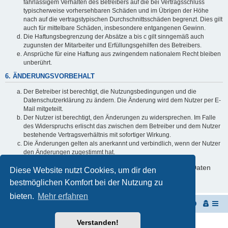
fahrlässigem Verhalten des Betreibers auf die bei Vertragsschluss
typischerweise vorhersehbaren Schäden und im Übrigen der Höhe
nach auf die vertragstypischen Durchschnittsschäden begrenzt. Dies gilt
auch für mittelbare Schäden, insbesondere entgangenen Gewinn.
Die Haftungsbegrenzung der Absätze a bis c gilt sinngemäß auch
zugunsten der Mitarbeiter und Erfüllungsgehilfen des Betreibers.
Ansprüche für eine Haftung aus zwingendem nationalem Recht bleiben
unberührt.
6. ÄNDERUNGSVORBEHALT
Der Betreiber ist berechtigt, die Nutzungsbedingungen und die
Datenschutzerklärung zu ändern. Die Änderung wird dem Nutzer per E-
Mail mitgeteilt.
Der Nutzer ist berechtigt, den Änderungen zu widersprechen. Im Falle
des Widerspruchs erlischt das zwischen dem Betreiber und dem Nutzer
bestehende Vertragsverhältnis mit sofortiger Wirkung.
Die Änderungen gelten als anerkannt und verbindlich, wenn der Nutzer
den Änderungen zugestimmt hat.
Informationen über den Umgang mit deinen persönlichen Daten
Diese Website nutzt Cookies, um dir den
sind in der Datenschutzerklärung enthalten.
bestmöglichen Komfort bei der Nutzung zu
bieten.
Mehr erfahren
Startseite
Portal
Foren-Übersicht
Verstanden!
Powered by
phpBB
® Forum Software © phpBB Limited