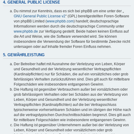
4. GENERAL PUBLIC LICENSE
Du nimmst zur Kenntnis, dass es sich bei phpBB um eine unter der „
GNU General Public License v2
“ (GPL) bereitgestellten Foren-Software
von phpBB Limited (
www.phpbb.com
) handelt; deutschsprachige
Informationen werden durch die deutschsprachige Community unter
www.phpbb.de
zur Verfügung gestellt. Beide haben keinen Einfluss auf
die Art und Weise, wie die Software verwendet wird. Sie können
insbesondere die Verwendung der Software für bestimmte Zwecke nicht
untersagen oder auf Inhalte fremder Foren Einfluss nehmen.
5. GEWÄHRLEISTUNG
Der Betreiber haftet mit Ausnahme der Verletzung von Leben, Körper
und Gesundheit und der Verletzung wesentlicher Vertragspflichten
(Kardinalpflichten) nur für Schäden, die auf ein vorsätzliches oder grob
fahrlässiges Verhalten zurückzuführen sind. Dies gilt auch für mittelbare
Folgeschäden wie insbesondere entgangenen Gewinn.
Die Haftung ist gegenüber Verbrauchern außer bei vorsätzlichem oder
grob fahrlässigem Verhalten oder bei Schäden aus der Verletzung von
Leben, Körper und Gesundheit und der Verletzung wesentlicher
Vertragspflichten (Kardinalpflichten) auf die bei Vertragsschluss
typischerweise vorhersehbaren Schäden und im übrigen der Höhe nach
auf die vertragstypischen Durchschnittsschäden begrenzt. Dies gilt auch
für mittelbare Folgeschäden wie insbesondere entgangenen Gewinn.
Die Haftung ist gegenüber Unternehmern außer bei der Verletzung von
Leben, Körper und Gesundheit oder vorsätzlichem oder grob