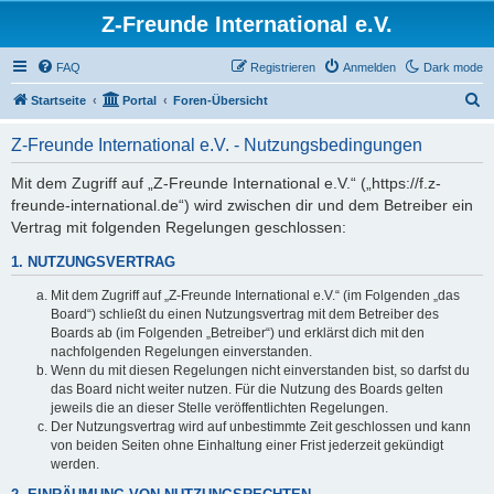
Z-Freunde International e.V.
FAQ
Registrieren
Anmelden
Dark mode
S
Startseite
Portal
Foren-Übersicht
u
Z-Freunde International e.V. - Nutzungsbedingungen
c
h
Mit dem Zugriff auf „Z-Freunde International e.V.“ („https://f.z-
freunde-international.de“) wird zwischen dir und dem Betreiber ein
e
Vertrag mit folgenden Regelungen geschlossen:
1. NUTZUNGSVERTRAG
Mit dem Zugriff auf „Z-Freunde International e.V.“ (im Folgenden „das
Board“) schließt du einen Nutzungsvertrag mit dem Betreiber des
Boards ab (im Folgenden „Betreiber“) und erklärst dich mit den
nachfolgenden Regelungen einverstanden.
Wenn du mit diesen Regelungen nicht einverstanden bist, so darfst du
das Board nicht weiter nutzen. Für die Nutzung des Boards gelten
jeweils die an dieser Stelle veröffentlichten Regelungen.
Der Nutzungsvertrag wird auf unbestimmte Zeit geschlossen und kann
von beiden Seiten ohne Einhaltung einer Frist jederzeit gekündigt
werden.