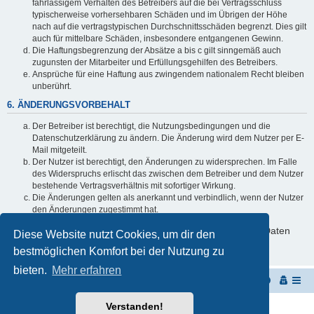
fahrlässigem Verhalten des Betreibers auf die bei Vertragsschluss
typischerweise vorhersehbaren Schäden und im Übrigen der Höhe
nach auf die vertragstypischen Durchschnittsschäden begrenzt. Dies gilt
auch für mittelbare Schäden, insbesondere entgangenen Gewinn.
Die Haftungsbegrenzung der Absätze a bis c gilt sinngemäß auch
zugunsten der Mitarbeiter und Erfüllungsgehilfen des Betreibers.
Ansprüche für eine Haftung aus zwingendem nationalem Recht bleiben
unberührt.
6. ÄNDERUNGSVORBEHALT
Der Betreiber ist berechtigt, die Nutzungsbedingungen und die
Datenschutzerklärung zu ändern. Die Änderung wird dem Nutzer per E-
Mail mitgeteilt.
Der Nutzer ist berechtigt, den Änderungen zu widersprechen. Im Falle
des Widerspruchs erlischt das zwischen dem Betreiber und dem Nutzer
bestehende Vertragsverhältnis mit sofortiger Wirkung.
Die Änderungen gelten als anerkannt und verbindlich, wenn der Nutzer
den Änderungen zugestimmt hat.
Informationen über den Umgang mit deinen persönlichen Daten
Diese Website nutzt Cookies, um dir den
sind in der Datenschutzerklärung enthalten.
bestmöglichen Komfort bei der Nutzung zu
bieten.
Mehr erfahren
Startseite
Portal
Foren-Übersicht
Verstanden!
Powered by
phpBB
® Forum Software © phpBB Limited