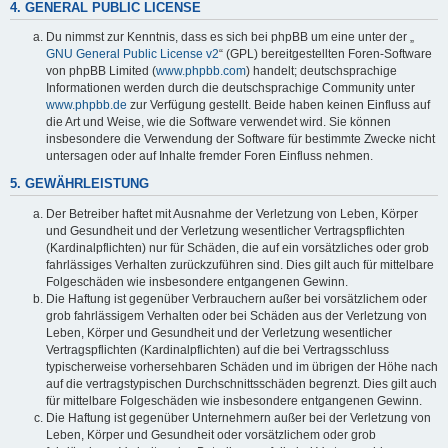
4. GENERAL PUBLIC LICENSE
Du nimmst zur Kenntnis, dass es sich bei phpBB um eine unter der „
GNU General Public License v2
“ (GPL) bereitgestellten Foren-Software
von phpBB Limited (
www.phpbb.com
) handelt; deutschsprachige
Informationen werden durch die deutschsprachige Community unter
www.phpbb.de
zur Verfügung gestellt. Beide haben keinen Einfluss auf
die Art und Weise, wie die Software verwendet wird. Sie können
insbesondere die Verwendung der Software für bestimmte Zwecke nicht
untersagen oder auf Inhalte fremder Foren Einfluss nehmen.
5. GEWÄHRLEISTUNG
Der Betreiber haftet mit Ausnahme der Verletzung von Leben, Körper
und Gesundheit und der Verletzung wesentlicher Vertragspflichten
(Kardinalpflichten) nur für Schäden, die auf ein vorsätzliches oder grob
fahrlässiges Verhalten zurückzuführen sind. Dies gilt auch für mittelbare
Folgeschäden wie insbesondere entgangenen Gewinn.
Die Haftung ist gegenüber Verbrauchern außer bei vorsätzlichem oder
grob fahrlässigem Verhalten oder bei Schäden aus der Verletzung von
Leben, Körper und Gesundheit und der Verletzung wesentlicher
Vertragspflichten (Kardinalpflichten) auf die bei Vertragsschluss
typischerweise vorhersehbaren Schäden und im übrigen der Höhe nach
auf die vertragstypischen Durchschnittsschäden begrenzt. Dies gilt auch
für mittelbare Folgeschäden wie insbesondere entgangenen Gewinn.
Die Haftung ist gegenüber Unternehmern außer bei der Verletzung von
Leben, Körper und Gesundheit oder vorsätzlichem oder grob