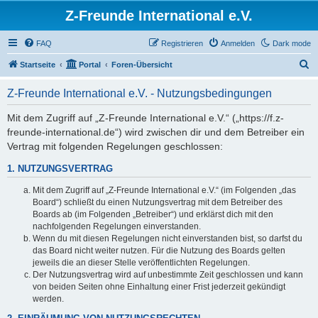
Z-Freunde International e.V.
FAQ
Registrieren
Anmelden
Dark mode
S
Startseite
Portal
Foren-Übersicht
u
Z-Freunde International e.V. - Nutzungsbedingungen
c
h
Mit dem Zugriff auf „Z-Freunde International e.V.“ („https://f.z-
freunde-international.de“) wird zwischen dir und dem Betreiber ein
e
Vertrag mit folgenden Regelungen geschlossen:
1. NUTZUNGSVERTRAG
Mit dem Zugriff auf „Z-Freunde International e.V.“ (im Folgenden „das
Board“) schließt du einen Nutzungsvertrag mit dem Betreiber des
Boards ab (im Folgenden „Betreiber“) und erklärst dich mit den
nachfolgenden Regelungen einverstanden.
Wenn du mit diesen Regelungen nicht einverstanden bist, so darfst du
das Board nicht weiter nutzen. Für die Nutzung des Boards gelten
jeweils die an dieser Stelle veröffentlichten Regelungen.
Der Nutzungsvertrag wird auf unbestimmte Zeit geschlossen und kann
von beiden Seiten ohne Einhaltung einer Frist jederzeit gekündigt
werden.