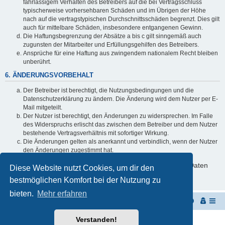
fahrlässigem Verhalten des Betreibers auf die bei Vertragsschluss
typischerweise vorhersehbaren Schäden und im Übrigen der Höhe
nach auf die vertragstypischen Durchschnittsschäden begrenzt. Dies gilt
auch für mittelbare Schäden, insbesondere entgangenen Gewinn.
Die Haftungsbegrenzung der Absätze a bis c gilt sinngemäß auch
zugunsten der Mitarbeiter und Erfüllungsgehilfen des Betreibers.
Ansprüche für eine Haftung aus zwingendem nationalem Recht bleiben
unberührt.
6. ÄNDERUNGSVORBEHALT
Der Betreiber ist berechtigt, die Nutzungsbedingungen und die
Datenschutzerklärung zu ändern. Die Änderung wird dem Nutzer per E-
Mail mitgeteilt.
Der Nutzer ist berechtigt, den Änderungen zu widersprechen. Im Falle
des Widerspruchs erlischt das zwischen dem Betreiber und dem Nutzer
bestehende Vertragsverhältnis mit sofortiger Wirkung.
Die Änderungen gelten als anerkannt und verbindlich, wenn der Nutzer
den Änderungen zugestimmt hat.
Informationen über den Umgang mit deinen persönlichen Daten
Diese Website nutzt Cookies, um dir den
sind in der Datenschutzerklärung enthalten.
bestmöglichen Komfort bei der Nutzung zu
bieten.
Mehr erfahren
Startseite
Portal
Foren-Übersicht
Verstanden!
Powered by
phpBB
® Forum Software © phpBB Limited