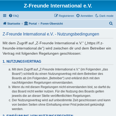
Z-Freunde International e.V.
FAQ
Registrieren
Anmelden
Dark mode
S
Startseite
Portal
Foren-Übersicht
u
Z-Freunde International e.V. - Nutzungsbedingungen
c
h
Mit dem Zugriff auf „Z-Freunde International e.V.“ („https://f.z-
freunde-international.de“) wird zwischen dir und dem Betreiber ein
e
Vertrag mit folgenden Regelungen geschlossen:
1. NUTZUNGSVERTRAG
Mit dem Zugriff auf „Z-Freunde International e.V.“ (im Folgenden „das
Board“) schließt du einen Nutzungsvertrag mit dem Betreiber des
Boards ab (im Folgenden „Betreiber“) und erklärst dich mit den
nachfolgenden Regelungen einverstanden.
Wenn du mit diesen Regelungen nicht einverstanden bist, so darfst du
das Board nicht weiter nutzen. Für die Nutzung des Boards gelten
jeweils die an dieser Stelle veröffentlichten Regelungen.
Der Nutzungsvertrag wird auf unbestimmte Zeit geschlossen und kann
von beiden Seiten ohne Einhaltung einer Frist jederzeit gekündigt
werden.