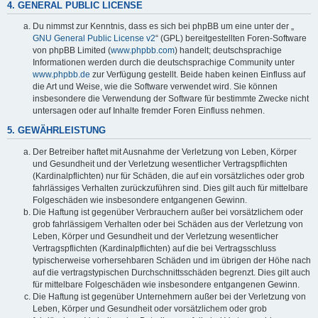
4. GENERAL PUBLIC LICENSE
Du nimmst zur Kenntnis, dass es sich bei phpBB um eine unter der „
GNU General Public License v2
“ (GPL) bereitgestellten Foren-Software
von phpBB Limited (
www.phpbb.com
) handelt; deutschsprachige
Informationen werden durch die deutschsprachige Community unter
www.phpbb.de
zur Verfügung gestellt. Beide haben keinen Einfluss auf
die Art und Weise, wie die Software verwendet wird. Sie können
insbesondere die Verwendung der Software für bestimmte Zwecke nicht
untersagen oder auf Inhalte fremder Foren Einfluss nehmen.
5. GEWÄHRLEISTUNG
Der Betreiber haftet mit Ausnahme der Verletzung von Leben, Körper
und Gesundheit und der Verletzung wesentlicher Vertragspflichten
(Kardinalpflichten) nur für Schäden, die auf ein vorsätzliches oder grob
fahrlässiges Verhalten zurückzuführen sind. Dies gilt auch für mittelbare
Folgeschäden wie insbesondere entgangenen Gewinn.
Die Haftung ist gegenüber Verbrauchern außer bei vorsätzlichem oder
grob fahrlässigem Verhalten oder bei Schäden aus der Verletzung von
Leben, Körper und Gesundheit und der Verletzung wesentlicher
Vertragspflichten (Kardinalpflichten) auf die bei Vertragsschluss
typischerweise vorhersehbaren Schäden und im übrigen der Höhe nach
auf die vertragstypischen Durchschnittsschäden begrenzt. Dies gilt auch
für mittelbare Folgeschäden wie insbesondere entgangenen Gewinn.
Die Haftung ist gegenüber Unternehmern außer bei der Verletzung von
Leben, Körper und Gesundheit oder vorsätzlichem oder grob