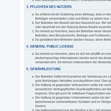
Das Nutzungsrecht nach Punkt 2, Unterpunkt a bleibt 
3. PFLICHTEN DES NUTZERS
Du erklärst mit der Erstellung eines Beitrags, dass er ke
Beiträgen verwendeten Links und Bilder zu setzen bzw.
Der Betreiber des Boards übt das Hausrecht aus. Bei V
oder dauerhaft von der Nutzung dieses Boards ausschlie
Du nimmst zur Kenntnis, dass der Betreiber keine Verantw
Betreiber, dein Benutzerkonto, Beiträge und Funktionen 
Du gestattest dem Betreiber darüber hinaus, deine Beit
4. GENERAL PUBLIC LICENSE
Du nimmst zur Kenntnis, dass es sich bei phpBB um eine
deutschsprachige Informationen werden durch die deu
verwendet wird. Sie können insbesondere die Verwendun
5. GEWÄHRLEISTUNG
Der Betreiber haftet mit Ausnahme der Verletzung von Le
grob fahrlässiges Verhalten zurückzuführen sind. Dies 
Die Haftung ist gegenüber Verbrauchern außer bei vors
wesentlicher Vertragspflichten (Kardinalpflichten) auf
begrenzt. Dies gilt auch für mittelbare Folgeschäden 
Die Haftung ist gegenüber Unternehmern außer bei der V
typischerweise vorhersehbaren Schäden und im Übrigen 
Gewinn.
Die Haftungsbegrenzung der Absätze a bis c gilt sinnge