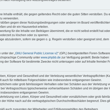
auch nach Kündigung des Nutzungsvertrages bestehen.
ine Inhalte enthält, die gegen geltendes Recht oder die guten Sitten verstoßen. Du 
 zu verwenden.
erstößen gegen diese Nutzungsbedingungen oder anderer im Board veröffentlichte
ßen und dir ein Hausverbot erteilen.
ortung für die Inhalte von Beiträgen übernimmt, die er nicht selbst erstellt hat od
jederzeit zu löschen oder zu sperren.
räge abzuändern, sofern sie gegen o. g. Regeln verstoßen oder geeignet sind, dem
 unter der „
GNU General Public License v2
“ (GPL) bereitgestellten Foren-Softwar
tschsprachige Community unter
www.phpbb.de
zur Verfügung gestellt. Beide haben 
g der Software für bestimmte Zwecke nicht untersagen oder auf Inhalte fremder F
ben, Körper und Gesundheit und der Verletzung wesentlicher Vertragspflichten (Kard
gilt auch für mittelbare Folgeschäden wie insbesondere entgangenen Gewinn.
ätzlichem oder grob fahrlässigem Verhalten oder bei Schäden aus der Verletzung 
 die bei Vertragsschluss typischerweise vorhersehbaren Schäden und im übrigen de
wie insbesondere entgangenen Gewinn.
erletzung von Leben, Körper und Gesundheit oder vorsätzlichem oder grob fahrläs
der Höhe nach auf die vertragstypischen Durchschnittsschäden begrenzt. Dies gi
mäß auch zugunsten der Mitarbeiter und Erfüllungsgehilfen des Betreibers.