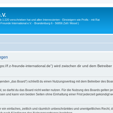
.V.
1:220 verschrieben hat und allen Interessierten - Einsteigern wie Profis - mit Rat
Z-Freunde International e.V. - Brandenburg 6 - 56856 Zell / Mosel )
ungen
ttps://f.z-freunde-international.de“) wird zwischen dir und dem Betreib
olgenden „das Board“) schließt du einen Nutzungsvertrag mit dem Betreiber des Boar
 so darfst du das Board nicht weiter nutzen. Für die Nutzung des Boards gelten jew
sen und kann von beiden Seiten ohne Einhaltung einer Frist jederzeit gekündigt w
ber ein einfaches, zeitlich und räumlich unbeschränktes und unentgeltliches Recht