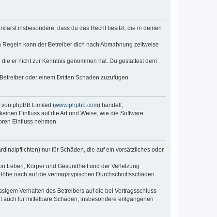
erklärst insbesondere, dass du das Recht besitzt, die in deinen
n Regeln kann der Betreiber dich nach Abmahnung zeitweise
er die er nicht zur Kenntnis genommen hat. Du gestattest dem
 Betreiber oder einem Dritten Schaden zuzufügen.
e von phpBB Limited (
www.phpbb.com
) handelt;
keinen Einfluss auf die Art und Weise, wie die Software
oren Einfluss nehmen.
inalpflichten) nur für Schäden, die auf ein vorsätzliches oder
von Leben, Körper und Gesundheit und der Verletzung
r Höhe nach auf die vertragstypischen Durchschnittsschäden
sigem Verhalten des Betreibers auf die bei Vertragsschluss
lt auch für mittelbare Schäden, insbesondere entgangenen