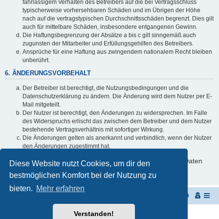
fahrlässigem Verhalten des Betreibers auf die bei Vertragsschluss
typischerweise vorhersehbaren Schäden und im Übrigen der Höhe
nach auf die vertragstypischen Durchschnittsschäden begrenzt. Dies gilt
auch für mittelbare Schäden, insbesondere entgangenen Gewinn.
Die Haftungsbegrenzung der Absätze a bis c gilt sinngemäß auch
zugunsten der Mitarbeiter und Erfüllungsgehilfen des Betreibers.
Ansprüche für eine Haftung aus zwingendem nationalem Recht bleiben
unberührt.
6. ÄNDERUNGSVORBEHALT
Der Betreiber ist berechtigt, die Nutzungsbedingungen und die
Datenschutzerklärung zu ändern. Die Änderung wird dem Nutzer per E-
Mail mitgeteilt.
Der Nutzer ist berechtigt, den Änderungen zu widersprechen. Im Falle
des Widerspruchs erlischt das zwischen dem Betreiber und dem Nutzer
bestehende Vertragsverhältnis mit sofortiger Wirkung.
Die Änderungen gelten als anerkannt und verbindlich, wenn der Nutzer
den Änderungen zugestimmt hat.
Informationen über den Umgang mit deinen persönlichen Daten
Diese Website nutzt Cookies, um dir den
sind in der Datenschutzerklärung enthalten.
bestmöglichen Komfort bei der Nutzung zu
bieten.
Mehr erfahren
Startseite
Portal
Foren-Übersicht
Verstanden!
Powered by
phpBB
® Forum Software © phpBB Limited