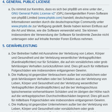
4. GENERAL PUBLIC LICENSE
Du nimmst zur Kenntnis, dass es sich bei phpBB um eine unter der „
GNU General Public License v2
“ (GPL) bereitgestellten Foren-Software
von phpBB Limited (
www.phpbb.com
) handelt; deutschsprachige
Informationen werden durch die deutschsprachige Community unter
www.phpbb.de
zur Verfügung gestellt. Beide haben keinen Einfluss auf
die Art und Weise, wie die Software verwendet wird. Sie können
insbesondere die Verwendung der Software für bestimmte Zwecke nicht
untersagen oder auf Inhalte fremder Foren Einfluss nehmen.
5. GEWÄHRLEISTUNG
Der Betreiber haftet mit Ausnahme der Verletzung von Leben, Körper
und Gesundheit und der Verletzung wesentlicher Vertragspflichten
(Kardinalpflichten) nur für Schäden, die auf ein vorsätzliches oder grob
fahrlässiges Verhalten zurückzuführen sind. Dies gilt auch für mittelbare
Folgeschäden wie insbesondere entgangenen Gewinn.
Die Haftung ist gegenüber Verbrauchern außer bei vorsätzlichem oder
grob fahrlässigem Verhalten oder bei Schäden aus der Verletzung von
Leben, Körper und Gesundheit und der Verletzung wesentlicher
Vertragspflichten (Kardinalpflichten) auf die bei Vertragsschluss
typischerweise vorhersehbaren Schäden und im übrigen der Höhe nach
auf die vertragstypischen Durchschnittsschäden begrenzt. Dies gilt auch
für mittelbare Folgeschäden wie insbesondere entgangenen Gewinn.
Die Haftung ist gegenüber Unternehmern außer bei der Verletzung von
Leben, Körper und Gesundheit oder vorsätzlichem oder grob