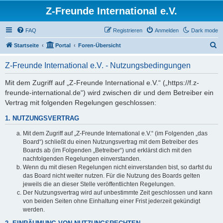
Z-Freunde International e.V.
FAQ
Registrieren
Anmelden
Dark mode
S
Startseite
Portal
Foren-Übersicht
u
Z-Freunde International e.V. - Nutzungsbedingungen
c
h
Mit dem Zugriff auf „Z-Freunde International e.V.“ („https://f.z-
freunde-international.de“) wird zwischen dir und dem Betreiber ein
e
Vertrag mit folgenden Regelungen geschlossen:
1. NUTZUNGSVERTRAG
Mit dem Zugriff auf „Z-Freunde International e.V.“ (im Folgenden „das
Board“) schließt du einen Nutzungsvertrag mit dem Betreiber des
Boards ab (im Folgenden „Betreiber“) und erklärst dich mit den
nachfolgenden Regelungen einverstanden.
Wenn du mit diesen Regelungen nicht einverstanden bist, so darfst du
das Board nicht weiter nutzen. Für die Nutzung des Boards gelten
jeweils die an dieser Stelle veröffentlichten Regelungen.
Der Nutzungsvertrag wird auf unbestimmte Zeit geschlossen und kann
von beiden Seiten ohne Einhaltung einer Frist jederzeit gekündigt
werden.