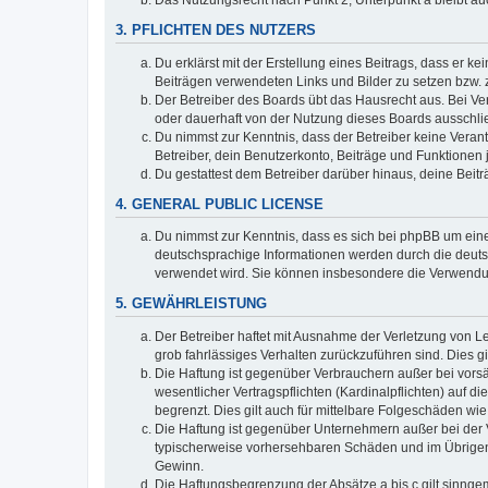
Das Nutzungsrecht nach Punkt 2, Unterpunkt a bleibt 
3. PFLICHTEN DES NUTZERS
Du erklärst mit der Erstellung eines Beitrags, dass er ke
Beiträgen verwendeten Links und Bilder zu setzen bzw.
Der Betreiber des Boards übt das Hausrecht aus. Bei V
oder dauerhaft von der Nutzung dieses Boards ausschlie
Du nimmst zur Kenntnis, dass der Betreiber keine Verantw
Betreiber, dein Benutzerkonto, Beiträge und Funktionen 
Du gestattest dem Betreiber darüber hinaus, deine Beit
4. GENERAL PUBLIC LICENSE
Du nimmst zur Kenntnis, dass es sich bei phpBB um eine
deutschsprachige Informationen werden durch die deu
verwendet wird. Sie können insbesondere die Verwendun
5. GEWÄHRLEISTUNG
Der Betreiber haftet mit Ausnahme der Verletzung von Le
grob fahrlässiges Verhalten zurückzuführen sind. Dies 
Die Haftung ist gegenüber Verbrauchern außer bei vors
wesentlicher Vertragspflichten (Kardinalpflichten) auf
begrenzt. Dies gilt auch für mittelbare Folgeschäden 
Die Haftung ist gegenüber Unternehmern außer bei der V
typischerweise vorhersehbaren Schäden und im Übrigen 
Gewinn.
Die Haftungsbegrenzung der Absätze a bis c gilt sinnge