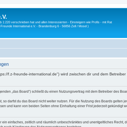
.V.
1:220 verschrieben hat und allen Interessierten - Einsteigern wie Profis - mit Rat
Z-Freunde International e.V. - Brandenburg 6 - 56856 Zell / Mosel )
ungen
ttps://f.z-freunde-international.de“) wird zwischen dir und dem Betreib
olgenden „das Board“) schließt du einen Nutzungsvertrag mit dem Betreiber des Boar
 so darfst du das Board nicht weiter nutzen. Für die Nutzung des Boards gelten jew
sen und kann von beiden Seiten ohne Einhaltung einer Frist jederzeit gekündigt w
ber ein einfaches, zeitlich und räumlich unbeschränktes und unentgeltliches Recht