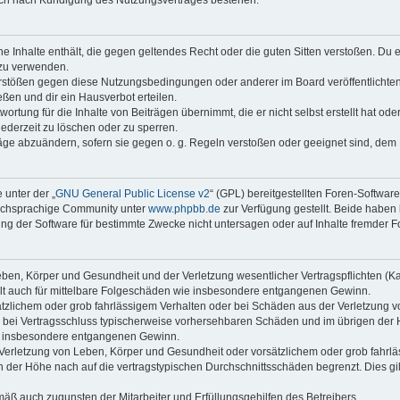
auch nach Kündigung des Nutzungsvertrages bestehen.
ine Inhalte enthält, die gegen geltendes Recht oder die guten Sitten verstoßen. Du 
 zu verwenden.
erstößen gegen diese Nutzungsbedingungen oder anderer im Board veröffentlichte
ßen und dir ein Hausverbot erteilen.
ortung für die Inhalte von Beiträgen übernimmt, die er nicht selbst erstellt hat od
jederzeit zu löschen oder zu sperren.
räge abzuändern, sofern sie gegen o. g. Regeln verstoßen oder geeignet sind, dem
 unter der „
GNU General Public License v2
“ (GPL) bereitgestellten Foren-Softwar
tschsprachige Community unter
www.phpbb.de
zur Verfügung gestellt. Beide haben 
g der Software für bestimmte Zwecke nicht untersagen oder auf Inhalte fremder F
ben, Körper und Gesundheit und der Verletzung wesentlicher Vertragspflichten (Kard
gilt auch für mittelbare Folgeschäden wie insbesondere entgangenen Gewinn.
ätzlichem oder grob fahrlässigem Verhalten oder bei Schäden aus der Verletzung 
 die bei Vertragsschluss typischerweise vorhersehbaren Schäden und im übrigen de
wie insbesondere entgangenen Gewinn.
erletzung von Leben, Körper und Gesundheit oder vorsätzlichem oder grob fahrläs
der Höhe nach auf die vertragstypischen Durchschnittsschäden begrenzt. Dies gi
mäß auch zugunsten der Mitarbeiter und Erfüllungsgehilfen des Betreibers.