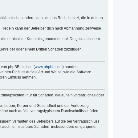
erklärst insbesondere, dass du das Recht besitzt, die in deinen
n Regeln kann der Betreiber dich nach Abmahnung zeitweise
er die er nicht zur Kenntnis genommen hat. Du gestattest dem
 Betreiber oder einem Dritten Schaden zuzufügen.
e von phpBB Limited (
www.phpbb.com
) handelt;
keinen Einfluss auf die Art und Weise, wie die Software
oren Einfluss nehmen.
inalpflichten) nur für Schäden, die auf ein vorsätzliches oder
von Leben, Körper und Gesundheit und der Verletzung
r Höhe nach auf die vertragstypischen Durchschnittsschäden
sigem Verhalten des Betreibers auf die bei Vertragsschluss
lt auch für mittelbare Schäden, insbesondere entgangenen