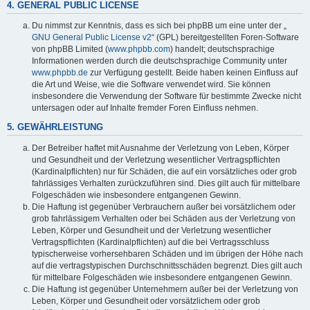
4. GENERAL PUBLIC LICENSE
Du nimmst zur Kenntnis, dass es sich bei phpBB um eine unter der „
GNU General Public License v2
“ (GPL) bereitgestellten Foren-Software
von phpBB Limited (
www.phpbb.com
) handelt; deutschsprachige
Informationen werden durch die deutschsprachige Community unter
www.phpbb.de
zur Verfügung gestellt. Beide haben keinen Einfluss auf
die Art und Weise, wie die Software verwendet wird. Sie können
insbesondere die Verwendung der Software für bestimmte Zwecke nicht
untersagen oder auf Inhalte fremder Foren Einfluss nehmen.
5. GEWÄHRLEISTUNG
Der Betreiber haftet mit Ausnahme der Verletzung von Leben, Körper
und Gesundheit und der Verletzung wesentlicher Vertragspflichten
(Kardinalpflichten) nur für Schäden, die auf ein vorsätzliches oder grob
fahrlässiges Verhalten zurückzuführen sind. Dies gilt auch für mittelbare
Folgeschäden wie insbesondere entgangenen Gewinn.
Die Haftung ist gegenüber Verbrauchern außer bei vorsätzlichem oder
grob fahrlässigem Verhalten oder bei Schäden aus der Verletzung von
Leben, Körper und Gesundheit und der Verletzung wesentlicher
Vertragspflichten (Kardinalpflichten) auf die bei Vertragsschluss
typischerweise vorhersehbaren Schäden und im übrigen der Höhe nach
auf die vertragstypischen Durchschnittsschäden begrenzt. Dies gilt auch
für mittelbare Folgeschäden wie insbesondere entgangenen Gewinn.
Die Haftung ist gegenüber Unternehmern außer bei der Verletzung von
Leben, Körper und Gesundheit oder vorsätzlichem oder grob