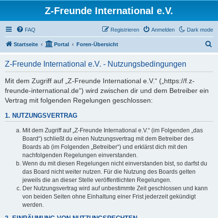
Z-Freunde International e.V.
FAQ
Registrieren
Anmelden
Dark mode
S
Startseite
Portal
Foren-Übersicht
u
Z-Freunde International e.V. - Nutzungsbedingungen
c
h
Mit dem Zugriff auf „Z-Freunde International e.V.“ („https://f.z-
freunde-international.de“) wird zwischen dir und dem Betreiber ein
e
Vertrag mit folgenden Regelungen geschlossen:
1. NUTZUNGSVERTRAG
Mit dem Zugriff auf „Z-Freunde International e.V.“ (im Folgenden „das
Board“) schließt du einen Nutzungsvertrag mit dem Betreiber des
Boards ab (im Folgenden „Betreiber“) und erklärst dich mit den
nachfolgenden Regelungen einverstanden.
Wenn du mit diesen Regelungen nicht einverstanden bist, so darfst du
das Board nicht weiter nutzen. Für die Nutzung des Boards gelten
jeweils die an dieser Stelle veröffentlichten Regelungen.
Der Nutzungsvertrag wird auf unbestimmte Zeit geschlossen und kann
von beiden Seiten ohne Einhaltung einer Frist jederzeit gekündigt
werden.