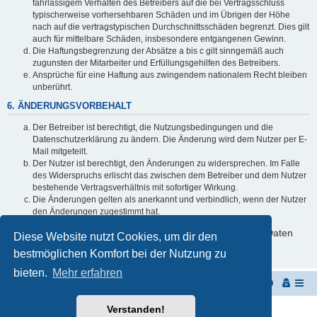
fahrlässigem Verhalten des Betreibers auf die bei Vertragsschluss
typischerweise vorhersehbaren Schäden und im Übrigen der Höhe
nach auf die vertragstypischen Durchschnittsschäden begrenzt. Dies gilt
auch für mittelbare Schäden, insbesondere entgangenen Gewinn.
Die Haftungsbegrenzung der Absätze a bis c gilt sinngemäß auch
zugunsten der Mitarbeiter und Erfüllungsgehilfen des Betreibers.
Ansprüche für eine Haftung aus zwingendem nationalem Recht bleiben
unberührt.
6. ÄNDERUNGSVORBEHALT
Der Betreiber ist berechtigt, die Nutzungsbedingungen und die
Datenschutzerklärung zu ändern. Die Änderung wird dem Nutzer per E-
Mail mitgeteilt.
Der Nutzer ist berechtigt, den Änderungen zu widersprechen. Im Falle
des Widerspruchs erlischt das zwischen dem Betreiber und dem Nutzer
bestehende Vertragsverhältnis mit sofortiger Wirkung.
Die Änderungen gelten als anerkannt und verbindlich, wenn der Nutzer
den Änderungen zugestimmt hat.
Informationen über den Umgang mit deinen persönlichen Daten
Diese Website nutzt Cookies, um dir den
sind in der Datenschutzerklärung enthalten.
bestmöglichen Komfort bei der Nutzung zu
bieten.
Mehr erfahren
Startseite
Portal
Foren-Übersicht
Verstanden!
Powered by
phpBB
® Forum Software © phpBB Limited