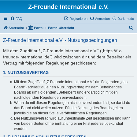
Z-Freunde International e.V.
FAQ
Registrieren
Anmelden
Dark mode
S
Startseite
Portal
Foren-Übersicht
u
Z-Freunde International e.V. - Nutzungsbedingungen
c
h
Mit dem Zugriff auf „Z-Freunde International e.V.“ („https://f.z-
freunde-international.de“) wird zwischen dir und dem Betreiber ein
e
Vertrag mit folgenden Regelungen geschlossen:
1. NUTZUNGSVERTRAG
Mit dem Zugriff auf „Z-Freunde International e.V.“ (im Folgenden „das
Board“) schließt du einen Nutzungsvertrag mit dem Betreiber des
Boards ab (im Folgenden „Betreiber“) und erklärst dich mit den
nachfolgenden Regelungen einverstanden.
Wenn du mit diesen Regelungen nicht einverstanden bist, so darfst du
das Board nicht weiter nutzen. Für die Nutzung des Boards gelten
jeweils die an dieser Stelle veröffentlichten Regelungen.
Der Nutzungsvertrag wird auf unbestimmte Zeit geschlossen und kann
von beiden Seiten ohne Einhaltung einer Frist jederzeit gekündigt
werden.