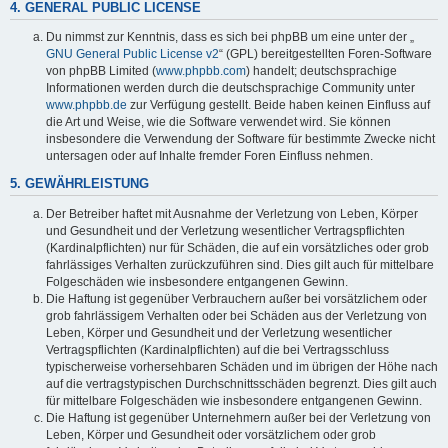
4. GENERAL PUBLIC LICENSE
Du nimmst zur Kenntnis, dass es sich bei phpBB um eine unter der „
GNU General Public License v2
“ (GPL) bereitgestellten Foren-Software
von phpBB Limited (
www.phpbb.com
) handelt; deutschsprachige
Informationen werden durch die deutschsprachige Community unter
www.phpbb.de
zur Verfügung gestellt. Beide haben keinen Einfluss auf
die Art und Weise, wie die Software verwendet wird. Sie können
insbesondere die Verwendung der Software für bestimmte Zwecke nicht
untersagen oder auf Inhalte fremder Foren Einfluss nehmen.
5. GEWÄHRLEISTUNG
Der Betreiber haftet mit Ausnahme der Verletzung von Leben, Körper
und Gesundheit und der Verletzung wesentlicher Vertragspflichten
(Kardinalpflichten) nur für Schäden, die auf ein vorsätzliches oder grob
fahrlässiges Verhalten zurückzuführen sind. Dies gilt auch für mittelbare
Folgeschäden wie insbesondere entgangenen Gewinn.
Die Haftung ist gegenüber Verbrauchern außer bei vorsätzlichem oder
grob fahrlässigem Verhalten oder bei Schäden aus der Verletzung von
Leben, Körper und Gesundheit und der Verletzung wesentlicher
Vertragspflichten (Kardinalpflichten) auf die bei Vertragsschluss
typischerweise vorhersehbaren Schäden und im übrigen der Höhe nach
auf die vertragstypischen Durchschnittsschäden begrenzt. Dies gilt auch
für mittelbare Folgeschäden wie insbesondere entgangenen Gewinn.
Die Haftung ist gegenüber Unternehmern außer bei der Verletzung von
Leben, Körper und Gesundheit oder vorsätzlichem oder grob