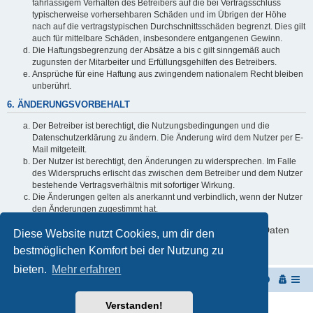
fahrlässigem Verhalten des Betreibers auf die bei Vertragsschluss
typischerweise vorhersehbaren Schäden und im Übrigen der Höhe
nach auf die vertragstypischen Durchschnittsschäden begrenzt. Dies gilt
auch für mittelbare Schäden, insbesondere entgangenen Gewinn.
Die Haftungsbegrenzung der Absätze a bis c gilt sinngemäß auch
zugunsten der Mitarbeiter und Erfüllungsgehilfen des Betreibers.
Ansprüche für eine Haftung aus zwingendem nationalem Recht bleiben
unberührt.
6. ÄNDERUNGSVORBEHALT
Der Betreiber ist berechtigt, die Nutzungsbedingungen und die
Datenschutzerklärung zu ändern. Die Änderung wird dem Nutzer per E-
Mail mitgeteilt.
Der Nutzer ist berechtigt, den Änderungen zu widersprechen. Im Falle
des Widerspruchs erlischt das zwischen dem Betreiber und dem Nutzer
bestehende Vertragsverhältnis mit sofortiger Wirkung.
Die Änderungen gelten als anerkannt und verbindlich, wenn der Nutzer
den Änderungen zugestimmt hat.
Informationen über den Umgang mit deinen persönlichen Daten
Diese Website nutzt Cookies, um dir den
sind in der Datenschutzerklärung enthalten.
bestmöglichen Komfort bei der Nutzung zu
bieten.
Mehr erfahren
Startseite
Portal
Foren-Übersicht
Verstanden!
Powered by
phpBB
® Forum Software © phpBB Limited