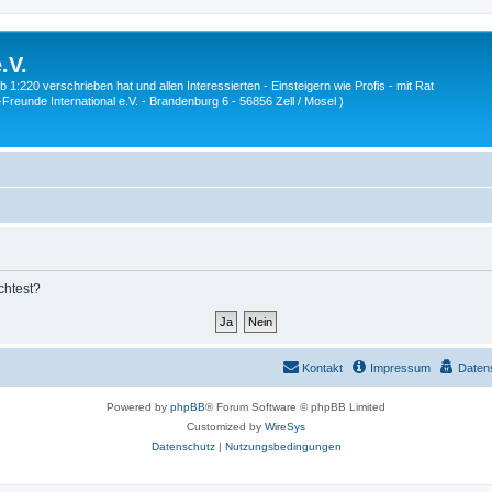
.V.
1:220 verschrieben hat und allen Interessierten - Einsteigern wie Profis - mit Rat
Z-Freunde International e.V. - Brandenburg 6 - 56856 Zell / Mosel )
chtest?
Kontakt
Impressum
Daten
Powered by
phpBB
® Forum Software © phpBB Limited
Customized by
WireSys
Datenschutz
|
Nutzungsbedingungen