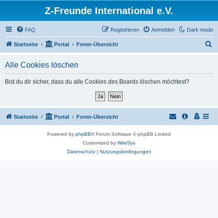
Z-Freunde International e.V.
FAQ
Registrieren
Anmelden
Dark mode
S
Startseite
Portal
Foren-Übersicht
u
Alle Cookies löschen
c
h
Bist du dir sicher, dass du alle Cookies des Boards löschen möchtest?
e
Startseite
Portal
Foren-Übersicht
Powered by
phpBB
® Forum Software © phpBB Limited
Customized by
WireSys
Datenschutz
|
Nutzungsbedingungen