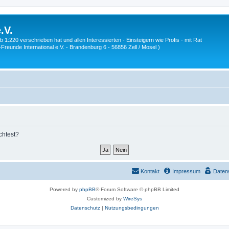
.V.
1:220 verschrieben hat und allen Interessierten - Einsteigern wie Profis - mit Rat
Z-Freunde International e.V. - Brandenburg 6 - 56856 Zell / Mosel )
chtest?
Kontakt
Impressum
Daten
Powered by
phpBB
® Forum Software © phpBB Limited
Customized by
WireSys
Datenschutz
|
Nutzungsbedingungen