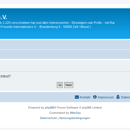
.V.
1:220 verschrieben hat und allen Interessierten - Einsteigern wie Profis - mit Rat
Z-Freunde International e.V. - Brandenburg 6 - 56856 Zell / Mosel )
chtest?
Kontakt
Impressum
Daten
Powered by
phpBB
® Forum Software © phpBB Limited
Customized by
WireSys
Datenschutz
|
Nutzungsbedingungen